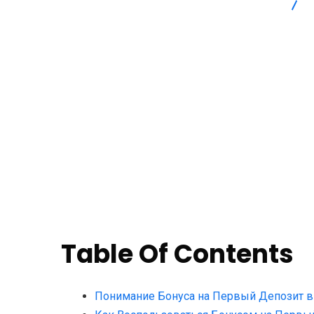
Advanced Intersection
Table Of Contents
Понимание Бонуса на Первый Депозит в К