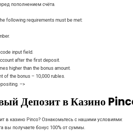
перед пополнением счёта.
 the following requirements must be met:
mber.
code input field.
ccount after the first deposit.
imes higher than the bonus amount.
t of the bonus – 10,000 rubles.
epositing. –>
вый Депозит в Казино Pin
ит в казино Pinco? Ознакомьтесь с нашими условиями:
та вы получаете бонус 100% от суммы.