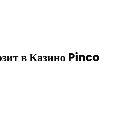
зит в Казино Pinco