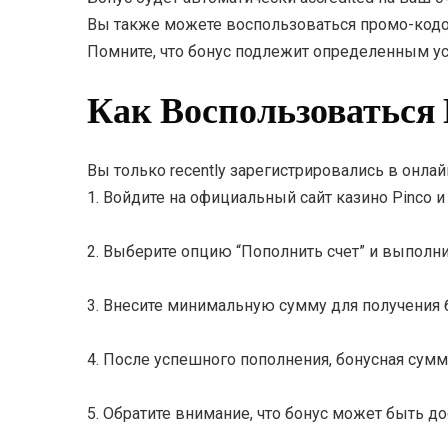
Вы также можете воспользоваться промо-кодом
Помните, что бонус подлежит определенным ус
Как Воспользоваться
Вы только recently зарегистрировались в онлай
1. Войдите на официальный сайт казино Pinco и
2. Выберите опцию “Пополнить счет” и выполн
3. Внесите минимальную сумму для получения б
4. После успешного пополнения, бонусная сумма
5. Обратите внимание, что бонус может быть д