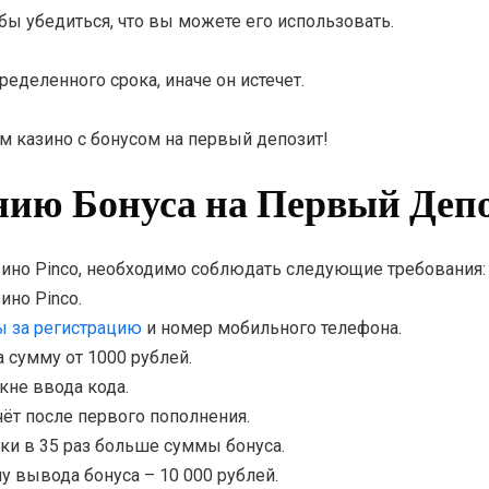
обы убедиться, что вы можете его использовать.
ределенного срока, иначе он истечет.
м казино с бонусом на первый депозит!
нию Бонуса на Первый Депо
зино Pinco, необходимо соблюдать следующие требования:
ино Pinco.
ы за регистрацию
и номер мобильного телефона.
 сумму от 1000 рублей.
кне ввода кода.
счёт после первого пополнения.
ки в 35 раз больше суммы бонуса.
у вывода бонуса – 10 000 рублей.