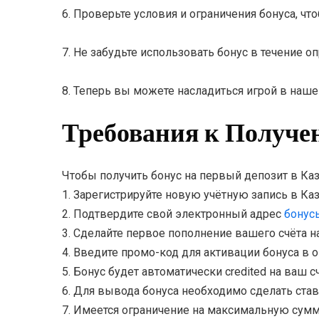
6. Проверьте условия и ограничения бонуса, чт
7. Не забудьте использовать бонус в течение оп
8. Теперь вы можете насладиться игрой в наше
Требования к Получе
Чтобы получить бонус на первый депозит в Ка
1. Зарегистрируйте новую учётную запись в Каз
2. Подтвердите свой электронный адрес
бонус
3. Сделайте первое пополнение вашего счёта на
4. Введите промо-код для активации бонуса в о
5. Бонус будет автоматически credited на ваш 
6. Для вывода бонуса необходимо сделать став
7. Имеется ограничение на максимальную сумм