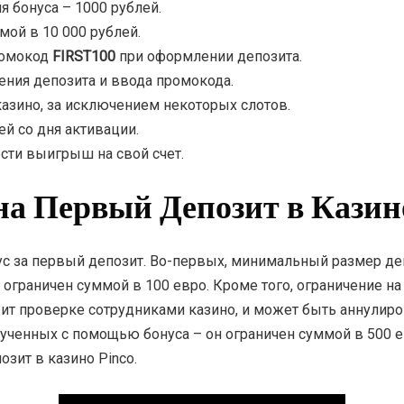
 бонуса – 1000 рублей.
мой в 10 000 рублей.
ромокод
FIRST100
при оформлении депозита.
есения депозита и ввода промокода.
казино, за исключением некоторых слотов.
ей со дня активации.
сти выигрыш на свой счет.
на Первый Депозит в Казин
ус за первый депозит. Во-первых, минимальный размер деп
 ограничен суммой в 100 евро. Кроме того, ограничение 
ит проверке сотрудниками казино, и может быть аннулиро
лученных с помощью бонуса – он ограничен суммой в 500 е
зит в казино Pinco.