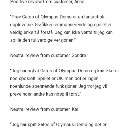
Positive review from customer, Anne :
“Prøv Gates of Olympus Demo er en fantastisk
opplevelse. Grafikken er imponerende og spillet er
veldig enkelt å forstå. Jeg kan ikke vente til jeg kan
spille den fullverdige versjonen.”
Neutral review from customer, Sondre :
“Jeg har prøvd Gates of Olympus Demo og kan ikke si
noe spesielt. Spillet er OK, men det er ingen
noenlunde spennende funksjoner. Jeg tror jeg vil
prøve noen andre kasinospill først.”
Neutral review from customer, Kari :
“Jeg har spilt Gates of Olympus Demo og det er