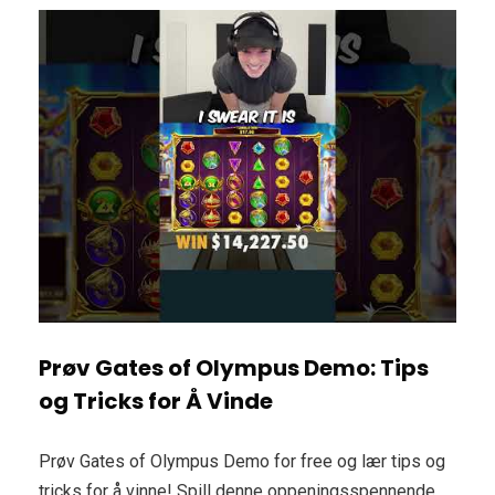
Prøv Gates of Olympus Demo: Tips
og Tricks for Å Vinde
Prøv Gates of Olympus Demo for free og lær tips og
tricks for å vinne! Spill denne oppeningsspennende