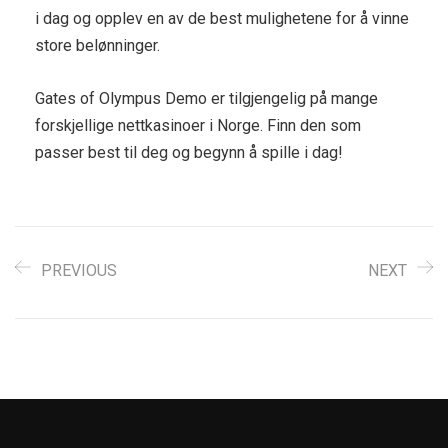
i dag og opplev en av de best mulighetene for å vinne
store belønninger.
Gates of Olympus Demo er tilgjengelig på mange
forskjellige nettkasinoer i Norge. Finn den som
passer best til deg og begynn å spille i dag!
PREVIOUS
NEXT