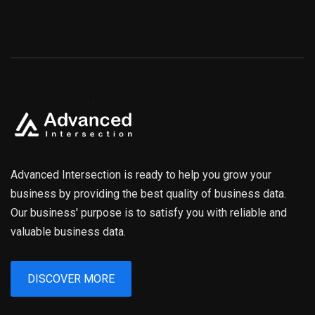
Advanced Intersection is ready to help you grow your
business by providing the best quality of business data.
Our business' purpose is to satisfy you with reliable and
valuable business data.
DISCOVER MORE