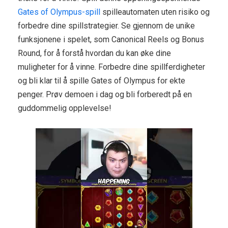
Gates of Olympus-spill
spilleautomaten uten risiko og
forbedre dine spillstrategier. Se gjennom de unike
funksjonene i spelet, som Canonical Reels og Bonus
Round, for å forstå hvordan du kan øke dine
muligheter for å vinne. Forbedre dine spillferdigheter
og bli klar til å spille Gates of Olympus for ekte
penger. Prøv demoen i dag og bli forberedt på en
guddommelig opplevelse!