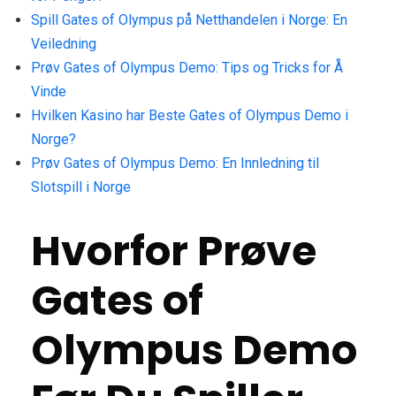
Spill Gates of Olympus på Netthandelen i Norge: En
Veiledning
Prøv Gates of Olympus Demo: Tips og Tricks for Å
Vinde
Hvilken Kasino har Beste Gates of Olympus Demo i
Norge?
Prøv Gates of Olympus Demo: En Innledning til
Slotspill i Norge
Hvorfor Prøve
Gates of
Olympus Demo