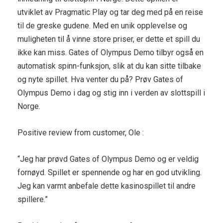
utviklet av Pragmatic Play og tar deg med på en reise
til de greske gudene. Med en unik opplevelse og
muligheten til å vinne store priser, er dette et spill du
ikke kan miss. Gates of Olympus Demo tilbyr også en
automatisk spinn-funksjon, slik at du kan sitte tilbake
og nyte spillet. Hva venter du på? Prøv Gates of
Olympus Demo i dag og stig inn i verden av slottspill i
Norge.
Positive review from customer, Ole :
“Jeg har prøvd Gates of Olympus Demo og er veldig
fornøyd. Spillet er spennende og har en god utvikling.
Jeg kan varmt anbefale dette kasinospillet til andre
spillere.”