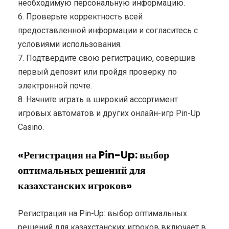
необходимую персональную информацию.
6. Проверьте корректность всей
предоставленной информации и согласитесь с
условиями использования.
7. Подтвердите свою регистрацию, совершив
первый депозит или пройдя проверку по
электронной почте.
8. Начните играть в широкий ассортимент
игровых автоматов и других онлайн-игр Pin-Up
Casino.
«Регистрация на Pin-Up: выбор
оптимальных решений для
казахстанских игроков»
Регистрация на Pin-Up: выбор оптимальных
решений для казахстанских игроков включает в