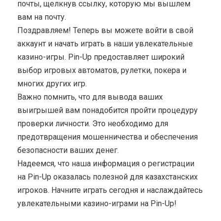
почты, щелкнув ссылку, которую мы вышлем
вам на почту.
Поздравляем! Теперь вы можете войти в свой
аккаунт и начать играть в наши увлекательные
казино-игры. Pin-Up предоставляет широкий
выбор игровых автоматов, рулетки, покера и
многих других игр.
Важно помнить, что для вывода ваших
выигрышей вам понадобится пройти процедуру
проверки личности. Это необходимо для
предотвращения мошенничества и обеспечения
безопасности ваших денег.
Надеемся, что наша информация о регистрации
на Pin-Up оказалась полезной для казахстанских
игроков. Начните играть сегодня и наслаждайтесь
увлекательными казино-играми на Pin-Up!