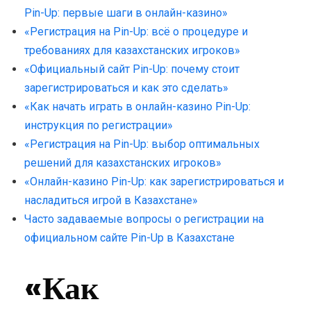
Pin-Up: первые шаги в онлайн-казино»
«Регистрация на Pin-Up: всё о процедуре и
требованиях для казахстанских игроков»
«Официальный сайт Pin-Up: почему стоит
зарегистрироваться и как это сделать»
«Как начать играть в онлайн-казино Pin-Up:
инструкция по регистрации»
«Регистрация на Pin-Up: выбор оптимальных
решений для казахстанских игроков»
«Онлайн-казино Pin-Up: как зарегистрироваться и
насладиться игрой в Казахстане»
Часто задаваемые вопросы о регистрации на
официальном сайте Pin-Up в Казахстане
«Как