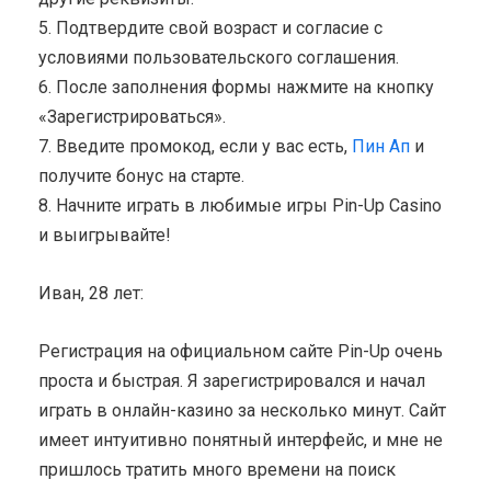
5. Подтвердите свой возраст и согласие с
условиями пользовательского соглашения.
6. После заполнения формы нажмите на кнопку
«Зарегистрироваться».
7. Введите промокод, если у вас есть,
Пин Ап
и
получите бонус на старте.
8. Начните играть в любимые игры Pin-Up Casino
и выигрывайте!
Иван, 28 лет:
Регистрация на официальном сайте Pin-Up очень
проста и быстрая. Я зарегистрировался и начал
играть в онлайн-казино за несколько минут. Сайт
имеет интуитивно понятный интерфейс, и мне не
пришлось тратить много времени на поиск