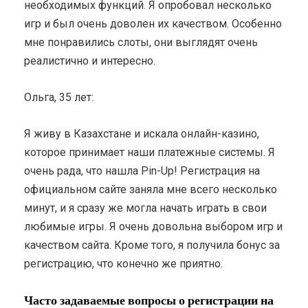
необходимых функций. Я опробовал несколько
игр и был очень доволен их качеством. Особенно
мне понравились слоты, они выглядят очень
реалистично и интересно.
Ольга, 35 лет:
Я живу в Казахстане и искала онлайн-казино,
которое принимает наши платежные системы. Я
очень рада, что нашла Pin-Up! Регистрация на
официальном сайте заняла мне всего несколько
минут, и я сразу же могла начать играть в свои
любимые игры. Я очень довольна выбором игр и
качеством сайта. Кроме того, я получила бонус за
регистрацию, что конечно же приятно.
Часто задаваемые вопросы о регистрации на