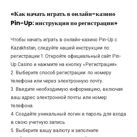
«Как начать играть в онлайн-казино
Pin-Up: инструкция по регистрации»
Чтобы начать играть в онлайн-казино Pin-Up с
Kazakhstan, следуйте нашей инструкции по
регистрации:1. Откройте официальный сайт Pin-
Up Casino и нажмите на кнопку «Регистрация».
2. Выберите способ регистрации: по номеру
телефона или через электронную почту.
3. Введите необходимую информацию, включая
ваш адрес электронной почты или номер
телефона.
4. Создайте уникальный логин и пароль для входа
в свою учетную запись.
5. Выберите вашу валюту и заполните