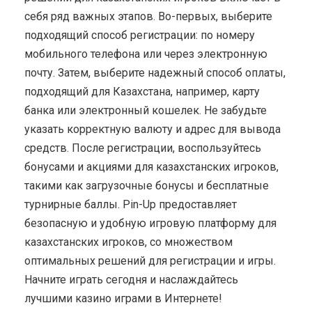
себя ряд важных этапов. Во-первых, выберите
подходящий способ регистрации: по номеру
мобильного телефона или через электронную
почту. Затем, выберите надежный способ оплаты,
подходящий для Казахстана, например, карту
банка или электронный кошелек. Не забудьте
указать корректную валюту и адрес для вывода
средств. После регистрации, воспользуйтесь
бонусами и акциями для казахстанских игроков,
такими как загрузочные бонусы и бесплатные
турнирные баллы. Pin-Up предоставляет
безопасную и удобную игровую платформу для
казахстанских игроков, со множеством
оптимальных решений для регистрации и игры.
Начните играть сегодня и наслаждайтесь
лучшими казино играми в Интернете!