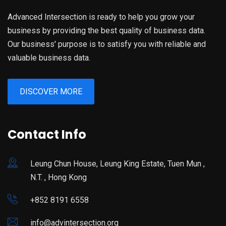
Advanced Intersection is ready to help you grow your
business by providing the best quality of business data.
Our business' purpose is to satisfy you with reliable and
valuable business data.
DISCOVER MORE
Contact Info
Leung Chun House, Leung King Estate, Tuen Mun ,
N.T. , Hong Kong
+852 8191 6558
info@advintersection.org