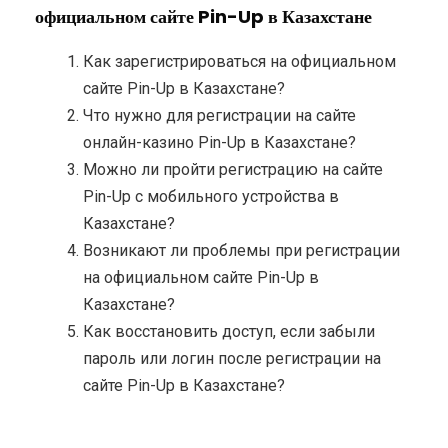
официальном сайте Pin-Up в Казахстане
Как зарегистрироваться на официальном
сайте Pin-Up в Казахстане?
Что нужно для регистрации на сайте
онлайн-казино Pin-Up в Казахстане?
Можно ли пройти регистрацию на сайте
Pin-Up с мобильного устройства в
Казахстане?
Возникают ли проблемы при регистрации
на официальном сайте Pin-Up в
Казахстане?
Как восстановить доступ, если забыли
пароль или логин после регистрации на
сайте Pin-Up в Казахстане?