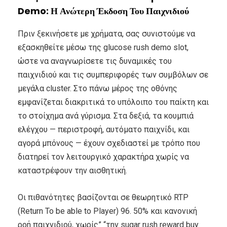
Demo: Η Ανώτερη Έκδοση Του Παιχνιδιού
Πριν ξεκινήσετε με χρήματα, σας συνιστούμε να
εξασκηθείτε μέσω της glucose rush demo slot,
ώστε να αναγνωρίσετε τις δυναμικές του
παιχνιδιού και τις συμπεριφορές των συμβόλων σε
μεγάλα cluster. Στο πάνω μέρος της οθόνης
εμφανίζεται διακριτικά το υπόλοιπο του παίκτη και
το στοίχημα ανά γύρισμα. Στα δεξιά, τα κουμπιά
ελέγχου — περιστροφή, αυτόματο παιχνίδι, και
αγορά μπόνους — έχουν σχεδιαστεί με τρόπο που
διατηρεί τον λειτουργικό χαρακτήρα χωρίς να
καταστρέφουν την αισθητική.
Οι πιθανότητες βασίζονται σε θεωρητικό RTP
(Return To be able to Player) 96. 50% και κανονική
ροή παιχνιδιού, χωρίς” “την sugar rush reward buy