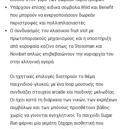
Υπάρχουν επίσης ειδικά σύμβολα Wild και Benefit
που μπορούν να ενεργοποιήσουν δωρεάν
περιστροφές και πολλαπλασιαστές.
Ο συνδυασμός του κλασικού fruit slot με
πρωτοποριακούς μηχανισμούς και η υποστήριξη
από κορυφαία καζίνο όπως τα Stoiximan και
Novibet απλώς επιβεβαιώνουν την κυριαρχία του
στην ελληνική αγορά.
Οι ηχητικές επιλογές διατηρούν το θέμα
παιχνιδιού-γλυκού, με ένα loop μουσικής που
συνδυάζει στοιχεία arcade και παιδικής μελωδίας.
Οι ήχοι κατά τη διάρκεια των νικών, των εκρήξεων
συμβόλων και των μπόνους προσθέτουν βάθος
χωρίς να γίνονται ενοχλητικοί. Το παιχνίδι Sugar
Run φέρνει μία γεμάτη ζάχαρη αισθητική που