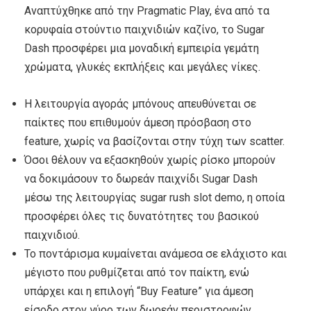
Αναπτύχθηκε από την Pragmatic Play, ένα από τα
κορυφαία στούντιο παιχνιδιών καζίνο, το Sugar
Dash προσφέρει μια μοναδική εμπειρία γεμάτη
χρώματα, γλυκές εκπλήξεις και μεγάλες νίκες.
Η λειτουργία αγοράς μπόνους απευθύνεται σε
παίκτες που επιθυμούν άμεση πρόσβαση στο
feature, χωρίς να βασίζονται στην τύχη των scatter.
Όσοι θέλουν να εξασκηθούν χωρίς ρίσκο μπορούν
να δοκιμάσουν το δωρεάν παιχνίδι Sugar Dash
μέσω της λειτουργίας sugar rush slot demo, η οποία
προσφέρει όλες τις δυνατότητες του βασικού
παιχνιδιού.
Το ποντάρισμα κυμαίνεται ανάμεσα σε ελάχιστο και
μέγιστο που ρυθμίζεται από τον παίκτη, ενώ
υπάρχει και η επιλογή “Buy Feature” για άμεση
είσοδο στον γύρο των δωρεάν περιστροφών.