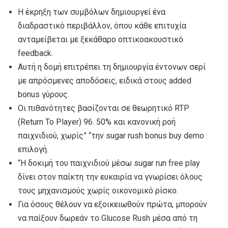
Η έκρηξη των συμβόλων δημιουργεί ένα
διαδραστικό περιβάλλον, όπου κάθε επιτυχία
ανταμείβεται με ξεκάθαρο οπτικοακουστικό
feedback.
Αυτή η δομή επιτρέπει τη δημιουργία έντονων σερί
με απρόσμενες αποδόσεις, ειδικά στους added
bonus γύρους.
Οι πιθανότητες βασίζονται σε θεωρητικό RTP
(Return To Player) 96. 50% και κανονική ροή
παιχνιδιού, χωρίς” “την sugar rush bonus buy demo
επιλογή.
“Η δοκιμή του παιχνιδιού μέσω sugar run free play
δίνει στον παίκτη την ευκαιρία να γνωρίσει όλους
τους μηχανισμούς χωρίς οικονομικό ρίσκο.
Για όσους θέλουν να εξοικειωθούν πρώτα, μπορούν
να παίξουν δωρεάν το Glucose Rush μέσα από τη