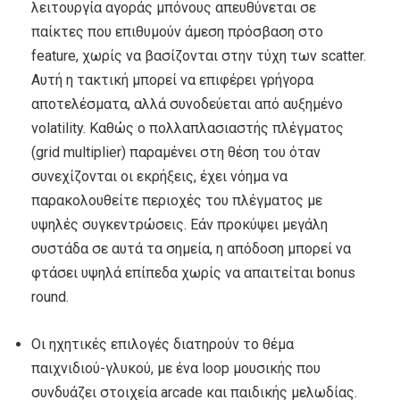
λειτουργία αγοράς μπόνους απευθύνεται σε
παίκτες που επιθυμούν άμεση πρόσβαση στο
feature, χωρίς να βασίζονται στην τύχη των scatter.
Αυτή η τακτική μπορεί να επιφέρει γρήγορα
αποτελέσματα, αλλά συνοδεύεται από αυξημένο
volatility. Καθώς ο πολλαπλασιαστής πλέγματος
(grid multiplier) παραμένει στη θέση του όταν
συνεχίζονται οι εκρήξεις, έχει νόημα να
παρακολουθείτε περιοχές του πλέγματος με
υψηλές συγκεντρώσεις. Εάν προκύψει μεγάλη
συστάδα σε αυτά τα σημεία, η απόδοση μπορεί να
φτάσει υψηλά επίπεδα χωρίς να απαιτείται bonus
round.
Οι ηχητικές επιλογές διατηρούν το θέμα
παιχνιδιού-γλυκού, με ένα loop μουσικής που
συνδυάζει στοιχεία arcade και παιδικής μελωδίας.