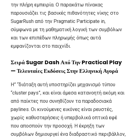
την πλήρη εμπειρία. Ο παρακάτω πίνακας
παρουσιάζει τις βασικές πιθανότητες νίκης στο
SugarRush από την Pragmatic Participate in,
σύμφωνα με τη μαθηματική λογική των συμβόλων
και των επιπέδων πληρωμής όπως αυτά
εμφανίζονται στο παιχνίδι.
Σειρά Sugar Dash Από Την Practical Play
— Τελευταίες Εκδόσεις Στην Ελληνική Αγορά
Η” “διάταξη αυτή υποστηρίζει μηχανισμό τύπου
“cluster pays”, και είναι άμεσα κατανοητή ακόμη και
από παίκτες που συνηθίζουν τα παραδοσιακά
paylines. Οι κινούμενες εικόνες είναι ρευστές,
χωρίς καθυστερήσεις ή υπερβολικά οπτικά εφέ
που αποσπούν την προσοχή. Η έκρηξη των
συμβόλων δημιουργεί ένα διαδραστικό περιβάλλον,