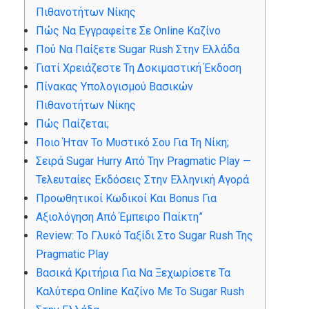
Πιθανοτήτων Νίκης
Πώς Να Εγγραφείτε Σε Online Καζίνο
Πού Να Παίξετε Sugar Rush Στην Ελλάδα
Γιατί Χρειάζεστε Τη Δοκιμαστική Έκδοση
Πίνακας Υπολογισμού Βασικών
Πιθανοτήτων Νίκης
Πώς Παίζεται;
Ποιο Ήταν Το Μυστικό Σου Για Τη Νίκη;
Σειρά Sugar Hurry Από Την Pragmatic Play —
Τελευταίες Εκδόσεις Στην Ελληνική Αγορά
Προωθητικοί Κωδικοί Και Bonus Για
Αξιολόγηση Από Έμπειρο Παίκτη”
Review: Το Γλυκό Ταξίδι Στο Sugar Rush Της
Pragmatic Play
Βασικά Κριτήρια Για Να Ξεχωρίσετε Τα
Καλύτερα Online Καζίνο Με Το Sugar Rush