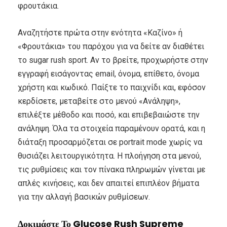
φρουτάκια.
Αναζητήστε πρώτα στην ενότητα «Καζίνο» ή
«Φρουτάκια» του παρόχου για να δείτε αν διαθέτει
το sugar rush sport. Αν το βρείτε, προχωρήστε στην
εγγραφή εισάγοντας email, όνομα, επίθετο, όνομα
χρήστη και κωδικό. Παίξτε το παιχνίδι και, εφόσον
κερδίσετε, μεταβείτε στο μενού «Ανάληψη»,
επιλέξτε μέθοδο και ποσό, και επιβεβαιώστε την
ανάληψη. Όλα τα στοιχεία παραμένουν ορατά, και η
διάταξη προσαρμόζεται σε portrait mode χωρίς να
θυσιάζει λειτουργικότητα. Η πλοήγηση στα μενού,
τις ρυθμίσεις και τον πίνακα πληρωμών γίνεται με
απλές κινήσεις, και δεν απαιτεί επιπλέον βήματα
για την αλλαγή βασικών ρυθμίσεων.
Δοκιμάστε Το Glucose Rush Supreme