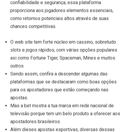
confiabilidade e segurança, essa plataforma
proporciona aos jogadores elementos essenciais,
como retornos potenciais altos através de suas
chances competitivas.
O web site tem forte núcleo em cassino, sobretudo
slots e jogos rápidos, com várias opções populares
asi como Fortune Tiger, Spaceman, Mines e muitos
outros.
Sendo assim, confira a descender algumas das
plataformas que se destacaram como boas opções
para os apostadores que estão começando nas
apostas.
Mas a bet mostra a tua marca em rede nacional de
televisão porque tem um belo produto a oferecer aos
apostadores brasileiros.
Além dieses apostas esportivas, diversas dessas