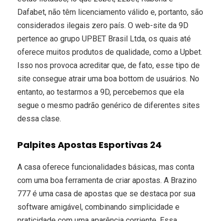
Dafabet, não têm licenciamento válido e, portanto, são
considerados ilegais zero país. O web-site da 9D
pertence ao grupo UPBET Brasil Ltda, os quais até
oferece muitos produtos de qualidade, como a Upbet.
Isso nos provoca acreditar que, de fato, esse tipo de
site consegue atrair uma boa bottom de usuários. No
entanto, ao testarmos a 9D, percebemos que ela
segue o mesmo padrão genérico de diferentes sites
dessa clase.
Palpites Apostas Esportivas 24
A casa oferece funcionalidades básicas, mas conta
com uma boa ferramenta de criar apostas. A Brazino
777 é uma casa de apostas que se destaca por sua
software amigável, combinando simplicidade e
praticidade com uma aparência corriente. Essa