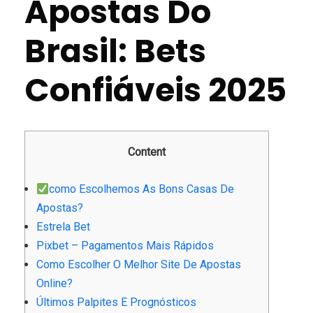
Apostas Do
Brasil: Bets
Confiáveis 2025
Content
como Escolhemos As Bons Casas De
Apostas?
Estrela Bet
Pixbet – Pagamentos Mais Rápidos
Como Escolher O Melhor Site De Apostas
Online?
Últimos Palpites E Prognósticos