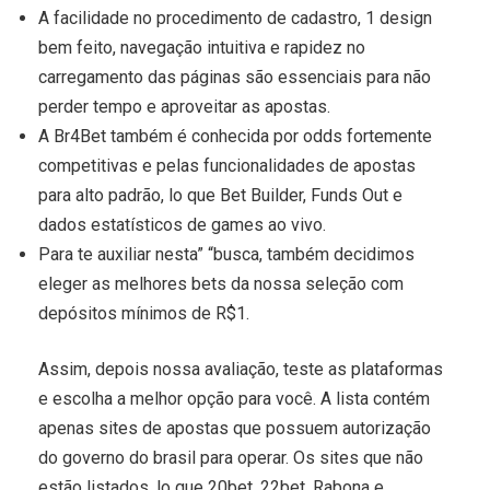
A facilidade no procedimento de cadastro, 1 design
bem feito, navegação intuitiva e rapidez no
carregamento das páginas são essenciais para não
perder tempo e aproveitar as apostas.
A Br4Bet também é conhecida por odds fortemente
competitivas e pelas funcionalidades de apostas
para alto padrão, lo que Bet Builder, Funds Out e
dados estatísticos de games ao vivo.
Para te auxiliar nesta” “busca, também decidimos
eleger as melhores bets da nossa seleção com
depósitos mínimos de R$1.
Assim, depois nossa avaliação, teste as plataformas
e escolha a melhor opção para você. A lista contém
apenas sites de apostas que possuem autorização
do governo do brasil para operar. Os sites que não
estão listados, lo que 20bet, 22bet, Rabona e