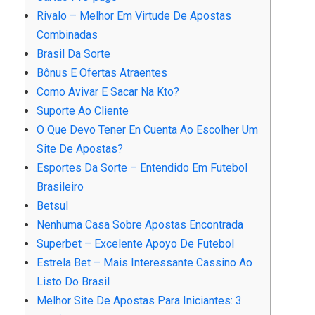
Rivalo – Melhor Em Virtude De Apostas
Combinadas
Brasil Da Sorte
Bônus E Ofertas Atraentes
Como Avivar E Sacar Na Kto?
Suporte Ao Cliente
O Que Devo Tener En Cuenta Ao Escolher Um
Site De Apostas?
Esportes Da Sorte – Entendido Em Futebol
Brasileiro
Betsul
Nenhuma Casa Sobre Apostas Encontrada
Superbet – Excelente Apoyo De Futebol
Estrela Bet – Mais Interessante Cassino Ao
Listo Do Brasil
Melhor Site De Apostas Para Iniciantes: 3