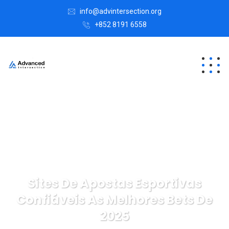
info@advintersection.org
+852 8191 6558
Sites De Apostas Esportivas
Confiáveis As Melhores Bets De
2025