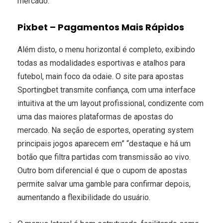
mercado.
Pixbet – Pagamentos Mais Rápidos
Além disto, o menu horizontal é completo, exibindo
todas as modalidades esportivas e atalhos para
futebol, main foco da odaie. O site para apostas
Sportingbet transmite confiança, com uma interface
intuitiva at the um layout profissional, condizente com
uma das maiores plataformas de apostas do
mercado. Na seção de esportes, operating system
principais jogos aparecem em” “destaque e há um
botão que filtra partidas com transmissão ao vivo.
Outro bom diferencial é que o cupom de apostas
permite salvar uma gamble para confirmar depois,
aumentando a flexibilidade do usuário.