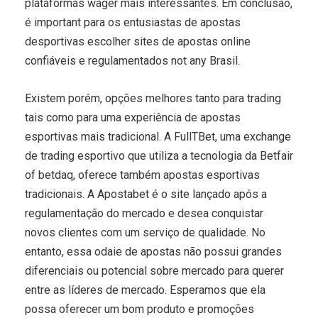
plataformas wager mais interessantes. Em conclusão,
é important para os entusiastas de apostas
desportivas escolher sites de apostas online
confiáveis e regulamentados not any Brasil.
Existem porém, opções melhores tanto para trading
tais como para uma experiência de apostas
esportivas mais tradicional. A FullTBet, uma exchange
de trading esportivo que utiliza a tecnologia da Betfair
of betdaq, oferece também apostas esportivas
tradicionais. A Apostabet é o site lançado após a
regulamentação do mercado e desea conquistar
novos clientes com um serviço de qualidade. No
entanto, essa odaie de apostas não possui grandes
diferenciais ou potencial sobre mercado para querer
entre as líderes de mercado. Esperamos que ela
possa oferecer um bom produto e promoções