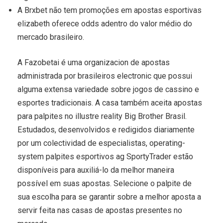
A Brxbet não tem promoções em apostas esportivas
elizabeth oferece odds adentro do valor médio do
mercado brasileiro.
A Fazobetai é uma organizacion de apostas
administrada por brasileiros electronic que possui
alguma extensa variedade sobre jogos de cassino e
esportes tradicionais. A casa também aceita apostas
para palpites no illustre reality Big Brother Brasil.
Estudados, desenvolvidos e redigidos diariamente
por um colectividad de especialistas, operating-
system palpites esportivos ag SportyTrader estão
disponíveis para auxiliá-lo da melhor maneira
possível em suas apostas. Selecione o palpite de
sua escolha para se garantir sobre a melhor aposta a
servir feita nas casas de apostas presentes no