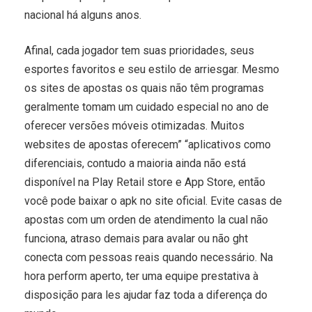
nacional há alguns anos.
Afinal, cada jogador tem suas prioridades, seus
esportes favoritos e seu estilo de arriesgar. Mesmo
os sites de apostas os quais não têm programas
geralmente tomam um cuidado especial no ano de
oferecer versões móveis otimizadas. Muitos
websites de apostas oferecem” “aplicativos como
diferenciais, contudo a maioria ainda não está
disponível na Play Retail store e App Store, então
você pode baixar o apk no site oficial. Evite casas de
apostas com um orden de atendimento la cual não
funciona, atraso demais para avalar ou não ght
conecta com pessoas reais quando necessário. Na
hora perform aperto, ter uma equipe prestativa à
disposição para les ajudar faz toda a diferença do