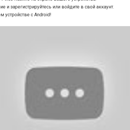
е и зарегистрируйтесь или войдите в свой аккаунт.
ем устройстве с Android!