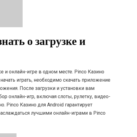
нать о загрузке и
 и онлайн-игре в одном месте. Pinco Казино
начать играть, необходимо скачать приложение
ложения. После загрузки и установки вам
бор онлайн-игр, включая слоты, рулетку, видео-
. Pinco Казино для Android гарантирует
наслаждаться лучшими онлайн-играми в Pinco