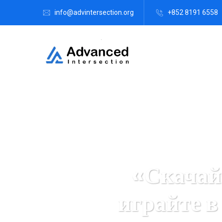
info@advintersection.org
+852 8191 6558
«Скачай
играйте в