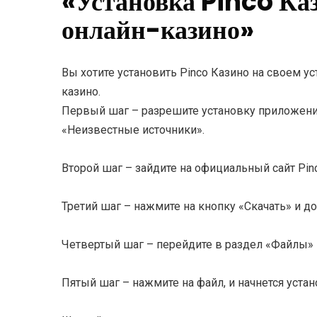
«Установка Pinco Каз
онлайн-казино»
Вы хотите установить Pinco Казино на своем ус
казино.
Первый шаг – разрешите установку приложений 
«Неизвестные источники».
Второй шаг – зайдите на официальный сайт Pin
Третий шаг – нажмите на кнопку «Скачать» и д
Четвертый шаг – перейдите в раздел «Файлы» 
Пятый шаг – нажмите на файл, и начнется уста