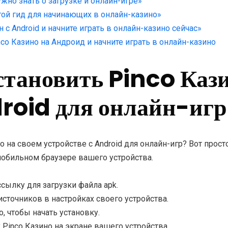
нужно знать о загрузке и онлайн-игре»
стой гид для начинающих в онлайн-казино»
 с Android и начните играть в онлайн-казино сейчас»
co Казино на Андроид и начните играть в онлайн-казино
становить Pinco Кази
droid для онлайн-иг
о на своем устройстве с Android для онлайн-игр? Вот просто
мобильном браузере вашего устройства.
ссылку для загрузки файла apk.
источников в настройках своего устройства.
, чтобы начать установку.
 Pinco Казино на экране вашего устройства.