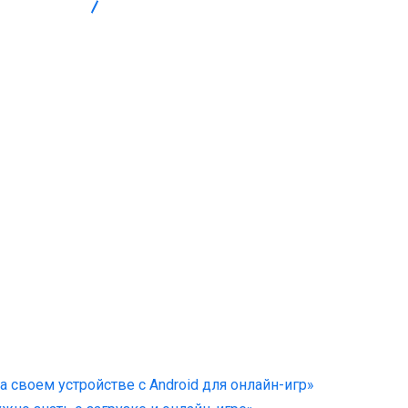
ncategorized
«Скачайте Pinco Казино на Андроид и играйте в
на своем устройстве с Android для онлайн-игр»