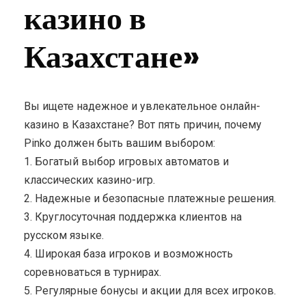
казино в
Казахстане»
Вы ищете надежное и увлекательное онлайн-
казино в Казахстане? Вот пять причин, почему
Pinko должен быть вашим выбором:
1. Богатый выбор игровых автоматов и
классических казино-игр.
2. Надежные и безопасные платежные решения.
3. Круглосуточная поддержка клиентов на
русском языке.
4. Широкая база игроков и возможность
соревноваться в турнирах.
5. Регулярные бонусы и акции для всех игроков.