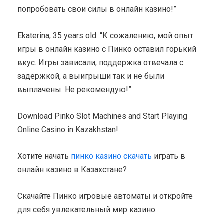
попробовать свои силы в онлайн казино!”
Ekaterina, 35 years old: “К сожалению, мой опыт
игры в онлайн казино с Пинко оставил горький
вкус. Игры зависали, поддержка отвечала с
задержкой, а выигрыши так и не были
выплачены. Не рекомендую!”
Download Pinko Slot Machines and Start Playing
Online Casino in Kazakhstan!
Хотите начать
пинко казино скачать
играть в
онлайн казино в Казахстане?
Скачайте Пинко игровые автоматы и откройте
для себя увлекательный мир казино.