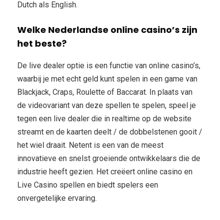
Dutch als English.
Welke Nederlandse online casino’s zijn
het beste?
De live dealer optie is een functie van online casino’s,
waarbij je met echt geld kunt spelen in een game van
Blackjack, Craps, Roulette of Baccarat. In plaats van
de videovariant van deze spellen te spelen, speel je
tegen een live dealer die in realtime op de website
streamt en de kaarten deelt / de dobbelstenen gooit /
het wiel draait. Netent is een van de meest
innovatieve en snelst groeiende ontwikkelaars die de
industrie heeft gezien. Het creëert online casino en
Live Casino spellen en biedt spelers een
onvergetelijke ervaring.