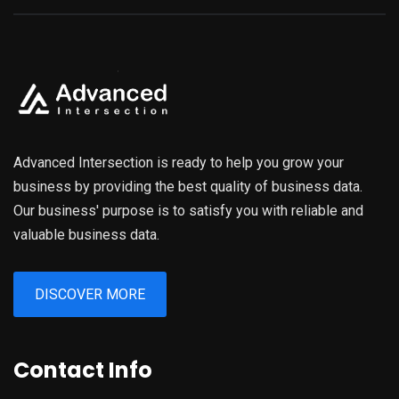
Advanced Intersection is ready to help you grow your
business by providing the best quality of business data.
Our business' purpose is to satisfy you with reliable and
valuable business data.
DISCOVER MORE
Contact Info