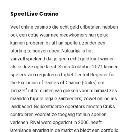
Speel Live Casino
Veel online casino’s die echt geld uitbetalen, hebben
ook een optie waarmee nieuwkomers hun geluk
kunnen proberen bij al hun spellen, zonder een
storting te hoeven doen. Natuurlijk is het
vanzelfsprekend dat je geen echt geld kunt winnen
als je deze optie kiest. Sinds 4 oktober 2021 kunnen
spelers zich registreren bij het Central Register for
the Exclusion of Games of Chance (Cruks) om
zichzelf uit te sluiten van gokken voor minimaal zes
maanden bij alle legale aanbieders, zowel online als
landbased. Gelicentieerde operators moeten Cruks
controleren voordat ze toegang tot hun spellen
verlenen. Rival werd opgericht in 2006, heeft
jarenlange ervaring in de markt en biedt een portfolio