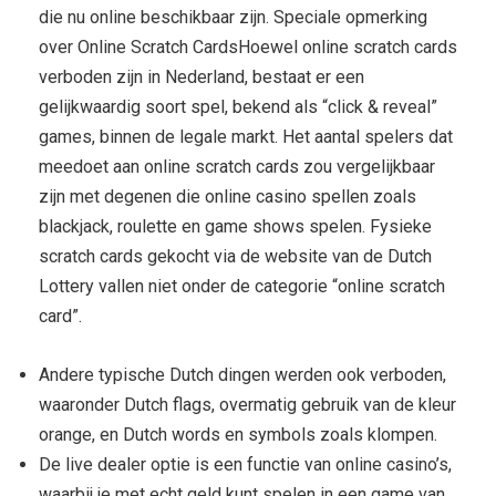
die nu online beschikbaar zijn. Speciale opmerking
over Online Scratch CardsHoewel online scratch cards
verboden zijn in Nederland, bestaat er een
gelijkwaardig soort spel, bekend als “click & reveal”
games, binnen de legale markt. Het aantal spelers dat
meedoet aan online scratch cards zou vergelijkbaar
zijn met degenen die online casino spellen zoals
blackjack, roulette en game shows spelen. Fysieke
scratch cards gekocht via de website van de Dutch
Lottery vallen niet onder de categorie “online scratch
card”.
Andere typische Dutch dingen werden ook verboden,
waaronder Dutch flags, overmatig gebruik van de kleur
orange, en Dutch words en symbols zoals klompen.
De live dealer optie is een functie van online casino’s,
waarbij je met echt geld kunt spelen in een game van