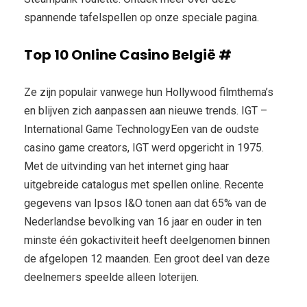
spannende tafelspellen op onze speciale pagina.
Top 10 Online Casino België #
Ze zijn populair vanwege hun Hollywood filmthema’s
en blijven zich aanpassen aan nieuwe trends. IGT –
International Game TechnologyEen van de oudste
casino game creators, IGT werd opgericht in 1975.
Met de uitvinding van het internet ging haar
uitgebreide catalogus met spellen online. Recente
gegevens van Ipsos I&O tonen aan dat 65% van de
Nederlandse bevolking van 16 jaar en ouder in ten
minste één gokactiviteit heeft deelgenomen binnen
de afgelopen 12 maanden. Een groot deel van deze
deelnemers speelde alleen loterijen.