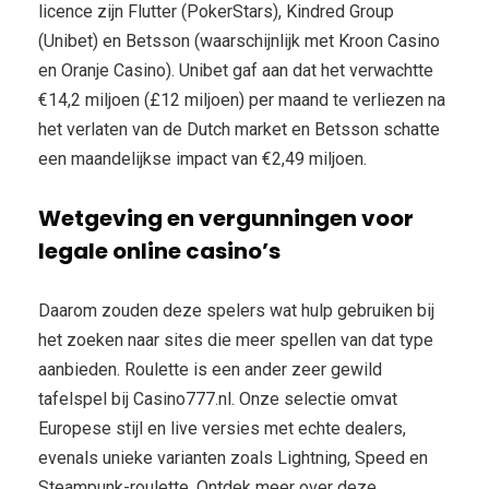
licence zijn Flutter (PokerStars), Kindred Group
(Unibet) en Betsson (waarschijnlijk met Kroon Casino
en Oranje Casino). Unibet gaf aan dat het verwachtte
€14,2 miljoen (£12 miljoen) per maand te verliezen na
het verlaten van de Dutch market en Betsson schatte
een maandelijkse impact van €2,49 miljoen.
Wetgeving en vergunningen voor
legale online casino’s
Daarom zouden deze spelers wat hulp gebruiken bij
het zoeken naar sites die meer spellen van dat type
aanbieden. Roulette is een ander zeer gewild
tafelspel bij Casino777.nl. Onze selectie omvat
Europese stijl en live versies met echte dealers,
evenals unieke varianten zoals Lightning, Speed en
Steampunk-roulette. Ontdek meer over deze