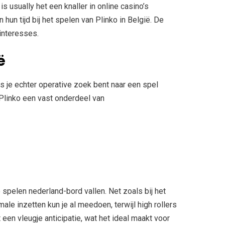
s usually het een knaller in online casino’s
un tijd bij het spelen van Plinko in België. De
interesses.
ë
s je echter operative zoek bent naar een spel
 Plinko een vast onderdeel van
o spelen nederland-bord vallen. Net zoals bij het
ale inzetten kun je al meedoen, terwijl high rollers
en vleugje anticipatie, wat het ideal maakt voor