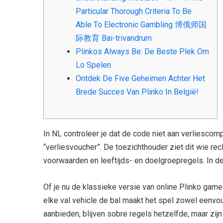
Particular Thorough Criteria To Be
Able To Electronic Gambling 博俄师国
际教育 Bai-trivandrum
Plinkos Always Be: De Beste Plek Om
Lo Spelen
Ontdek De Five Geheimen Achter Het
Brede Succes Van Plinko In België!
In NL controleer je dat de code niet aan verliescomp
“verliesvoucher”. De toezichthouder ziet dit wie rec
voorwaarden en leeftijds- en doelgroepregels. In d
Of je nu de klassieke versie van online Plinko gam
elke val vehicle de bal maakt het spel zowel eenvo
aanbieden, blijven sobre regels hetzelfde, maar zij