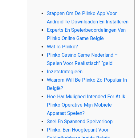
Stappen Om De Plinko App Voor
Android Te Downloaden En Installeren
Experts En Spelerbeoordelingen Van
Plinko Online Game België
Wat Is Plinko?
Plinko Casino Game Nederland –
Spelen Voor Realistisch” “geld
Inzetstrategieën
Waarom Will Be Plinko Zo Populair In
België?
Hoe Har Mulighed Intended For At Ik
Plinko Operative Mijn Mobiele
Apparaat Spelen?
Snel En Spannend Spelverloop
Plinko: Een Hoogtepunt Voor