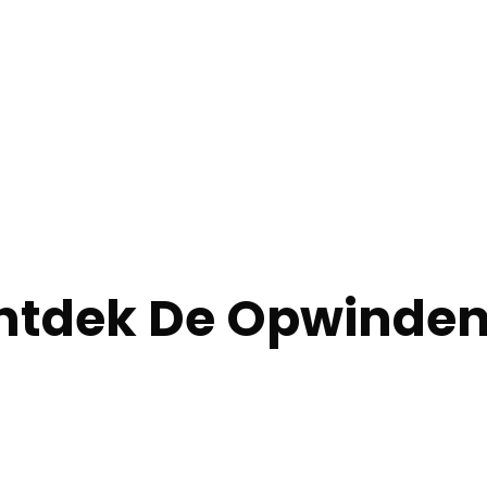
Ontdek De Opwinde