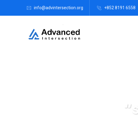
info@advintersection.org
+852 8191 6558
“