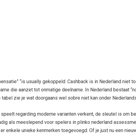
ensatie” “is usually gekoppeld. Cashback is in Nederland niet to
lame die aanzet tot onmatige deelname. In Nederland bestaat “no d
e tabel zie je wat doorgaans wel sobre niet kan onder Nederland
e speelt regarding moderne varianten verkent, de sleutel is om b
udig als meeslepend voor spelers in plinko nederland assessmen
n er enkele unieke kenmerken toegevoegd. Of je just nu een nieu