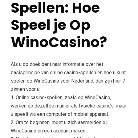
Spellen: Hoe
Speel je Op
WinoCasino?
Als u op zoek bent naar informatie over het
basisprincipe van online casino-spellen en hoe u kunt
spelen op WinoCasino voor Nederland, dan zijn hier 7
zinnen voor u:
1. Online casino-spellen, zoals op WinoCasino,
werken op dezelfde manier als fysieke casino’s, maar
u speelt via een computer of mobiel apparaat.
2. Om te beginnen, moet u zich aanmelden bij
WinoCasino en een account maken.