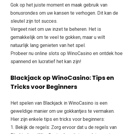
Gok op het juiste moment en maak gebruik van
bonusrondes om uw kansen te verhogen. Dit kan de
sleutel zijn tot succes.
Vergeet niet om uw inzet te beheren. Het is
gemakkelijk om te veel te gokken, maar u wilt
natuurlijk lang genieten van het spel.
Probeer nu online slots op WinoCasino en ontdek hoe
spannend en lucratief het kan zijn!
Blackjack op WinoCasino: Tips en
Tricks voor Beginners
Het spelen van Blackjack in WinoCasino is een
geweldige manier om uw gokkantjes te vermaken.
Hier zijn enkele tips en tricks voor beginners:
1. Bekijk de regels: Zorg ervoor dat u de regels van