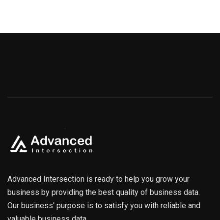
Advanced Intersection is ready to help you grow your
business by providing the best quality of business data.
Our business' purpose is to satisfy you with reliable and
valuable business data.