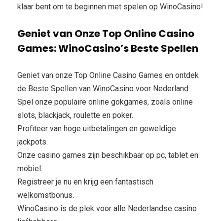
klaar bent om te beginnen met spelen op WinoCasino!
Geniet van Onze Top Online Casino
Games: WinoCasino’s Beste Spellen
Geniet van onze Top Online Casino Games en ontdek
de Beste Spellen van WinoCasino voor Nederland.
Spel onze populaire online gokgames, zoals online
slots, blackjack, roulette en poker.
Profiteer van hoge uitbetalingen en geweldige
jackpots.
Onze casino games zijn beschikbaar op pc, tablet en
mobiel.
Registreer je nu en krijg een fantastisch
welkomstbonus.
WinoCasino is de plek voor alle Nederlandse casino