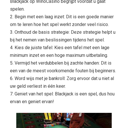
Blackjack op WinoCasino begrijpt voordat u gaat
spelen.
2. Begin met een laag inzet: Dit is een goede manier
om te leren hoe het spel werkt zonder veel risico.
3. Onthoud de basis strategie: Deze strategie helpt u
bij het nemen van beslissingen tijdens het spel.
4. Kies de juiste tafel: Kies een tafel met een lage
minimum inzet en een hoge maximum uitbetaling.
5. Vermijd het verdubbelen bij zachte handen: Dit is
een van de meest voorkomende fouten bij beginners.
6. Word wijs met je bankroll: Zorg ervoor dat u niet al
uw geld verliest in één keer.
7. Geniet van het spel: Blackjack is een spel, dus hou
ervan en geniet ervan!