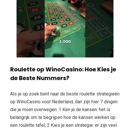
Roulette op WinoCasino: Hoe Kies je
de Beste Nummers?
Als je op zoek bent naar de beste roulette strategieën
op WinoCasino voor Nederland, dan zijn hier 7 dingen
die je moet overwegen: 1 Ken je de kansen: het is
belangrijk om te begrijpen hoe de kansen werken op
een roulette tafel; 2 Kies je een strategie: er zijn veel