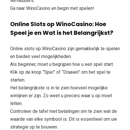
liefhebbers.
Ga naar WinoCasino en begin met spelen!
Online Slots op WinoCasino: Hoe
Speel je en Wat is het Belangrijkst?
Online slots op WinoCasino zijn gemakkelijk te spelen
en bieden veel mogelijkheden.
Als beginner, moet u begrijpen hoe u een spel start.
Klik op de knop “Spel” of “Draaien” om het spel te
starten.
Het belangrijkste is in te zien hoeveel mogelijke
winlijnen er zijn. Zo weet u precies waar u op moet
letten.
Controleer de tafel met betalingen om te zien wat de
waarde van elke symbool is. Dit is essentieel om uw
strategie op te bouwen.