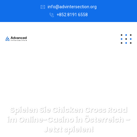
info@advintersection.org
+852 8191 6558
Spielen Sie Chicken Cross Road
im Online-Casino in Österreich –
Jetzt spielen!