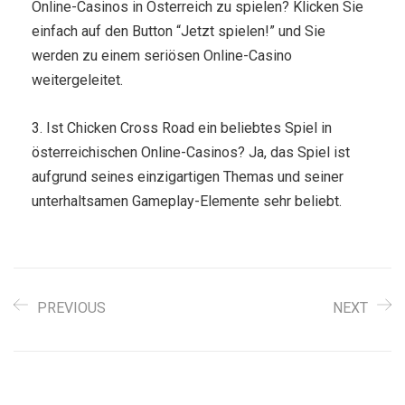
Online-Casinos in Österreich zu spielen? Klicken Sie
einfach auf den Button “Jetzt spielen!” und Sie
werden zu einem seriösen Online-Casino
weitergeleitet.
3. Ist Chicken Cross Road ein beliebtes Spiel in
österreichischen Online-Casinos? Ja, das Spiel ist
aufgrund seines einzigartigen Themas und seiner
unterhaltsamen Gameplay-Elemente sehr beliebt.
PREVIOUS
NEXT