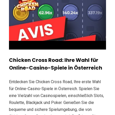
Chicken Cross Road: Ihre Wahl für
Online-Casino-Spiele in Österreich
Entdecken Sie Chicken Cross Road, Ihre erste Wahl
für Online-Casino-Spiele in Österreich. Spielen Sie
eine Vielzahl von Casinospielen, einschließlich Slots,
Roulette, Blackjack und Poker. Genießen Sie die
bequeme und sichere Spielumgebung, die von