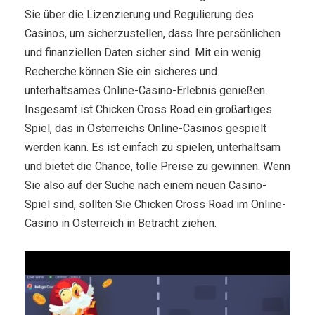
Sie über die Lizenzierung und Regulierung des
Casinos, um sicherzustellen, dass Ihre persönlichen
und finanziellen Daten sicher sind. Mit ein wenig
Recherche können Sie ein sicheres und
unterhaltsames Online-Casino-Erlebnis genießen.
Insgesamt ist Chicken Cross Road ein großartiges
Spiel, das in Österreichs Online-Casinos gespielt
werden kann. Es ist einfach zu spielen, unterhaltsam
und bietet die Chance, tolle Preise zu gewinnen. Wenn
Sie also auf der Suche nach einem neuen Casino-
Spiel sind, sollten Sie Chicken Cross Road im Online-
Casino in Österreich in Betracht ziehen.