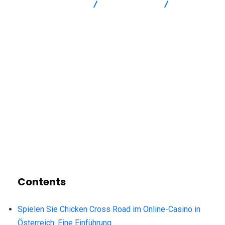
Advanced Intersection
Uncategorized
Spielen Sie
Chicken Cross Road im Online-Casino in Österreich – Jetzt spielen!
Contents
Spielen Sie Chicken Cross Road im Online-Casino in
Österreich: Eine Einführung