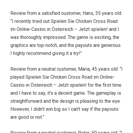
Review from a satisfied customer, Hans, 35 years old:
“I recently tried out Spielen Sie Chicken Cross Road
im Online-Casino in Österreich – Jetzt spielen! and I
was thoroughly impressed. The game is exciting, the
graphics are top-notch, and the payouts are generous.
I highly recommend giving it a try!”
Review from a neutral customer, Maria, 45 years old: “I
played Spielen Sie Chicken Cross Road im Online-
Casino in Österreich – Jetzt spielen! for the first time
and I have to say, it’s a decent game. The gameplay is
straightforward and the design is pleasing to the eye.
However, I didn’t win big so I can’t say if the payouts
are good or not.”
Review from a neutral customer, Peter, 50 years old: “I