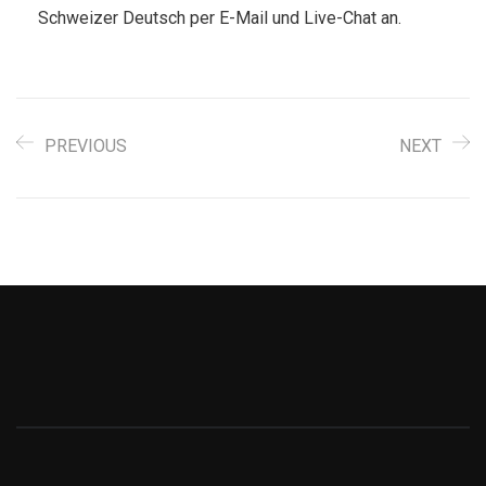
Schweizer Deutsch per E-Mail und Live-Chat an.
PREVIOUS
NEXT