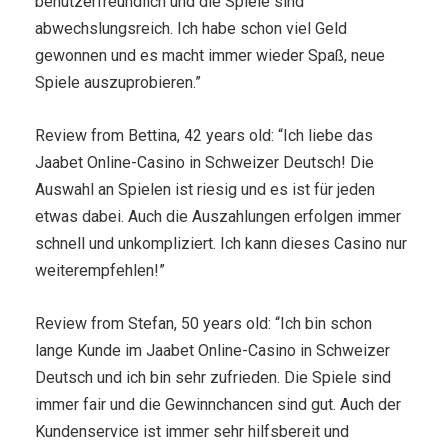
benutzerfreundlich und die Spiele sind
abwechslungsreich. Ich habe schon viel Geld
gewonnen und es macht immer wieder Spaß, neue
Spiele auszuprobieren.”
Review from Bettina, 42 years old: “Ich liebe das
Jaabet Online-Casino in Schweizer Deutsch! Die
Auswahl an Spielen ist riesig und es ist für jeden
etwas dabei. Auch die Auszahlungen erfolgen immer
schnell und unkompliziert. Ich kann dieses Casino nur
weiterempfehlen!”
Review from Stefan, 50 years old: “Ich bin schon
lange Kunde im Jaabet Online-Casino in Schweizer
Deutsch und ich bin sehr zufrieden. Die Spiele sind
immer fair und die Gewinnchancen sind gut. Auch der
Kundenservice ist immer sehr hilfsbereit und