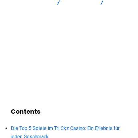
Advanced Intersection
Uncategorized
Spielen Sie
mit Vergnügen im Tri Ckz Casino – Online Casino in Deutschland
Contents
Die Top 5 Spiele im Tri Ckz Casino: Ein Erlebnis für
jeden Geschmack