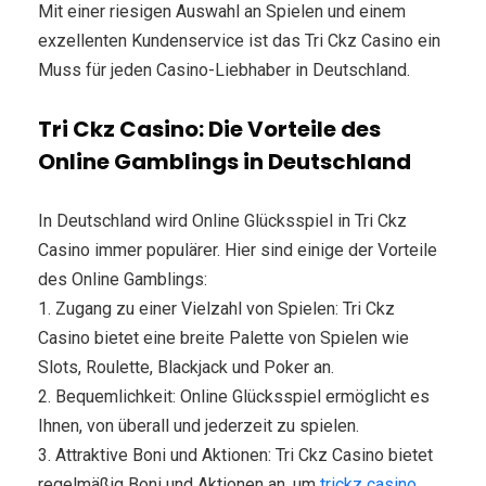
Mit einer riesigen Auswahl an Spielen und einem
exzellenten Kundenservice ist das Tri Ckz Casino ein
Muss für jeden Casino-Liebhaber in Deutschland.
Tri Ckz Casino: Die Vorteile des
Online Gamblings in Deutschland
In Deutschland wird Online Glücksspiel in Tri Ckz
Casino immer populärer. Hier sind einige der Vorteile
des Online Gamblings:
1. Zugang zu einer Vielzahl von Spielen: Tri Ckz
Casino bietet eine breite Palette von Spielen wie
Slots, Roulette, Blackjack und Poker an.
2. Bequemlichkeit: Online Glücksspiel ermöglicht es
Ihnen, von überall und jederzeit zu spielen.
3. Attraktive Boni und Aktionen: Tri Ckz Casino bietet
regelmäßig Boni und Aktionen an, um
trickz casino