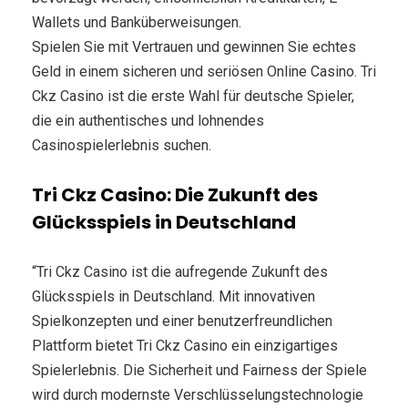
Wallets und Banküberweisungen.
Spielen Sie mit Vertrauen und gewinnen Sie echtes
Geld in einem sicheren und seriösen Online Casino. Tri
Ckz Casino ist die erste Wahl für deutsche Spieler,
die ein authentisches und lohnendes
Casinospielerlebnis suchen.
Tri Ckz Casino: Die Zukunft des
Glücksspiels in Deutschland
“Tri Ckz Casino ist die aufregende Zukunft des
Glücksspiels in Deutschland. Mit innovativen
Spielkonzepten und einer benutzerfreundlichen
Plattform bietet Tri Ckz Casino ein einzigartiges
Spielerlebnis. Die Sicherheit und Fairness der Spiele
wird durch modernste Verschlüsselungstechnologie