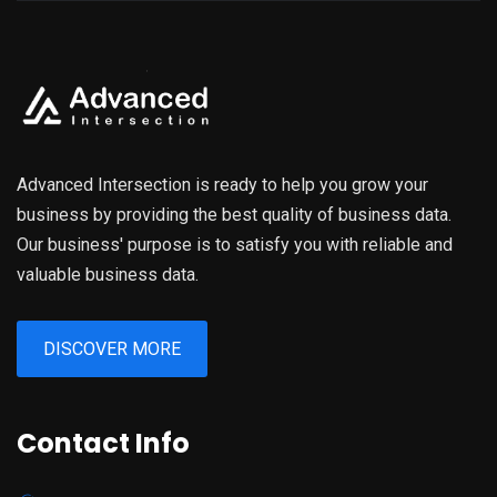
Advanced Intersection is ready to help you grow your
business by providing the best quality of business data.
Our business' purpose is to satisfy you with reliable and
valuable business data.
DISCOVER MORE
Contact Info