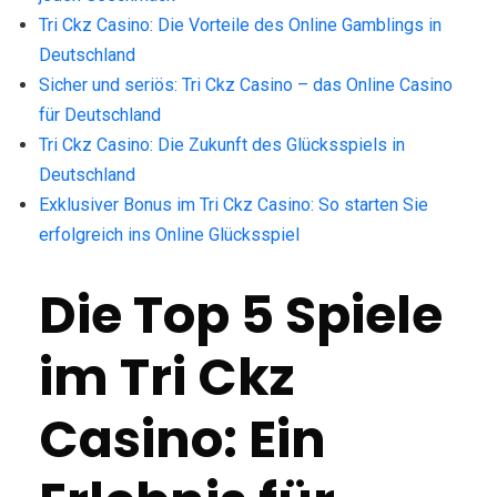
Tri Ckz Casino: Die Vorteile des Online Gamblings in
Deutschland
Sicher und seriös: Tri Ckz Casino – das Online Casino
für Deutschland
Tri Ckz Casino: Die Zukunft des Glücksspiels in
Deutschland
Exklusiver Bonus im Tri Ckz Casino: So starten Sie
erfolgreich ins Online Glücksspiel
Die Top 5 Spiele
im Tri Ckz
Casino: Ein