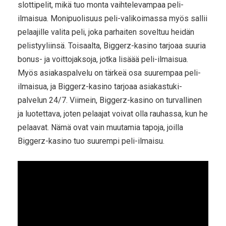
slottipelit, mikä tuo monta vaihtelevampaa peli-
ilmaisua. Monipuolisuus peli-valikoimassa myös sallii
pelaajille valita peli, joka parhaiten soveltuu heidän
pelistyyliinsä. Toisaalta, Biggerz-kasino tarjoaa suuria
bonus- ja voittojaksoja, jotka lisäää peli-ilmaisua.
Myös asiakaspalvelu on tärkeä osa suurempaa peli-
ilmaisua, ja Biggerz-kasino tarjoaa asiakastuki-
palvelun 24/7. Viimein, Biggerz-kasino on turvallinen
ja luotettava, joten pelaajat voivat olla rauhassa, kun he
pelaavat. Nämä ovat vain muutamia tapoja, joilla
Biggerz-kasino tuo suurempi peli-ilmaisu.