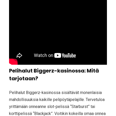
Pelihalut Biggerz-kasinossa: Mitä
tarjotaan?
Pelihalut Biggerz-kasinossa sisältävät monenlaisia
mahdollisuuksia kaikille pelipöytäpelajille. Tervetuloa
yrittämään onneanne slot-pelissä “Starburst” tai
korttipelissä “Blackjack”. Voitikin kokeilla omaa onnea