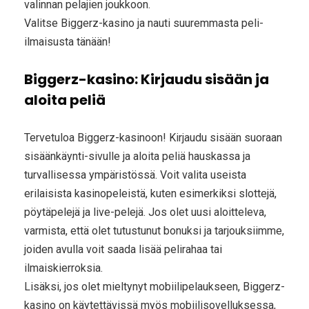
valinnan pelajien joukkoon.
Valitse Biggerz-kasino ja nauti suuremmasta peli-
ilmaisusta tänään!
Biggerz-kasino: Kirjaudu sisään ja
aloita peliä
Tervetuloa Biggerz-kasinoon! Kirjaudu sisään suoraan
sisäänkäynti-sivulle ja aloita peliä hauskassa ja
turvallisessa ympäristössä. Voit valita useista
erilaisista kasinopeleistä, kuten esimerkiksi slottejä,
pöytäpelejä ja live-pelejä. Jos olet uusi aloitteleva,
varmista, että olet tutustunut bonuksi ja tarjouksiimme,
joiden avulla voit saada lisää pelirahaa tai
ilmaiskierroksia.
Lisäksi, jos olet mieltynyt mobiilipelaukseen, Biggerz-
kasino on käytettävissä myös mobiilisovelluksessa,