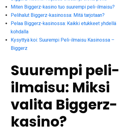
Miten Biggerz-kasino tuo suurempi peli-ilmaisu?
Pelihalut Biggerz-kasinossa: Mitä tarjotaan?
Pelaa Biggerz-kasinossa: Kaikki etukkeet yhdellä
kohdalla
Kysyttyä koi: Suurempi Peli-ilmaisu Kasinossa –
Biggerz
Suurempi peli-
ilmaisu: Miksi
valita Biggerz-
kasino?