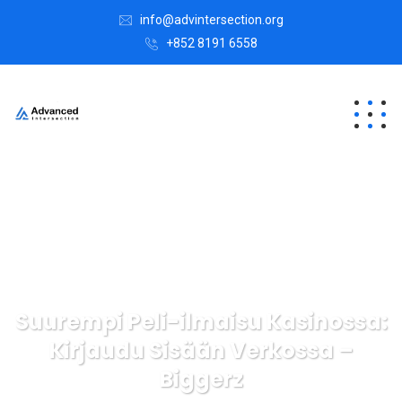
info@advintersection.org
+852 8191 6558
Suurempi Peli-ilmaisu Kasinossa:
Kirjaudu Sisään Verkossa –
Biggerz