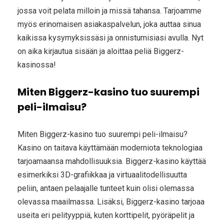
jossa voit pelata milloin ja missä tahansa. Tarjoamme
myös erinomaisen asiakaspalvelun, joka auttaa sinua
kaikissa kysymyksissäsi ja onnistumisiasi avulla. Nyt
on aika kirjautua sisään ja aloittaa peliä Biggerz-
kasinossa!
Miten Biggerz-kasino tuo suurempi
peli-ilmaisu?
Miten Biggerz-kasino tuo suurempi peli-ilmaisu?
Kasino on taitava käyttämään moderniota teknologiaa
tarjoamaansa mahdollisuuksia. Biggerz-kasino käyttää
esimerkiksi 3D-grafiikkaa ja virtuaalitodellisuutta
peliin, antaen pelaajalle tunteet kuin olisi olemassa
olevassa maailmassa. Lisäksi, Biggerz-kasino tarjoaa
useita eri pelityyppiä, kuten korttipelit, pyöräpelit ja