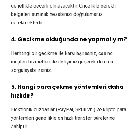
genellikle geçerli olmayacaktır. Öncelikle gerekli
belgeleri sunarak hesabınızı doğrulamanız
gerekmektedir.
4. Gecikme olduğunda ne yapmalıyım?
Herhangi bir gecikme ile karşılaşırsanız, casino
müşteri hizmetleri ile iletişime geçerek durumu
sorgulayabilirsiniz.
5. Hangi para çekme yöntemleri daha
hızlıdır?
Elektronik cüzdanlar (PayPal, Skrill vb.) ve kripto para
yöntemleri genellikle en hızlı transfer sürelerine
sahiptir.