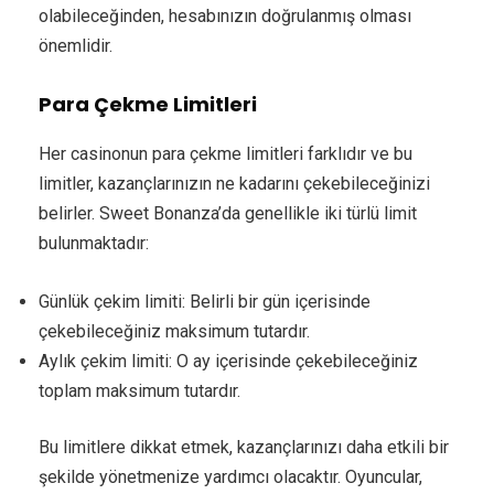
olabileceğinden, hesabınızın doğrulanmış olması
önemlidir.
Para Çekme Limitleri
Her casinonun para çekme limitleri farklıdır ve bu
limitler, kazançlarınızın ne kadarını çekebileceğinizi
belirler. Sweet Bonanza’da genellikle iki türlü limit
bulunmaktadır:
Günlük çekim limiti: Belirli bir gün içerisinde
çekebileceğiniz maksimum tutardır.
Aylık çekim limiti: O ay içerisinde çekebileceğiniz
toplam maksimum tutardır.
Bu limitlere dikkat etmek, kazançlarınızı daha etkili bir
şekilde yönetmenize yardımcı olacaktır. Oyuncular,