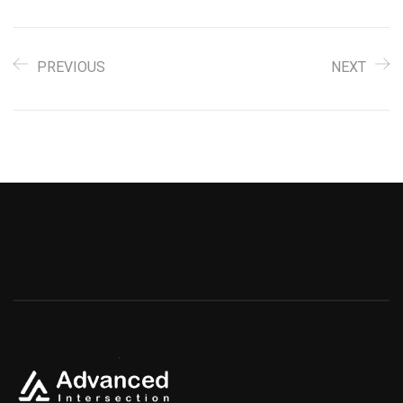
PREVIOUS
NEXT