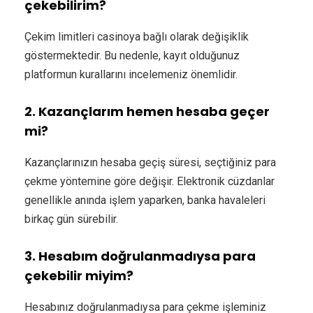
çekebilirim?
Çekim limitleri casinoya bağlı olarak değişiklik
göstermektedir. Bu nedenle, kayıt olduğunuz
platformun kurallarını incelemeniz önemlidir.
2. Kazançlarım hemen hesaba geçer
mi?
Kazançlarınızın hesaba geçiş süresi, seçtiğiniz para
çekme yöntemine göre değişir. Elektronik cüzdanlar
genellikle anında işlem yaparken, banka havaleleri
birkaç gün sürebilir.
3. Hesabım doğrulanmadıysa para
çekebilir miyim?
Hesabınız doğrulanmadıysa para çekme işleminiz