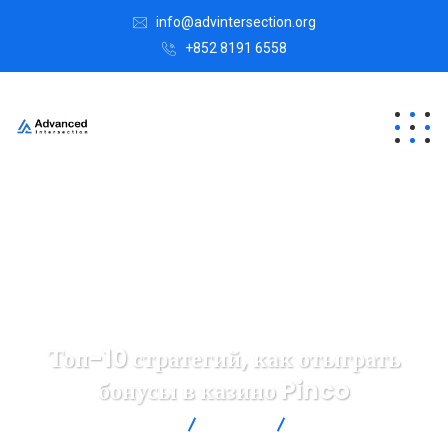
info@advintersection.org
+852 8191 6558
Топ-10 стратегий, как отыграть
бонусы в казино Pinco
Advanced Intersection
casino
Топ-10 стратегий,
как отыграть бонусы в казино Pinco