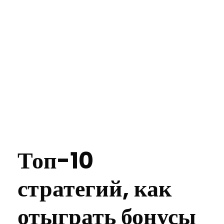
Топ-10
стратегий, как
отыграть бонусы