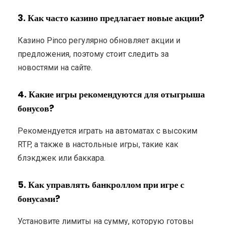
3. Как часто казино предлагает новые акции?
Казино Pinco регулярно обновляет акции и
предложения, поэтому стоит следить за
новостями на сайте.
4. Какие игры рекомендуются для отыгрыша
бонусов?
Рекомендуется играть на автоматах с высоким
RTP, а также в настольные игры, такие как
блэкджек или баккара.
5. Как управлять банкроллом при игре с
бонусами?
Установите лимиты на сумму, которую готовы