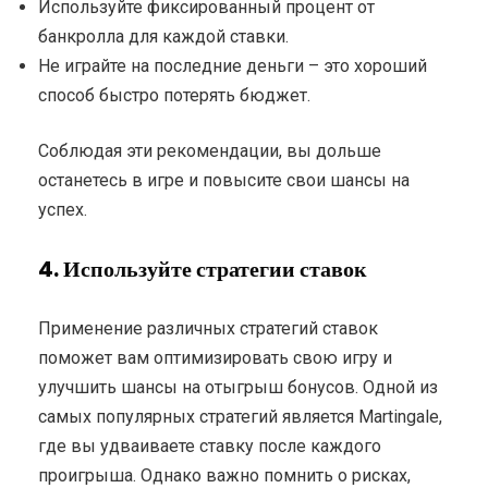
Используйте фиксированный процент от
банкролла для каждой ставки.
Не играйте на последние деньги – это хороший
способ быстро потерять бюджет.
Соблюдая эти рекомендации, вы дольше
останетесь в игре и повысите свои шансы на
успех.
4. Используйте стратегии ставок
Применение различных стратегий ставок
поможет вам оптимизировать свою игру и
улучшить шансы на отыгрыш бонусов. Одной из
самых популярных стратегий является Martingale,
где вы удваиваете ставку после каждого
проигрыша. Однако важно помнить о рисках,