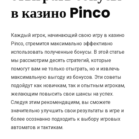
в казино Pinco
Каждый игрок, начинающий свою игру в казино
Pinco, стремится максимально эффективно
использовать полученные бонусы. В этой статье
мы рассмотрим десять стратегий, которые
помогут вам не только отыграть, но и извлечь
максимальную выгоду из бонусов. Эти советы
подойдут как новичкам, так и опытным игрокам,
желающим повысить свои шансы на успех.
Следуя этим рекомендациям, вы сможете
значительно улучшить свои результаты в игре и
более осознанно подходить к выбору игровых
автоматов и тактикам.