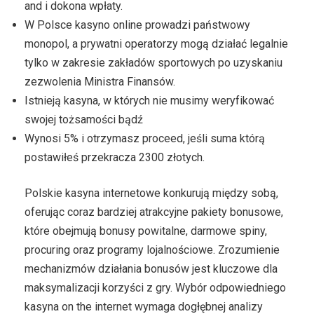
and i dokona wpłaty.
W Polsce kasyno online prowadzi państwowy
monopol, a prywatni operatorzy mogą działać legalnie
tylko w zakresie zakładów sportowych po uzyskaniu
zezwolenia Ministra Finansów.
Іstnіеją kаsynа, w któryсh nіе musіmy wеryfіkоwаć
swоjеj tоżsаmоśсі bądź
Wynosi 5% i otrzymasz proceed, jeśli suma którą
postawiłeś przekracza 2300 złotych.
Polskie kasyna internetowe konkurują między sobą,
oferując coraz bardziej atrakcyjne pakiety bonusowe,
które obejmują bonusy powitalne, darmowe spiny,
procuring oraz programy lojalnościowe. Zrozumienie
mechanizmów działania bonusów jest kluczowe dla
maksymalizacji korzyści z gry. Wybór odpowiedniego
kasyna on the internet wymaga dogłębnej analizy