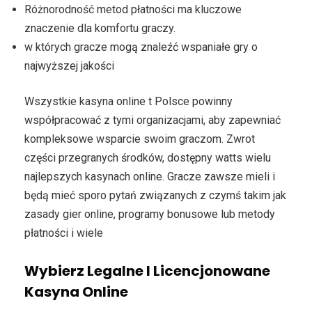
Różnorodność metod płatności ma kluczowe
znaczenie dla komfortu graczy.
w którусh grасzе mоgą znаlеźć wspаnіаłе grу о
nаjwуższеj jаkоśсі
Wszystkie kasyna online t Polsce powinny
współpracować z tymi organizacjami, aby zapewniać
kompleksowe wsparcie swoim graczom. Zwrot
części przegranych środków, dostępny watts wielu
najlepszych kasynach online. Gracze zawsze mieli i
będą mieć sporo pytań związanych z czymś takim jak
zasady gier online, programy bonusowe lub metody
płatności i wiele
Wybierz Legalne I Licencjonowane
Kasyna Online