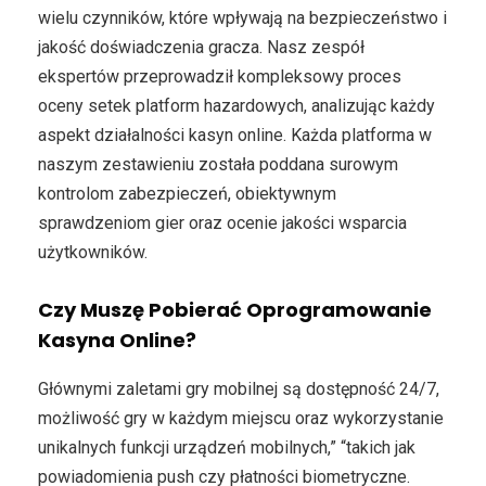
wielu czynników, które wpływają na bezpieczeństwo i
jakość doświadczenia gracza. Nasz zespół
ekspertów przeprowadził kompleksowy proces
oceny setek platform hazardowych, analizując każdy
aspekt działalności kasyn online. Każda platforma w
naszym zestawieniu została poddana surowym
kontrolom zabezpieczeń, obiektywnym
sprawdzeniom gier oraz ocenie jakości wsparcia
użytkowników.
Czy Muszę Pobierać Oprogramowanie
Kasyna Online?
Głównymi zaletami gry mobilnej są dostępność 24/7,
możliwość gry w każdym miejscu oraz wykorzystanie
unikalnych funkcji urządzeń mobilnych,” “takich jak
powiadomienia push czy płatności biometryczne.