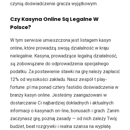
czynią doświadczenie gracza wyjątkowym.
Czy Kasyna Online Są Legalne W
Polsce?
W tym serwisie umieszczona jest listagem kasyn
online, które prowadzą swoją działalność w kraju
nielegalnie. Kasyna, prowadzące legalną działalność,
są zobowiązane do odprowadzenia specjalnego
podatku. Za postawienie stawki na grę należy zapłacić
12% od wysokości zakładu. Nasz zespół t play-
fortune. pl ma ponad cztery fastidio doświadczenia w
branży kasyn online. Jesteśmy zaangażowani w
dostarczanie Ci najbardziej dokładnych i aktualnych
informacji o kasynach on-line, bonusach i grach. Zanim
zaczynasz grę, poznaj zasady — od nich zależy Twój
budżet, beat rozgrywki i realna szansa na wypłatę.