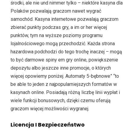
środki, ale nie und nimmer tylko – niektóre kasyna dla
Polaków pozwalają graczom nawet wygrać
samochód. Kasyna internetowe pozwalają graczom
zbierać punkty podczas gry, a im or her więcej
punktów, tym na wyższe poziomy programu
lojalnościowego mogą przechodzić. Każda strona
hazardowa podchodzi do tego trochę inaczej – mogą
to być darmowe spiny em gry online, powiększenie
depozytu albo jeszcze inne promocje, o których
więcej opowiemy poniżej. Automaty 5-bębnowe” “to
be able to jeden z najpopularniejszych formatów w
kasynach online. Posiadają różną liczbę linii wypłat i
wiele funkcji bonusowych, dzięki czemu oferują
graczom więcej możliwości wygranej.
Licencja I Bezpieczeństwo