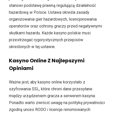
stanowi podstawę prawną regulującą działalność
hazardową w Polsce. Ustawa określa zasady
organizowania gier hazardowych, licencjonowania
operatorów oraz ochrony graczy przed negatywnymi
skutkami hazardu. Każde kasyno polskie musi
przestrzegać rygorystycznych przepisów
określonych w tej ustawie.
Kasyno Online Z Najlepszymi
Opiniami
Ważne jest, aby kasyno online korzystało z
szyfrowania SSL, które chroni dane przesyłane
między urządzeniem gracza a serwerem kasyna.
Ponadto warto zwrócić uwagę na politykę prywatności
zgodną unces RODO i licencje renomowanych