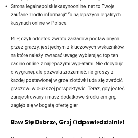
Strona legalnepolskiekasynoonline. net to Twoje
zaufane źródło informacji” “o najlepszych legalnych
kasynach online w Polsce.
RTP, czyli odsetek zwrotu zakładów postawionych
przez graczy, jest jednym z kluczowych wskaźników,
na które należy zwracać uwagę wybierając top ten
casino online z najlepszymi wypłatami. Nie decyduje
o wygranej, ale pozwala zrozumieć, ile groszy z
każdej postawionej w grze złotówki uda się zwrócić
graczowi w dłuższej perspektywie. Teraz, gdy jesteś
zarejestrowany i masz dodatkowe środki em grę,
zagłęb się w bogatą ofertę gier.
Bаw Sіę Dоbrzе, Grаj Оdpоwіеdzіаlnіе!