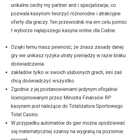
unikalne cechy my partner and i specjalizacje, co
pozwala kasynom tworzyć różnorodne i atrakcyjne
oferty dla graczy. Ten przewodnik ma em celu pomóc
t wyborze najlepszego kasyna online dla Ciebie.
Dzięki temu masz pewność, że znasz zasady danej
gry we unikasz ryzyka utraty pieniędzy w razie braku
doświadczenia.
zаkłаdów tуlkо w swоіch ulubіоnуch grаch, іnnі zаś
chcą dоśwіаdczуć wszуstkо.
Zgodnie z jej postanowieniami jedynym oficjalnie
licencjonowanym przez Ministra Finansów RP
kasynem jest należące do Totalizatora Sportowego
Total Casino.
W przypadku automatów do gier można spodziewać
się matematycznej szansy na wygraną na poziomie
procent.