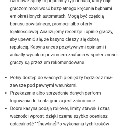
Darmowe spiny to popularny typ bonusu, który daje
graczom możliwość bezpłatnego kręcenia bębnami
em określonych automatach. Mogą być częścią
bonusu powitalnego, promocji albo oferty
lojalnościowej. Analizujemy recenzje i opinie graczy,
aby upewnić się, że kasyno cieszy się dobrą
reputacją. Kasyna unces pozytywnymi opiniami i
actually wysokim poziomem zaufania w społeczności
graczy są przez em rekomendowane.
Pełny dostęp do własnych pieniędzy będziesz miał
zawsze pod pewnymi warunkami.
Przekazanie albo sprzedanie danych perform
logowania do konta gracza jest zabronione.
Dobre kasyna podają rollover, limity stawek i czas
ważności wprost, dzięki czemu szybko oceniasz
opłacalność.” “[newline]Po wykonaniu tych kroków