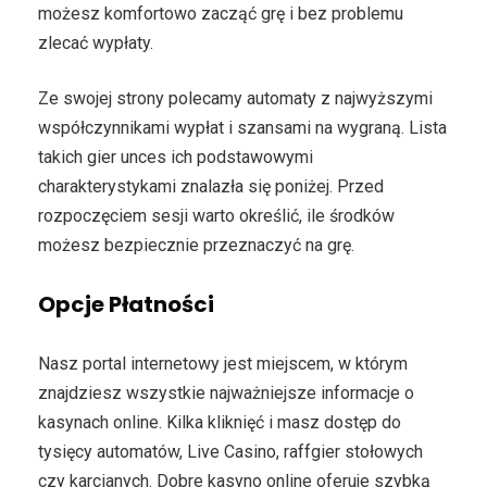
możesz komfortowo zacząć grę i bez problemu
zlecać wypłaty.
Ze swojej strony polecamy automaty z najwyższymi
współczynnikami wypłat i szansami na wygraną. Lista
takich gier unces ich podstawowymi
charakterystykami znalazła się poniżej. Przed
rozpoczęciem sesji warto określić, ile środków
możesz bezpiecznie przeznaczyć na grę.
Opcje Płatności
Nasz portal internetowy jest miejscem, w którym
znajdziesz wszystkie najważniejsze informacje o
kasynach online. Kilka kliknięć i masz dostęp do
tysięcy automatów, Live Casino, raffgier stołowych
czy karcianych. Dobre kasyno online oferuje szybką