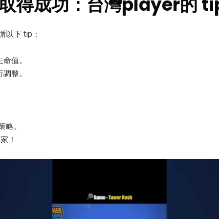
場中取得成功：台灣player的 ti
循以下 tip：
生命值。
行調整。
。
驗和策略。
專家！