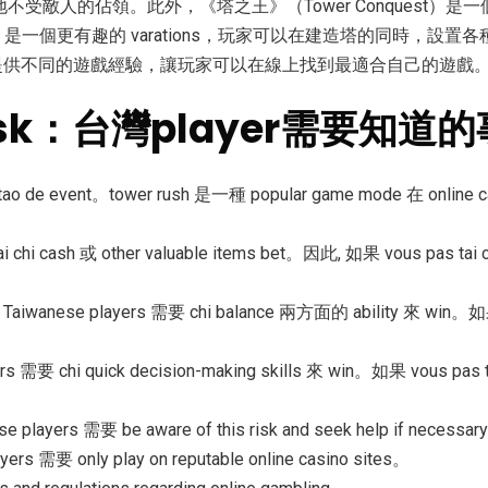
的佔領。此外，《塔之王》（Tower Conquest）是一個 Pv
）是一個更有趣的 varations，玩家可以在建造塔的同時，設置各種
ns 都可以提供不同的遊戲經驗，讓玩家可以在線上找到最適合自己的遊戲
 risk：台灣player需要知道
ao de event。tower rush 是一種 popular game mode 在 online ca
tai chi cash 或 other valuable items bet。因此, 如果 vous pas tai ch
所以 Taiwanese players 需要 chi balance 兩方面的 ability 來 win。如果 vo
ers 需要 chi quick decision-making skills 來 win。如果 vous pas tai
ese players 需要 be aware of this risk and seek help if necessa
layers 需要 only play on reputable online casino sites。