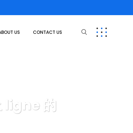
ABOUT US
CONTACT US
ligne 的