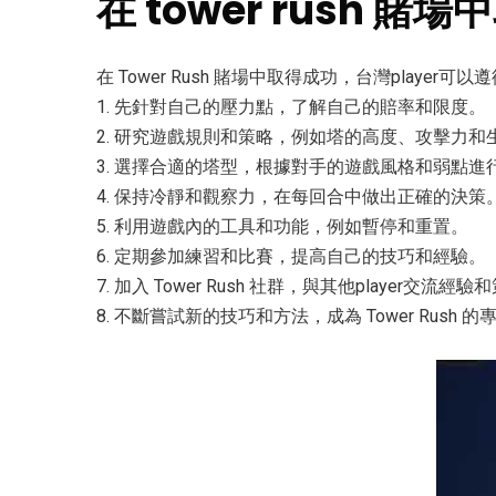
在 tower rush 賭
在 Tower Rush 賭場中取得成功，台灣player可以遵
1. 先針對自己的壓力點，了解自己的賠率和限度。
2. 研究遊戲規則和策略，例如塔的高度、攻擊力和
3. 選擇合適的塔型，根據對手的遊戲風格和弱點進
4. 保持冷靜和觀察力，在每回合中做出正確的決策
5. 利用遊戲內的工具和功能，例如暫停和重置。
6. 定期參加練習和比賽，提高自己的技巧和經驗。
7. 加入 Tower Rush 社群，與其他player交流經
8. 不斷嘗試新的技巧和方法，成為 Tower Rush 的