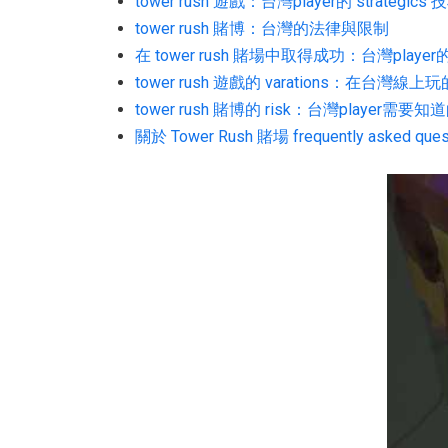
tower rush 遊戲：台灣player的 strategics 
tower rush 賭博：台灣的法律與限制
在 tower rush 賭場中取得成功：台灣player的 
tower rush 遊戲的 varations：在台灣線上玩
tower rush 賭博的 risk：台灣player需要知
關於 Tower Rush 賭場 frequently asked quest