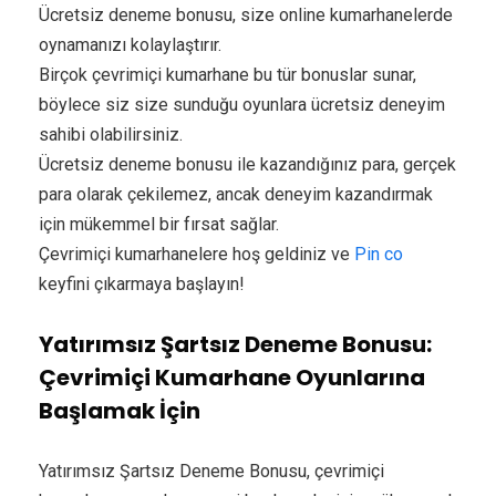
Ücretsiz deneme bonusu, size online kumarhanelerde
oynamanızı kolaylaştırır.
Birçok çevrimiçi kumarhane bu tür bonuslar sunar,
böylece siz size sunduğu oyunlara ücretsiz deneyim
sahibi olabilirsiniz.
Ücretsiz deneme bonusu ile kazandığınız para, gerçek
para olarak çekilemez, ancak deneyim kazandırmak
için mükemmel bir fırsat sağlar.
Çevrimiçi kumarhanelere hoş geldiniz ve
Pin co
keyfini çıkarmaya başlayın!
Yatırımsız Şartsız Deneme Bonusu:
Çevrimiçi Kumarhane Oyunlarına
Başlamak İçin
Yatırımsız Şartsız Deneme Bonusu, çevrimiçi