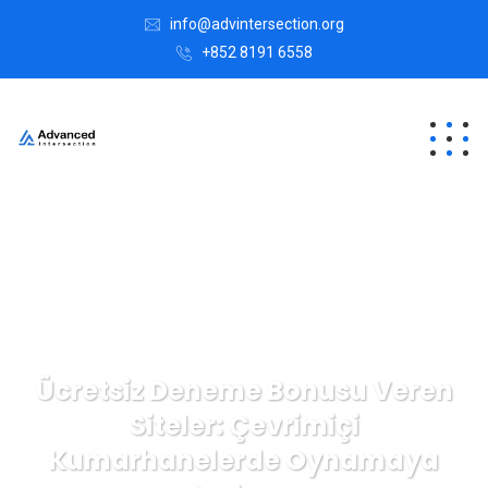
info@advintersection.org
+852 8191 6558
Ücretsiz Deneme Bonusu Veren
Siteler: Çevrimiçi
Kumarhanelerde Oynamaya