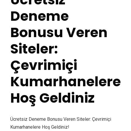
Deneme
Bonusu Veren
Siteler:
Çevrimiçi
Kumarhanelere
Hoş Geldiniz
Ücretsiz Deneme Bonusu Veren Siteler: Çevrimiçi
Kumarhanelere Hoş Geldiniz!