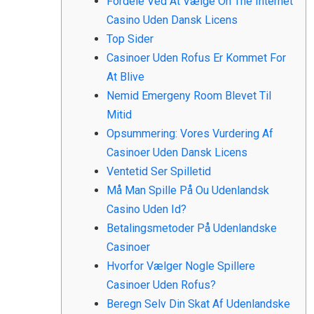
Fordele Ved At Vælge On The Internet
Casino Uden Dansk Licens
Top Sider
Casinoer Uden Rofus Er Kommet For
At Blive
Nemid Emergeny Room Blevet Til
Mitid
Opsummering: Vores Vurdering Af
Casinoer Uden Dansk Licens
Ventetid Ser Spilletid
Må Man Spille På Ou Udenlandsk
Casino Uden Id?
Betalingsmetoder På Udenlandske
Casinoer
Hvorfor Vælger Nogle Spillere
Casinoer Uden Rofus?
Beregn Selv Din Skat Af Udenlandske