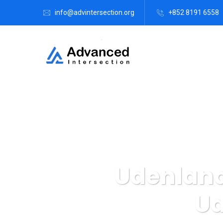
info@advintersection.org
+852 8191 6558
Udenland
Ud