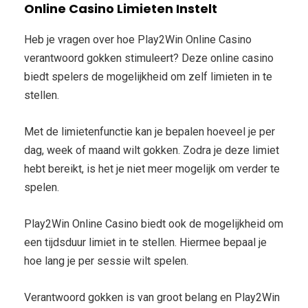
Online Casino Limieten Instelt
Heb je vragen over hoe Play2Win Online Casino
verantwoord gokken stimuleert? Deze online casino
biedt spelers de mogelijkheid om zelf limieten in te
stellen.
Met de limietenfunctie kan je bepalen hoeveel je per
dag, week of maand wilt gokken. Zodra je deze limiet
hebt bereikt, is het je niet meer mogelijk om verder te
spelen.
Play2Win Online Casino biedt ook de mogelijkheid om
een tijdsduur limiet in te stellen. Hiermee bepaal je
hoe lang je per sessie wilt spelen.
Verantwoord gokken is van groot belang en Play2Win