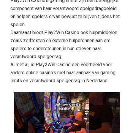
Play2Win Casino’s gaming limits zijn een belangrijke
component van haar verantwoord spelgedragbeleid
en helpen spelers ervan bewust te blijven tijdens het
spelen.
Daarnaast biedt Play2Win Casino ook hulpmiddelen
zoals zelftesten en externe hulpbronnen aan om
spelers te ondersteunen in hun streven naar
verantwoord spelgedrag.
Al met al, is Play2Win Casino een voorbeeld voor
andere online casino’s met haar aanpak van gaming
limits en verantwoord spelgedrag in Nederland.