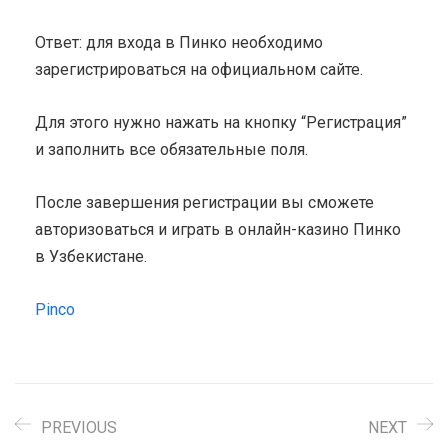
Ответ: для входа в Пинко необходимо
зарегистрироваться на официальном сайте.
Для этого нужно нажать на кнопку “Регистрация”
и заполнить все обязательные поля.
После завершения регистрации вы сможете
авторизоваться и играть в онлайн-казино Пинко
в Узбекистане.
Pinco
PREVIOUS
NEXT