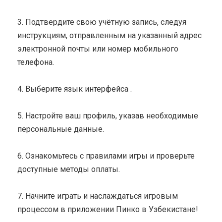
3. Подтвердите свою учётную запись, следуя
инструкциям, отправленным на указанный адрес
электронной почты или номер мобильного
телефона.
4. Выберите язык интерфейса .
5. Настройте ваш профиль, указав необходимые
персональные данные.
6. Ознакомьтесь с правилами игры и проверьте
доступные методы оплаты.
7. Начните играть и наслаждаться игровым
процессом в приложении Пинко в Узбекистане!