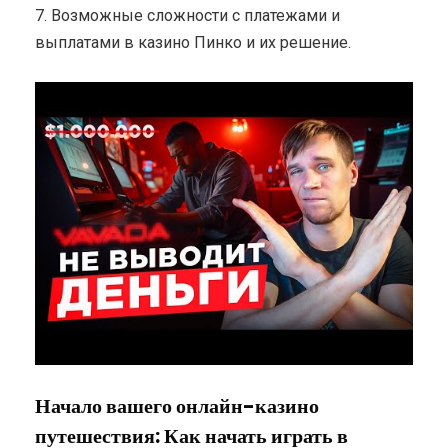
7. Возможные сложности с платежами и
выплатами в казино Пинко и их решение.
Начало вашего онлайн-казино
путешествия: Как начать играть в