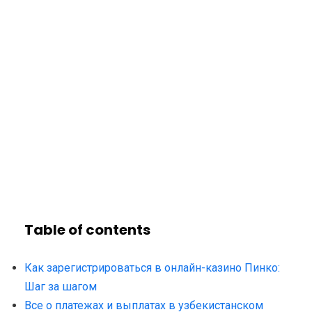
Table of contents
Как зарегистрироваться в онлайн-казино Пинко:
Шаг за шагом
Все о платежах и выплатах в узбекистанском