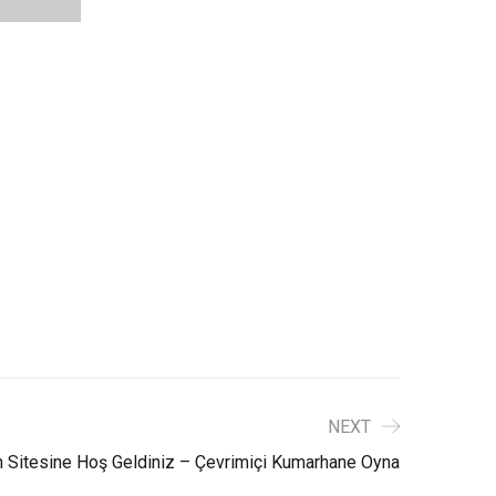
NEXT
n Sitesine Hoş Geldiniz – Çevrimiçi Kumarhane Oyna