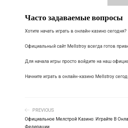
Часто задаваемые вопросы
Хотите начать играть в онлайн-казино сегодня?
Официальный сайт Mellstroy всегда готов прив
Для начала игры просто войдите на наш официа
Начните играть в онлайн-казино Mellstroy сег
PREVIOUS
Официальное Мелстрой Казино: Играйте В Онл
Федерации