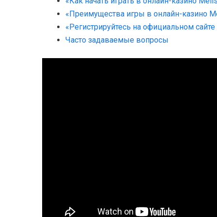
«Как начать играть в онлайн-казино Mells
«Преимущества игры в онлайн-казино Me
«Регистрируйтесь на официальном сайте 
Часто задаваемые вопросы