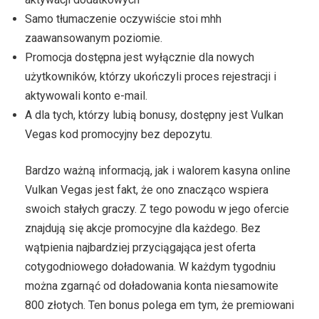
Samo tłumaczenie oczywiście stoi mhh
zaawansowanym poziomie.
Promocja dostępna jest wyłącznie dla nowych
użytkowników, którzy ukończyli proces rejestracji i
aktywowali konto e-mail.
A dla tych, którzy lubią bonusy, dostępny jest Vulkan
Vegas kod promocyjny bez depozytu.
Bardzo ważną informacją, jak i walorem kasyna online
Vulkan Vegas jest fakt, że ono znacząco wspiera
swoich stałych graczy. Z tego powodu w jego ofercie
znajdują się akcje promocyjne dla każdego. Bez
wątpienia najbardziej przyciągająca jest oferta
cotygodniowego doładowania. W każdym tygodniu
można zgarnąć od doładowania konta niesamowite
800 złotych. Ten bonus polega em tym, że premiowani