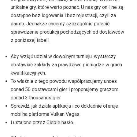
unikalne gry, które warto poznać. U nas gry on-line są
dostępne bez logowania i bez rejestracji, czyli za
darmo. Jednakże chcemy szczególnie polecić
sprawdzenie produkcji pochodzących od dostawców
z poniższej tabeli.
Aby wziąć udział w dowolnym turnieju, wystarczy
obstawiać zakłady za prawdziwe pieniądze w grach
kwalifikacyjnych.
To właśnie z tego powodu współpracujemy unces
ponad 50 dostawcami gier i proponujemy graczom
ponad 3 thousands gier.
Sprawdź, jak działa aplikacja i co dokładnie oferuje
mobilna platforma Vulkan Vegas.
i ustalone przez Ciebie hasło.