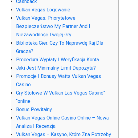
Cashback
Vulkan Vegas Logowanie
Vulkan Vegas: Priorytetowe
Bezpieczeństwo My Partner And I
Niezawodność Twojej Gry
Biblioteka Gier: Czy To Naprawdę Raj Dla
Gracza?
Procedura Wypłaty I Weryfikacja Konta
Jaki Jest Minimalny Limit Depozytu?
Promocje I Bonusy Watts Vulkan Vegas
Casino
Gry Stołowe W Vulkan Las Vegas Casino”
“online
Bonus Powitalny
Vulkan Vegas Online Casino Online – Nowa
Analiza I Recenzja
Vulkan Vegas – Kasyno, Które Zna Potrzeby