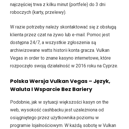
najczęściej trwa z kilku minut (portfele) do 3 dni
roboczych (karty, przelewy).
W razie potrzeby należy skontaktować się z obsługą
klienta przez czat na żywo lub e-mail. Pomoc jest
dostępna 24/7, a wszystkie zgłoszenia są
archiwizowane watts historii konta gracza. Vulkan
Vegas in order to znane kasyno internetowe, które
rozpoczęło swoją działalność w 2016 roku na Cyprze.
Polska Wersja Vulkan Vegas – Język,
Waluta I Wsparcie Bez Bariery
Podobnie, jak w sytuacji większości kasyn on the
web, wysokość cashbacku jest uzależniona od
osiągniętego przez użytkownika poziomu w
programie lojalnościowym. W każdą sobotę w Vulkan