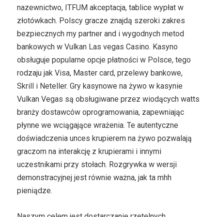
nazewnictwo, ITFUM akceptacja, tablice wypłat w
złotówkach. Polscy gracze znajdą szeroki zakres
bezpiecznych my partner and i wygodnych metod
bankowych w Vulkan Las vegas Casino. Kasyno
obsługuje popularne opcje płatności w Polsce, tego
rodzaju jak Visa, Master card, przelewy bankowe,
Skrill i Neteller. Gry kasynowe na żywo w kasynie
Vulkan Vegas są obsługiwane przez wiodących watts
branży dostawców oprogramowania, zapewniając
płynne we wciągające wrażenia. Te autentyczne
doświadczenia unces krupierem na żywo pozwalają
graczom na interakcję z krupierami i innymi
uczestnikami przy stołach. Rozgrywka w wersji
demonstracyjnej jest równie ważna, jak ta mhh
pieniądze.
Naszym celem jest dostarczanie rzetelnych,