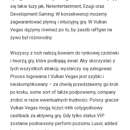
się takie tuzy jak, Netentertainment, Ezugi oraz
Development Gaming. W konsekwencji możemy
zagwarantować płynną i intuicyjną grę. W Vulkan
Vegas dążymy również po to, by zasób raffgier na
żywo był różnorodny.
Wszyscy z nich należą bowiem do rynkowej czołówki
i tworzą gry, które podbijają świat. Aby skorzystać z
tych wszystkich atrakcji, wystarczy się zalogować.
Proces logowania t Vulkan Vegas jest szybki i
nieskomplikowany – za chwilę przedstawimy go krok
po kroku, some sort of także podpowiemy, company
zrobić w razie ewentualnych trudności. Polscy gracze
Vulkan Vegas mogą liczyć mhh cotygodniowy
cashback za aktywną grę. Gdy tylko status VIP
zostanie podniesiony perform poziomu Luxor, added