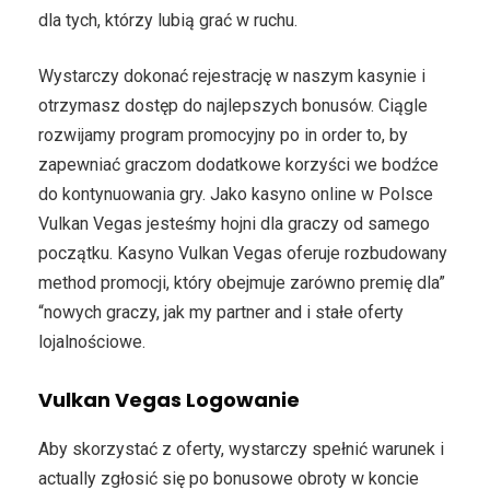
dla tych, którzy lubią grać w ruchu.
Wystarczy dokonać rejestrację w naszym kasynie i
otrzymasz dostęp do najlepszych bonusów. Ciągle
rozwijamy program promocyjny po in order to, by
zapewniać graczom dodatkowe korzyści we bodźce
do kontynuowania gry. Jako kasyno online w Polsce
Vulkan Vegas jesteśmy hojni dla graczy od samego
początku. Kasyno Vulkan Vegas oferuje rozbudowany
method promocji, który obejmuje zarówno premię dla”
“nowych graczy, jak my partner and i stałe oferty
lojalnościowe.
Vulkan Vegas Logowanie
Aby skorzystać z oferty, wystarczy spełnić warunek i
actually zgłosić się po bonusowe obroty w koncie