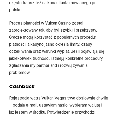
często trafisz też na konsultanta mówiącego po
polsku.
Proces płatności w Vulcan Casino został
zaprojektowany tak, aby był szybki i przejrzysty.
Gracze mogą korzystać z popularnych procedur
płatności, a kasyno jasno określa limity, czasy
oczekiwania oraz warunki wypłat. Jeśli pojawiają się
jakiekolwiek trudności, istnieją konkretne procedury
zgłaszania my partner and i rozwiązywania
problemów.
Cashback
Rejestracja watts Vulkan Vegas trwa dosłownie chwilę
– podaję e-mail, ustawiam hasło, wybieram walutę i
już jestem w środku. Potwierdzenie przychodzi