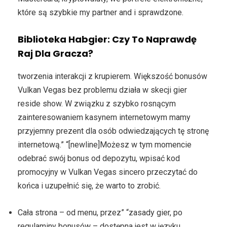
które są szybkie my partner and i sprawdzone.
Biblioteka Habgier: Czy To Naprawdę
Raj Dla Gracza?
tworzenia interakcji z krupierem. Większość bonusów
Vulkan Vegas bez problemu działa w skecji gier
reside show. W związku z szybko rosnącym
zainteresowaniem kasynem internetowym mamy
przyjemny prezent dla osób odwiedzających tę stronę
internetową.” “[newline]Możesz w tym momencie
odebrać swój bonus od depozytu, wpisać kod
promocyjny w Vulkan Vegas sincero przeczytać do
końca i uzupełnić się, że warto to zrobić.
Cała strona – od menu, przez” “zasady gier, po
regulaminy bonusów – dostępna jest w języku