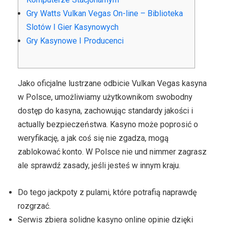
Gry Watts Vulkan Vegas On-line – Biblioteka
Slotów I Gier Kasynowych
Gry Kasynowe I Producenci
Jako oficjalne lustrzane odbicie Vulkan Vegas kasyna
w Polsce, umożliwiamy użytkownikom swobodny
dostęp do kasyna, zachowując standardy jakości i
actually bezpieczeństwa. Kasyno może poprosić o
weryfikację, a jak coś się nie zgadza, mogą
zablokować konto. W Polsce nie und nimmer zagrasz
ale sprawdź zasady, jeśli jesteś w innym kraju.
Do tego jackpoty z pulami, które potrafią naprawdę
rozgrzać.
Serwis zbiera solidne kasyno online opinie dzięki