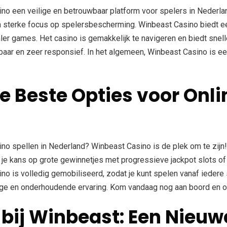
ino een veilige en betrouwbaar platform voor spelers in Nederlan
 sterke focus op spelersbescherming. Winbeast Casino biedt ee
aler games. Het casino is gemakkelijk te navigeren en biedt sne
baar en zeer responsief. In het algemeen, Winbeast Casino is 
 Beste Opties voor Onli
sino spellen in Nederland? Winbeast Casino is de plek om te zijn
nu je kans op grote gewinnetjes met progressieve jackpot slots of
sino is volledig gemobiliseerd, zodat je kunt spelen vanaf ieder
lige en onderhoudende ervaring. Kom vandaag nog aan boord en 
n bij Winbeast: Een Nieu