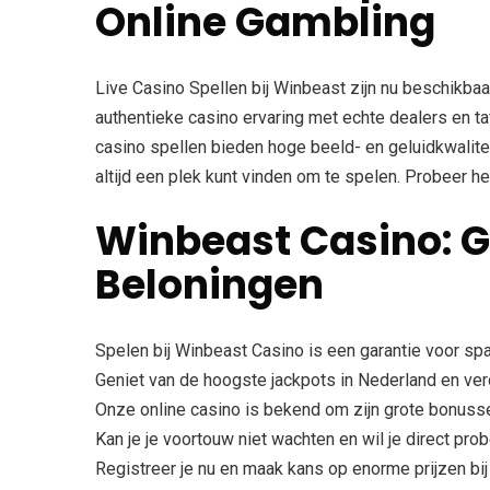
Online Gambling
Live Casino Spellen bij Winbeast zijn nu beschikb
authentieke casino ervaring met echte dealers en tafe
casino spellen bieden hoge beeld- en geluidkwalitei
altijd een plek kunt vinden om te spelen. Probeer h
Winbeast Casino: G
Beloningen
Spelen bij Winbeast Casino is een garantie voor s
Geniet van de hoogste jackpots in Nederland en ve
Onze online casino is bekend om zijn grote bonuss
Kan je je voortouw niet wachten en wil je direct pr
Registreer je nu en maak kans op enorme prijzen bi