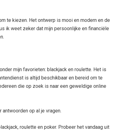
n om te kiezen. Het ontwerp is mooi en modern en de
us ik weet zeker dat mijn persoonlijke en financiële
n.
der mijn favorieten: blackjack en roulette. Het is
tendienst is altijd beschikbaar en bereid om te
iedereen die op zoek is naar een geweldige online
 antwoorden op al je vragen.
ackjack, roulette en poker. Probeer het vandaag uit