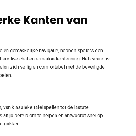
terke Kanten van
te en gemakkelijke navigatie, hebben spelers een
are live chat en e-mailondersteuning. Het casino is
oelen zich veilig en comfortabel met de beveiligde
pelen.
 van klassieke tafelspellen tot de laatste
s altijd bereid om te helpen en antwoordt snel op
te gokken.