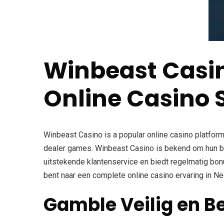
Winbeast Casin
Online Casino 
Winbeast Casino is a popular online casino platform 
dealer games. Winbeast Casino is bekend om hun bet
uitstekende klantenservice en biedt regelmatig bon
bent naar een complete online casino ervaring in N
Gamble Veilig en B