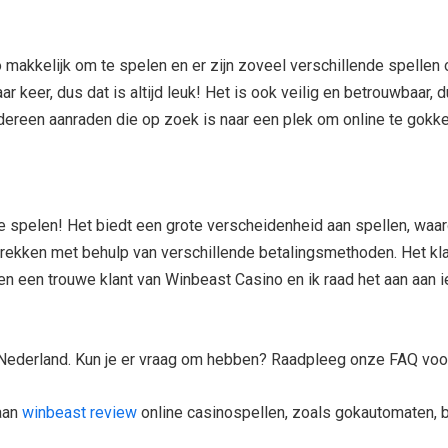
o makkelijk om te spelen en er zijn zoveel verschillende spelle
 keer, dus dat is altijd leuk! Het is ook veilig en betrouwbaar, d
edereen aanraden die op zoek is naar een plek om online te gokke
spelen! Het biedt een grote verscheidenheid aan spellen, waaron
trekken met behulp van verschillende betalingsmethoden. Het klan
ben een trouwe klant van Winbeast Casino en ik raad het aan aan 
 Nederland. Kun je er vraag om hebben? Raadpleeg onze FAQ voor
aan
winbeast review
online casinospellen, zoals gokautomaten, bl