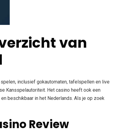
verzicht van
d
 spelen, inclusief gokautomaten, tafelspellen en live
e Kansspelautoriteit. Het casino heeft ook een
 en beschikbaar in het Nederlands. Als je op zoek
asino Review