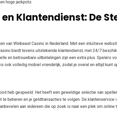
 en hoge jackpots.
 en Klantendienst: De S
nten van Winbeast Casino in Nederland. Met een intuïtieve websi
sino biedt tevens uitstekende klantendienst, met 24/7 beschikb
elle en betrouwbare uitbetalingen zijn een extra plus. Spelers v
ook volledig mobiel vriendelijk, zodat je overal en altijd kunt s
ooit heb gespeeld. Het heeft een geweldige selectie van spellen,
t te beheren en je geldtransacties te volgen. De klantenservice i
aanbevelen aan iedereen die op zoek is naar een plek om online 