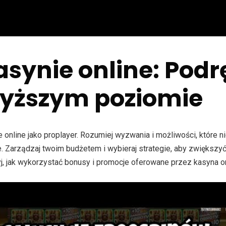
synie online: Podr
wyższym poziomie
nline jako proplayer. Rozumiej wyzwania i możliwości, które ni
. Zarządzaj twoim budżetem i wybieraj strategie, aby zwiększyć
ryj, jak wykorzystać bonusy i promocje oferowane przez kasyna on