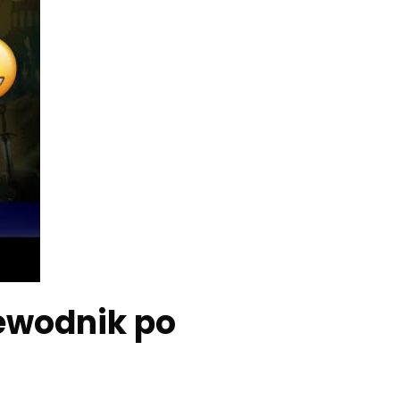
zewodnik po