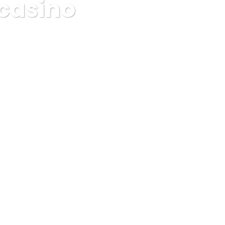
casino
– Twojemu przewodnikowi po grach casino