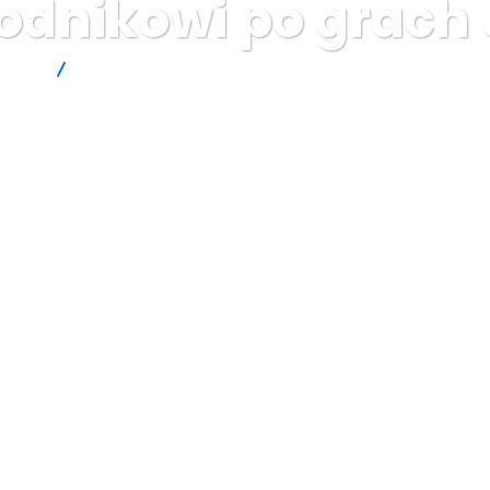
odnikowi po grach 
rized
Zagraj w kasynie online jako ekspert dzięki CasinoWino 