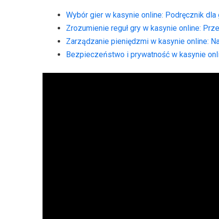
Wybór gier w kasynie online: Podręcznik dl
Zrozumienie reguł gry w kasynie online: Prz
Zarządzanie pieniędzmi w kasynie online: Na
Bezpieczeństwo i prywatność w kasynie onl