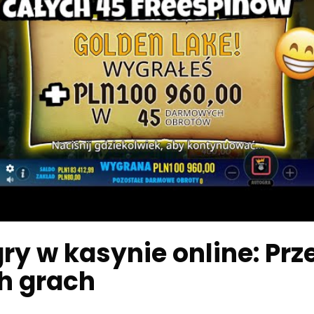
ry w kasynie online: Pr
h grach