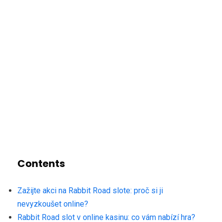
Contents
Zažijte akci na Rabbit Road slote: proč si ji
nevyzkoušet online?
Rabbit Road slot v online kasinu: co vám nabízí hra?