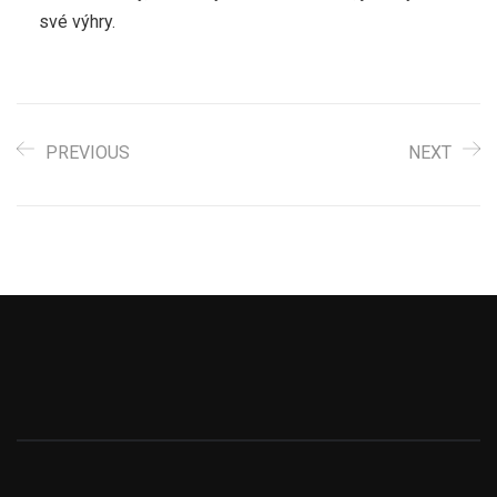
své výhry.
PREVIOUS
NEXT