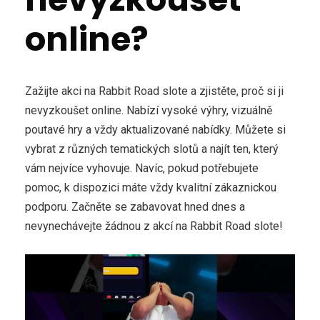
online?
Zažijte akci na Rabbit Road slote a zjistěte, proč si ji
nevyzkoušet online. Nabízí vysoké výhry, vizuálně
poutavé hry a vždy aktualizované nabídky. Můžete si
vybrat z různých tematických slotů a najít ten, který
vám nejvíce vyhovuje. Navíc, pokud potřebujete
pomoc, k dispozici máte vždy kvalitní zákaznickou
podporu. Začněte se zabavovat hned dnes a
nevynechávejte žádnou z akcí na Rabbit Road slote!