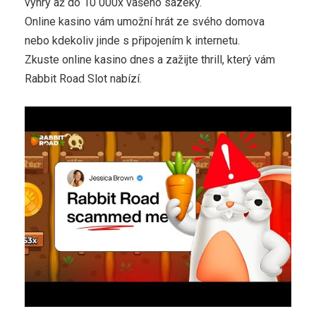
výhry až do 10 000x vašeho sázeky.
Online kasino vám umožní hrát ze svého domova
nebo kdekoliv jinde s připojením k internetu.
Zkuste online kasino dnes a zažijte thrill, který vám
Rabbit Road Slot nabízí.