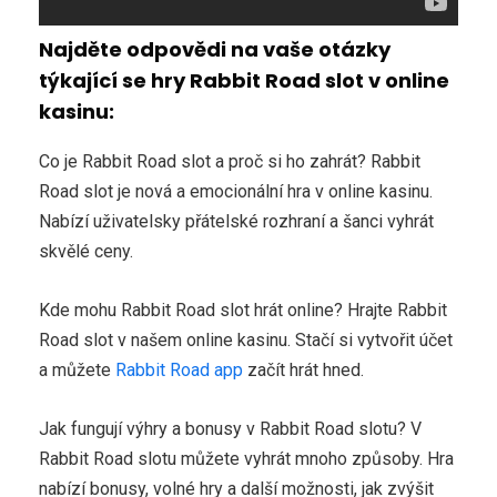
Najděte odpovědi na vaše otázky
týkající se hry Rabbit Road slot v online
kasinu:
Co je Rabbit Road slot a proč si ho zahrát? Rabbit
Road slot je nová a emocionální hra v online kasinu.
Nabízí uživatelsky přátelské rozhraní a šanci vyhrát
skvělé ceny.
Kde mohu Rabbit Road slot hrát online? Hrajte Rabbit
Road slot v našem online kasinu. Stačí si vytvořit účet
a můžete
Rabbit Road app
začít hrát hned.
Jak fungují výhry a bonusy v Rabbit Road slotu? V
Rabbit Road slotu můžete vyhrát mnoho způsoby. Hra
nabízí bonusy, volné hry a další možnosti, jak zvýšit