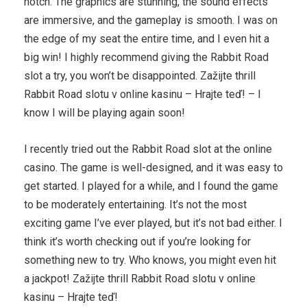
notch. The graphics are stunning, the sound effects
are immersive, and the gameplay is smooth. I was on
the edge of my seat the entire time, and I even hit a
big win! I highly recommend giving the Rabbit Road
slot a try, you won’t be disappointed. Zažijte thrill
Rabbit Road slotu v online kasinu – Hrajte teď! – I
know I will be playing again soon!
I recently tried out the Rabbit Road slot at the online
casino. The game is well-designed, and it was easy to
get started. I played for a while, and I found the game
to be moderately entertaining. It’s not the most
exciting game I’ve ever played, but it’s not bad either. I
think it’s worth checking out if you’re looking for
something new to try. Who knows, you might even hit
a jackpot! Zažijte thrill Rabbit Road slotu v online
kasinu – Hrajte teď!