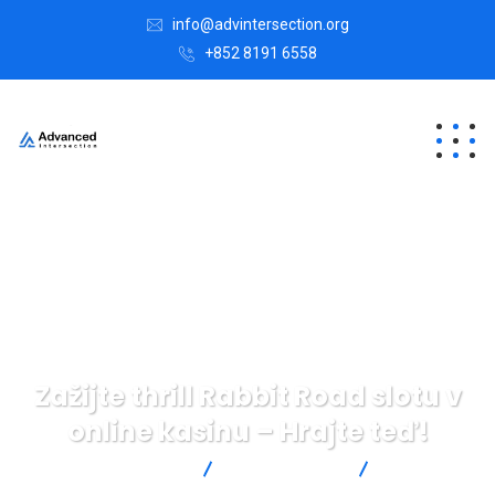
info@advintersection.org
+852 8191 6558
Zažijte thrill Rabbit Road slotu v
online kasinu – Hrajte teď!
Advanced Intersection
Uncategorized
Zažijte thrill
Rabbit Road slotu v online kasinu – Hrajte teď!