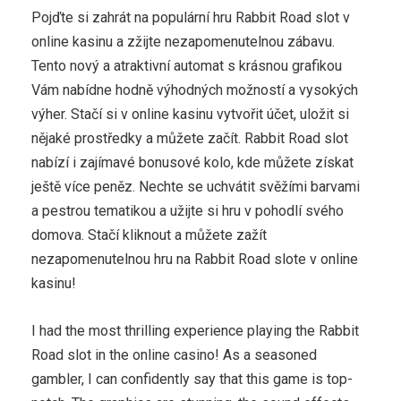
Pojďte si zahrát na populární hru Rabbit Road slot v
online kasinu a zžijte nezapomenutelnou zábavu.
Tento nový a atraktivní automat s krásnou grafikou
Vám nabídne hodně výhodných možností a vysokých
výher. Stačí si v online kasinu vytvořit účet, uložit si
nějaké prostředky a můžete začít. Rabbit Road slot
nabízí i zajímavé bonusové kolo, kde můžete získat
ještě více peněz. Nechte se uchvátit svěžími barvami
a pestrou tematikou a užijte si hru v pohodlí svého
domova. Stačí kliknout a můžete zažít
nezapomenutelnou hru na Rabbit Road slote v online
kasinu!
I had the most thrilling experience playing the Rabbit
Road slot in the online casino! As a seasoned
gambler, I can confidently say that this game is top-