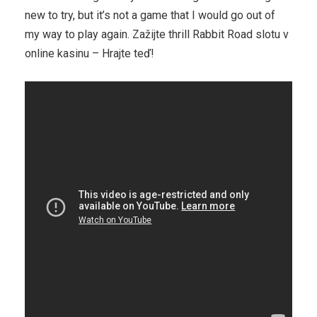
new to try, but it’s not a game that I would go out of
my way to play again. Zažijte thrill Rabbit Road slotu v
online kasinu – Hrajte teď!