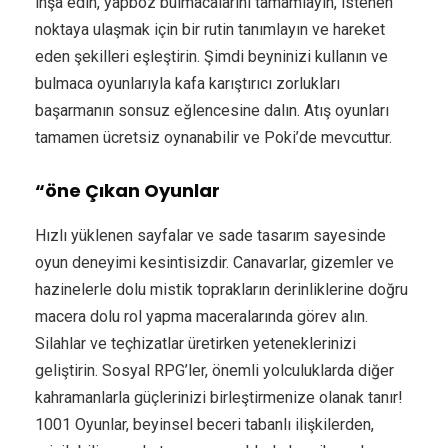
inşa edin, yapboz bulmacalarını tamamlayın, istenen
noktaya ulaşmak için bir rutin tanımlayın ve hareket
eden şekilleri eşleştirin. Şimdi beyninizi kullanın ve
bulmaca oyunlarıyla kafa karıştırıcı zorlukları
başarmanın sonsuz eğlencesine dalın. Atış oyunları
tamamen ücretsiz oynanabilir ve Poki’de mevcuttur.
“öne Çıkan Oyunlar
Hızlı yüklenen sayfalar ve sade tasarım sayesinde
oyun deneyimi kesintisizdir. Canavarlar, gizemler ve
hazinelerle dolu mistik toprakların derinliklerine doğru
macera dolu rol yapma maceralarında görev alın.
Silahlar ve teçhizatlar üretirken yeteneklerinizi
geliştirin. Sosyal RPG’ler, önemli yolculuklarda diğer
kahramanlarla güçlerinizi birleştirmenize olanak tanır!
1001 Oyunlar, beyinsel beceri tabanlı ilişkilerden,