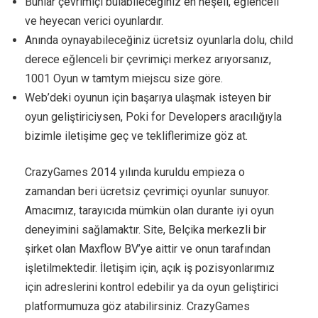
Bunlar çevrimiçi bulabileceğiniz en neşeli, eğlenceli
ve heyecan verici oyunlardır.
Anında oynayabileceğiniz ücretsiz oyunlarla dolu, child
derece eğlenceli bir çevrimiçi merkez arıyorsanız,
1001 Oyun w tamtym miejscu size göre.
Web’deki oyunun için başarıya ulaşmak isteyen bir
oyun geliştiriciysen, Poki for Developers aracılığıyla
bizimle iletişime geç ve tekliflerimize göz at.
CrazyGames 2014 yılında kuruldu empieza o
zamandan beri ücretsiz çevrimiçi oyunlar sunuyor.
Amacımız, tarayıcıda mümkün olan durante iyi oyun
deneyimini sağlamaktır. Site, Belçika merkezli bir
şirket olan Maxflow BV’ye aittir ve onun tarafından
işletilmektedir. İletişim için, açık iş pozisyonlarımız
için adreslerini kontrol edebilir ya da oyun geliştirici
platformumuza göz atabilirsiniz. CrazyGames