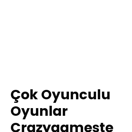
Çok Oyunculu
Oyunlar ️
Crazygameste