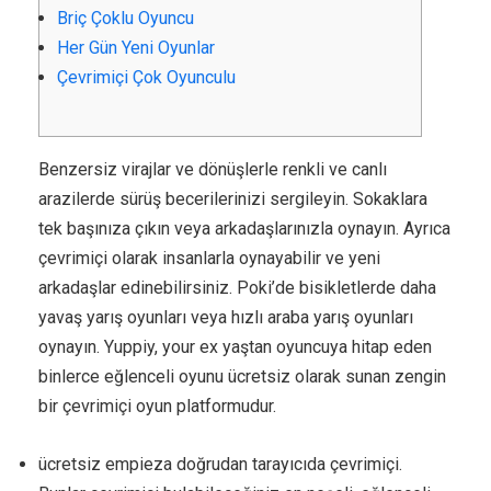
Briç Çoklu Oyuncu
Her Gün Yeni Oyunlar
Çevrimiçi Çok Oyunculu
Benzersiz virajlar ve dönüşlerle renkli ve canlı
arazilerde sürüş becerilerinizi sergileyin. Sokaklara
tek başınıza çıkın veya arkadaşlarınızla oynayın. Ayrıca
çevrimiçi olarak insanlarla oynayabilir ve yeni
arkadaşlar edinebilirsiniz. Poki’de bisikletlerde daha
yavaş yarış oyunları veya hızlı araba yarış oyunları
oynayın. Yuppiy, your ex yaştan oyuncuya hitap eden
binlerce eğlenceli oyunu ücretsiz olarak sunan zengin
bir çevrimiçi oyun platformudur.
ücretsiz empieza doğrudan tarayıcıda çevrimiçi.