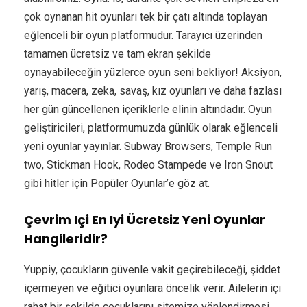
çok oynanan hit oyunları tek bir çatı altında toplayan
eğlenceli bir oyun platformudur. Tarayıcı üzerinden
tamamen ücretsiz ve tam ekran şekilde
oynayabileceğin yüzlerce oyun seni bekliyor! Aksiyon,
yarış, macera, zeka, savaş, kız oyunları ve daha fazlası
her gün güncellenen içeriklerle elinin altındadır. Oyun
geliştiricileri, platformumuzda günlük olarak eğlenceli
yeni oyunlar yayınlar. Subway Browsers, Temple Run
two, Stickman Hook, Rodeo Stampede ve Iron Snout
gibi hitler için Popüler Oyunlar’e göz at.
Çevrim Içi En Iyi Ücretsiz Yeni Oyunlar
Hangileridir?
Yuppiy, çocukların güvenle vakit geçirebileceği, şiddet
içermeyen ve eğitici oyunlara öncelik verir. Ailelerin içi
rahat bir şekilde çocuklarını sitemize yönlendirmesi