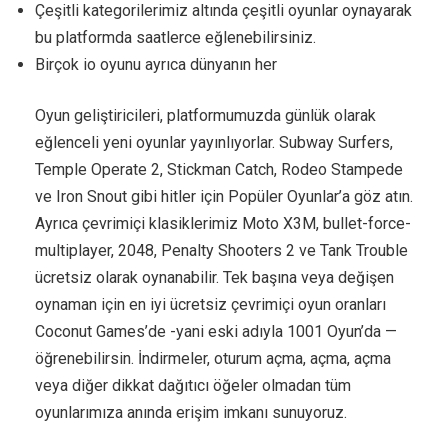
Çeşitli kategorilerimiz altında çeşitli oyunlar oynayarak
bu platformda saatlerce eğlenebilirsiniz.
Birçok io oyunu ayrıca dünyanın her
Oyun geliştiricileri, platformumuzda günlük olarak
eğlenceli yeni oyunlar yayınlıyorlar. Subway Surfers,
Temple Operate 2, Stickman Catch, Rodeo Stampede
ve Iron Snout gibi hitler için Popüler Oyunlar’a göz atın.
Ayrıca çevrimiçi klasiklerimiz Moto X3M, bullet-force-
multiplayer, 2048, Penalty Shooters 2 ve Tank Trouble
ücretsiz olarak oynanabilir. Tek başına veya değişen
oynaman için en iyi ücretsiz çevrimiçi oyun oranları
Coconut Games’de -yani eski adıyla 1001 Oyun’da —
öğrenebilirsin. İndirmeler, oturum açma, açma, açma
veya diğer dikkat dağıtıcı öğeler olmadan tüm
oyunlarımıza anında erişim imkanı sunuyoruz.