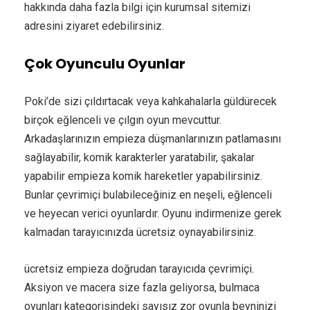
hakkında daha fazla bilgi için kurumsal sitemizi
adresini ziyaret edebilirsiniz.
Çok Oyunculu Oyunlar
Poki’de sizi çıldırtacak veya kahkahalarla güldürecek
birçok eğlenceli ve çılgın oyun mevcuttur.
Arkadaşlarınızın empieza düşmanlarınızın patlamasını
sağlayabilir, komik karakterler yaratabilir, şakalar
yapabilir empieza komik hareketler yapabilirsiniz.
Bunlar çevrimiçi bulabileceğiniz en neşeli, eğlenceli
ve heyecan verici oyunlardır. Oyunu indirmenize gerek
kalmadan tarayıcınızda ücretsiz oynayabilirsiniz.
ücretsiz empieza doğrudan tarayıcıda çevrimiçi.
Aksiyon ve macera size fazla geliyorsa, bulmaca
oyunları kategorisindeki sayısız zor oyunla beyninizi