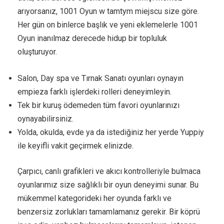
arıyorsanız, 1001 Oyun w tamtym miejscu size göre.
Her gün on binlerce başlık ve yeni eklemelerle 1001
Oyun inanılmaz derecede hidup bir topluluk
oluşturuyor.
Salon, Day spa ve Tırnak Sanatı oyunları oynayın
empieza farklı işlerdeki rolleri deneyimleyin.
Tek bir kuruş ödemeden tüm favori oyunlarınızı
oynayabilirsiniz.
Yolda, okulda, evde ya da istediğiniz her yerde Yuppiy
ile keyifli vakit geçirmek elinizde.
Çarpıcı, canlı grafikleri ve akıcı kontrolleriyle bulmaca
oyunlarımız size sağlıklı bir oyun deneyimi sunar. Bu
mükemmel kategorideki her oyunda farklı ve
benzersiz zorlukları tamamlamanız gerekir. Bir köprü