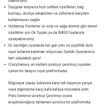
olabilirsiniz.
Duygular empieza hızlı sohbet özellikleri, bağ
kurmayı, dostça rekabetleri ve zaferlerin karşılıklı
kutlanmasını sağlar.
Hızlanma, frenleme ve sola ve sağa dönme gibi temel
özellikler için Ok Tuşları ya da WASD tuşlarıyla
oynayabilirsiniz.
En sevdiğin oyunlarda her gün yeni ve çeşitlilik dolu
oyun turlarına katılmak istiyorsan, Günlük Oyunlarımız
tam saludable göre!
CrazyGames, en kaliteli ücretsiz çevrimiçi oyunları
içeren bir tarayıcı oyun platformudur.
Bilgisayar yapay zekasına karşı tek başınıza yarışın
veya diğerlerine karşı kafa kafaya mücadele edin.
Poki, binlerce ücretsiz Çevrimiçi oyuna
erişebileceğiniz tamamen ücretsiz bir platformdur.