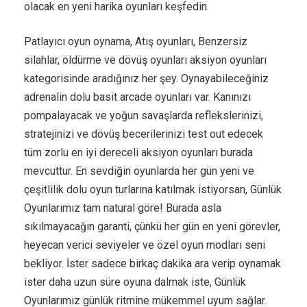
olacak en yeni harika oyunları keşfedin.
Patlayıcı oyun oynama, Atış oyunları, Benzersiz
silahlar, öldürme ve dövüş oyunları aksiyon oyunları
kategorisinde aradığınız her şey. Oynayabileceğiniz
adrenalin dolu basit arcade oyunları var. Kanınızı
pompalayacak ve yoğun savaşlarda reflekslerinizi,
stratejinizi ve dövüş becerilerinizi test out edecek
tüm zorlu en iyi dereceli aksiyon oyunları burada
mevcuttur. En sevdiğin oyunlarda her gün yeni ve
çeşitlilik dolu oyun turlarına katılmak istiyorsan, Günlük
Oyunlarımız tam natural göre! Burada asla
sıkılmayacağın garanti, çünkü her gün en yeni görevler,
heyecan verici seviyeler ve özel oyun modları seni
bekliyor. İster sadece birkaç dakika ara verip oynamak
ister daha uzun süre oyuna dalmak iste, Günlük
Oyunlarımız günlük ritmine mükemmel uyum sağlar.