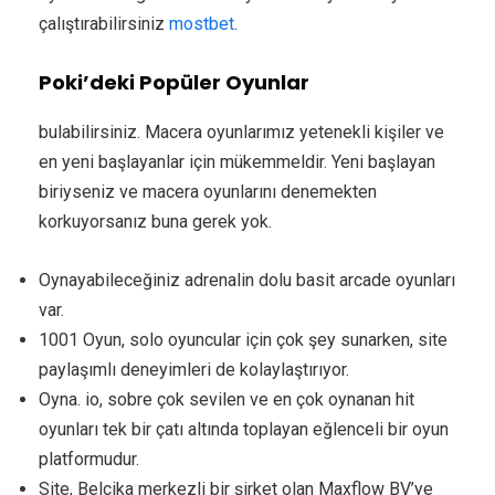
çalıştırabilirsiniz
mostbet
.
Poki’deki Popüler Oyunlar
bulabilirsiniz. Macera oyunlarımız yetenekli kişiler ve
en yeni başlayanlar için mükemmeldir. Yeni başlayan
biriyseniz ve macera oyunlarını denemekten
korkuyorsanız buna gerek yok.
Oynayabileceğiniz adrenalin dolu basit arcade oyunları
var.
1001 Oyun, solo oyuncular için çok şey sunarken, site
paylaşımlı deneyimleri de kolaylaştırıyor.
Oyna. io, sobre çok sevilen ve en çok oynanan hit
oyunları tek bir çatı altında toplayan eğlenceli bir oyun
platformudur.
Site, Belçika merkezli bir şirket olan Maxflow BV’ye