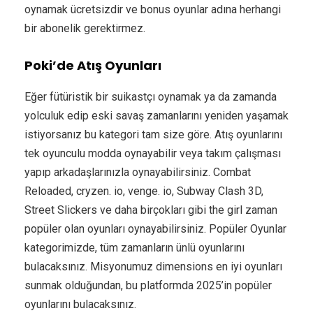
oynamak ücretsizdir ve bonus oyunlar adına herhangi
bir abonelik gerektirmez.
Poki’de Atış Oyunları
Eğer fütüristik bir suikastçı oynamak ya da zamanda
yolculuk edip eski savaş zamanlarını yeniden yaşamak
istiyorsanız bu kategori tam size göre. Atış oyunlarını
tek oyunculu modda oynayabilir veya takım çalışması
yapıp arkadaşlarınızla oynayabilirsiniz. Combat
Reloaded, cryzen. io, venge. io, Subway Clash 3D,
Street Slickers ve daha birçokları gibi the girl zaman
popüler olan oyunları oynayabilirsiniz. Popüler Oyunlar
kategorimizde, tüm zamanların ünlü oyunlarını
bulacaksınız. Misyonumuz dimensions en iyi oyunları
sunmak olduğundan, bu platformda 2025’in popüler
oyunlarını bulacaksınız.