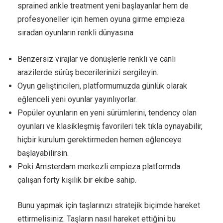
sprained ankle treatment yeni başlayanlar hem de
profesyoneller için hemen oyuna girme empieza
sıradan oyunların renkli dünyasına
Benzersiz virajlar ve dönüşlerle renkli ve canlı
arazilerde sürüş becerilerinizi sergileyin.
Oyun geliştiricileri, platformumuzda günlük olarak
eğlenceli yeni oyunlar yayınlıyorlar.
Popüler oyunların en yeni sürümlerini, tendency olan
oyunları ve klasikleşmiş favorileri tek tıkla oynayabilir,
hiçbir kurulum gerektirmeden hemen eğlenceye
başlayabilirsin.
Poki Amsterdam merkezli empieza platformda
çalışan forty kişilik bir ekibe sahip.
Bunu yapmak için taşlarınızı stratejik biçimde hareket
ettirmelisiniz. Taşların nasıl hareket ettiğini bu