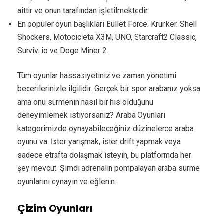
aittir ve onun tarafından işletilmektedir.
En popüler oyun başlıkları Bullet Force, Krunker, Shell
Shockers, Motocicleta X3M, UNO, Starcraft2 Classic,
Surviv. io ve Doge Miner 2.
Tüm oyunlar hassasiyetiniz ve zaman yönetimi
becerilerinizle ilgilidir. Gerçek bir spor arabanız yoksa
ama onu sürmenin nasıl bir his olduğunu
deneyimlemek istiyorsanız? Araba Oyunları
kategorimizde oynayabileceğiniz düzinelerce araba
oyunu va. İster yarışmak, ister drift yapmak veya
sadece etrafta dolaşmak isteyin, bu platformda her
şey mevcut. Şimdi adrenalin pompalayan araba sürme
oyunlarını oynayın ve eğlenin.
Çizim Oyunları