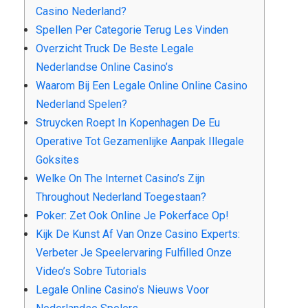
Casino Nederland?
Spellen Per Categorie Terug Les Vinden
Overzicht Truck De Beste Legale
Nederlandse Online Casino’s
Waarom Bij Een Legale Online Online Casino
Nederland Spelen?
Struycken Roept In Kopenhagen De Eu
Operative Tot Gezamenlijke Aanpak Illegale
Goksites
Welke On The Internet Casino’s Zijn
Throughout Nederland Toegestaan?
Poker: Zet Ook Online Je Pokerface Op!
Kijk De Kunst Af Van Onze Casino Experts:
Verbeter Je Speelervaring Fulfilled Onze
Video’s Sobre Tutorials
Legale Online Casino’s Nieuws Voor