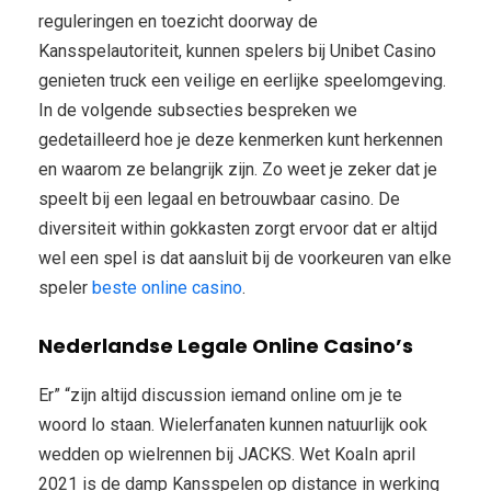
reguleringen en toezicht doorway de
Kansspelautoriteit, kunnen spelers bij Unibet Casino
genieten truck een veilige en eerlijke speelomgeving.
In de volgende subsecties bespreken we
gedetailleerd hoe je deze kenmerken kunt herkennen
en waarom ze belangrijk zijn. Zo weet je zeker dat je
speelt bij een legaal en betrouwbaar casino. De
diversiteit within gokkasten zorgt ervoor dat er altijd
wel een spel is dat aansluit bij de voorkeuren van elke
speler
beste online casino
.
Nederlandse Legale Online Casino’s
Er” “zijn altijd discussion iemand online om je te
woord lo staan. Wielerfanaten kunnen natuurlijk ook
wedden op wielrennen bij JACKS. Wet KoaIn april
2021 is de damp Kansspelen op distance in werking