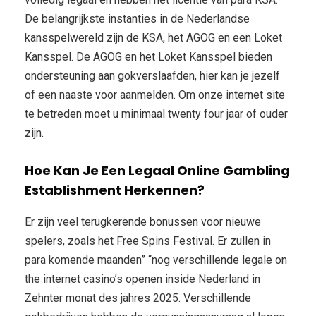
De belangrijkste instanties in de Nederlandse
kansspelwereld zijn de KSA, het AGOG en een Loket
Kansspel. De AGOG en het Loket Kansspel bieden
ondersteuning aan gokverslaafden, hier kan je jezelf
of een naaste voor aanmelden. Om onze internet site
te betreden moet u minimaal twenty four jaar of ouder
zijn.
Hoe Kan Je Een Legaal Online Gambling
Establishment Herkennen?
Er zijn veel terugkerende bonussen voor nieuwe
spelers, zoals het Free Spins Festival. Er zullen in
para komende maanden” “nog verschillende legale on
the internet casino’s openen inside Nederland in
Zehnter monat des jahres 2025. Verschillende