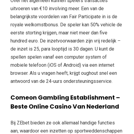
Over het algemeen kunnen spelers transacties
uitvoeren van €10 involving meer. Een van de
belangrijkste voordelen van Fair Participate in is de
royale welkomstbonus. De speler kan 50% vehicle de
eerste storting krijgen, maar niet meer dan five
hundred euro. De inzetvoorwaarden zijn vrij redelijk –
de inzet is 25, para looptijd is 30 dagen. U kunt de
spellen spelen vanaf een computer system of
mobiele telefoon (iOS of Android) via een internet
browser. Als u vragen heeft, krijgt oughout snel een
antwoord van de 24-uurs ondersteuningsservice.
Comeon Gambling Establishment –
Beste Online Casino Van Nederland
Bij ZEbet bieden ze ook allemaal handige functies
aan, waardoor een inzetten op sportweddenschappen