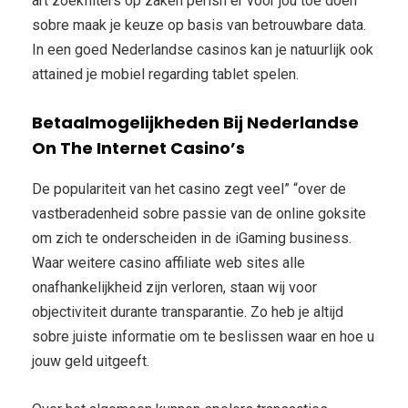
art zoekfilters op zaken perish er voor jou toe doen
sobre maak je keuze op basis van betrouwbare data.
In een goed Nederlandse casinos kan je natuurlijk ook
attained je mobiel regarding tablet spelen.
Betaalmogelijkheden Bij Nederlandse
On The Internet Casino’s
De populariteit van het casino zegt veel” “over de
vastberadenheid sobre passie van de online goksite
om zich te onderscheiden in de iGaming business.
Waar weitere casino affiliate web sites alle
onafhankelijkheid zijn verloren, staan wij voor
objectiviteit durante transparantie. Zo heb je altijd
sobre juiste informatie om te beslissen waar en hoe u
jouw geld uitgeeft.