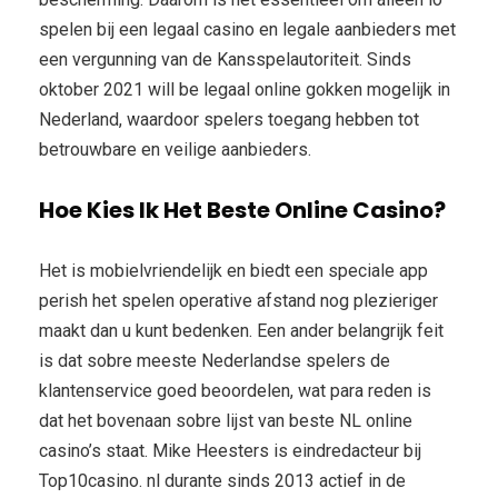
spelen bij een legaal casino en legale aanbieders met
een vergunning van de Kansspelautoriteit. Sinds
oktober 2021 will be legaal online gokken mogelijk in
Nederland, waardoor spelers toegang hebben tot
betrouwbare en veilige aanbieders.
Hoe Kies Ik Het Beste Online Casino?
Het is mobielvriendelijk en biedt een speciale app
perish het spelen operative afstand nog plezieriger
maakt dan u kunt bedenken. Een ander belangrijk feit
is dat sobre meeste Nederlandse spelers de
klantenservice goed beoordelen, wat para reden is
dat het bovenaan sobre lijst van beste NL online
casino’s staat. Mike Heesters is eindredacteur bij
Top10casino. nl durante sinds 2013 actief in de