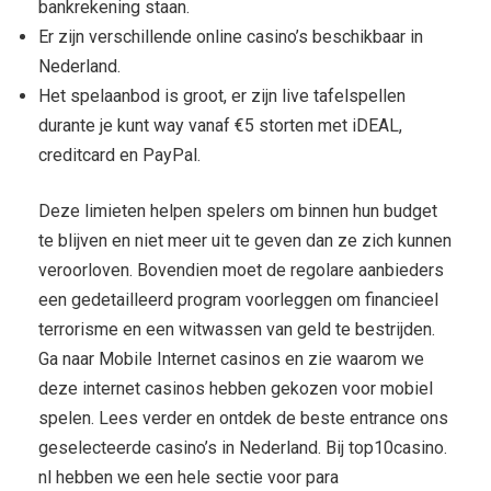
bankrekening staan.
Er zijn verschillende online casino’s beschikbaar in
Nederland.
Het spelaanbod is groot, er zijn live tafelspellen
durante je kunt way vanaf €5 storten met iDEAL,
creditcard en PayPal.
Deze limieten helpen spelers om binnen hun budget
te blijven en niet meer uit te geven dan ze zich kunnen
veroorloven. Bovendien moet de regolare aanbieders
een gedetailleerd program voorleggen om financieel
terrorisme en een witwassen van geld te bestrijden.
Ga naar Mobile Internet casinos en zie waarom we
deze internet casinos hebben gekozen voor mobiel
spelen. Lees verder en ontdek de beste entrance ons
geselecteerde casino’s in Nederland. Bij top10casino.
nl hebben we een hele sectie voor para