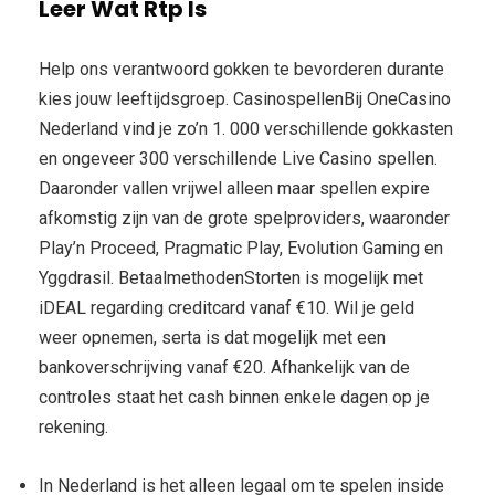
Leer Wat Rtp Is
Help ons verantwoord gokken te bevorderen durante
kies jouw leeftijdsgroep. CasinospellenBij OneCasino
Nederland vind je zo’n 1. 000 verschillende gokkasten
en ongeveer 300 verschillende Live Casino spellen.
Daaronder vallen vrijwel alleen maar spellen expire
afkomstig zijn van de grote spelproviders, waaronder
Play’n Proceed, Pragmatic Play, Evolution Gaming en
Yggdrasil. BetaalmethodenStorten is mogelijk met
iDEAL regarding creditcard vanaf €10. Wil je geld
weer opnemen, serta is dat mogelijk met een
bankoverschrijving vanaf €20. Afhankelijk van de
controles staat het cash binnen enkele dagen op je
rekening.
In Nederland is het alleen legaal om te spelen inside