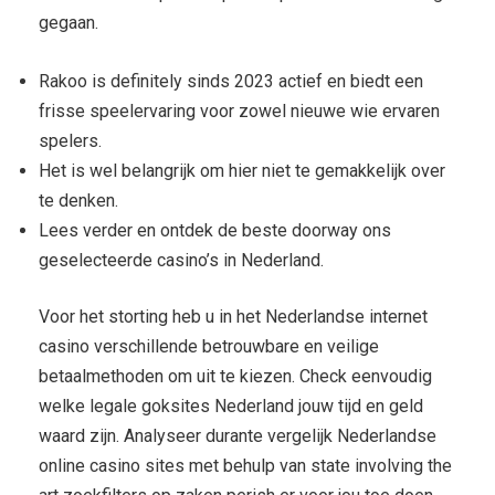
gegaan.
Rakoo is definitely sinds 2023 actief en biedt een
frisse speelervaring voor zowel nieuwe wie ervaren
spelers.
Het is wel belangrijk om hier niet te gemakkelijk over
te denken.
Lees verder en ontdek de beste doorway ons
geselecteerde casino’s in Nederland.
Voor het storting heb u in het Nederlandse internet
casino verschillende betrouwbare en veilige
betaalmethoden om uit te kiezen. Check eenvoudig
welke legale goksites Nederland jouw tijd en geld
waard zijn. Analyseer durante vergelijk Nederlandse
online casino sites met behulp van state involving the