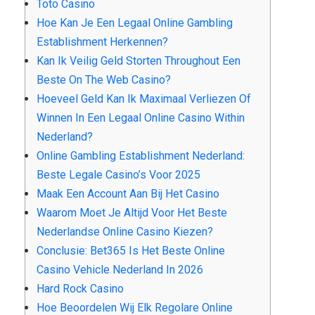
Toto Casino
Hoe Kan Je Een Legaal Online Gambling
Establishment Herkennen?
Kan Ik Veilig Geld Storten Throughout Een
Beste On The Web Casino?
Hoeveel Geld Kan Ik Maximaal Verliezen Of
Winnen In Een Legaal Online Casino Within
Nederland?
Online Gambling Establishment Nederland:
Beste Legale Casino’s Voor 2025
Maak Een Account Aan Bij Het Casino
Waarom Moet Je Altijd Voor Het Beste
Nederlandse Online Casino Kiezen?
Conclusie: Bet365 Is Het Beste Online
Casino Vehicle Nederland In 2026
Hard Rock Casino
Hoe Beoordelen Wij Elk Regolare Online