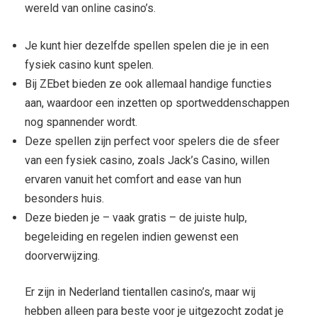
wereld van online casino’s.
Je kunt hier dezelfde spellen spelen die je in een
fysiek casino kunt spelen.
Bij ZEbet bieden ze ook allemaal handige functies
aan, waardoor een inzetten op sportweddenschappen
nog spannender wordt.
Deze spellen zijn perfect voor spelers die de sfeer
van een fysiek casino, zoals Jack’s Casino, willen
ervaren vanuit het comfort and ease van hun
besonders huis.
Deze bieden je – vaak gratis – de juiste hulp,
begeleiding en regelen indien gewenst een
doorverwijzing.
Er zijn in Nederland tientallen casino’s, maar wij
hebben alleen para beste voor je uitgezocht zodat je