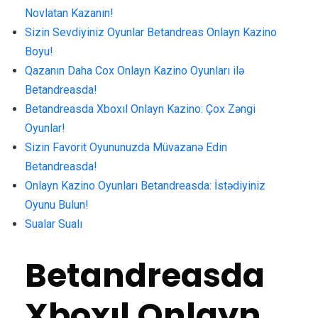
Novlatan Kazanın!
Sizin Sevdiyiniz Oyunlar Betandreas Onlayn Kazino
Boyu!
Qazanın Daha Cox Onlayn Kazino Oyunları ilə
Betandreasda!
Betandreasda Xboxıl Onlayn Kazino: Çox Zəngi
Oyunlar!
Sizin Favorit Oyununuzda Müvazanə Edin
Betandreasda!
Onlayn Kazino Oyunları Betandreasda: İstədiyiniz
Oyunu Bulun!
Sualar Sualı
Betandreasda
Xboxıl Onlayn