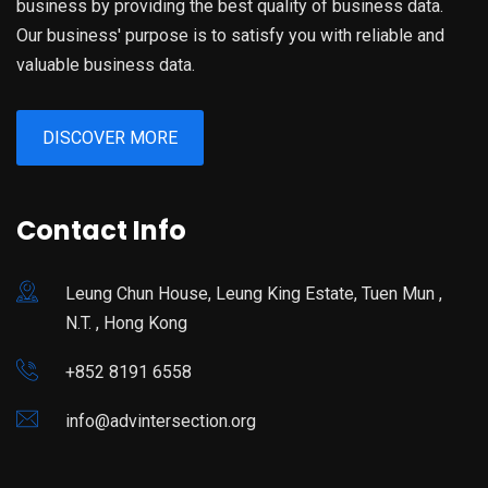
business by providing the best quality of business data.
Our business' purpose is to satisfy you with reliable and
valuable business data.
DISCOVER MORE
Contact Info
Leung Chun House, Leung King Estate, Tuen Mun ,
N.T. , Hong Kong
+852 8191 6558
info@advintersection.org