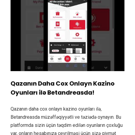
Qazanın Daha Cox Onlayn Kazino
Oyunları ilə Betandreasda!
Qazanın daha cox onlayn kazino oyunları ilə,
Betandreasda müzəffəqiyyətli ve təziədə oynayın. Bu
platformda sizin üçün təqdim edilən oyunların çoxluğu
var, onların hesabınıza çevrilməsi üçün sizə qiymət