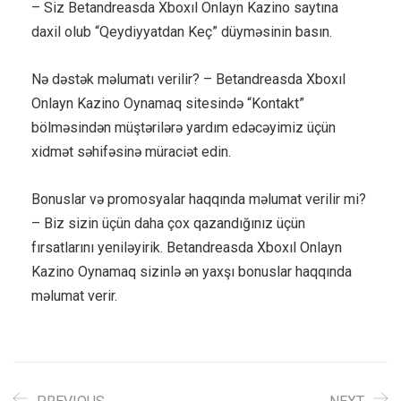
– Siz Betandreasda Xboxıl Onlayn Kazino saytına
daxil olub “Qeydiyyatdan Keç” düyməsinin basın.
Nə dəstək məlumatı verilir? – Betandreasda Xboxıl
Onlayn Kazino Oynamaq sitesində “Kontakt”
bölməsindən müştərilərə yardım edəcəyimiz üçün
xidmət səhifəsinə müraciət edin.
Bonuslar və promosyalar haqqında məlumat verilir mi?
– Biz sizin üçün daha çox qazandığınız üçün
fırsatlarını yeniləyirik. Betandreasda Xboxıl Onlayn
Kazino Oynamaq sizinlə ən yaxşı bonuslar haqqında
məlumat verir.