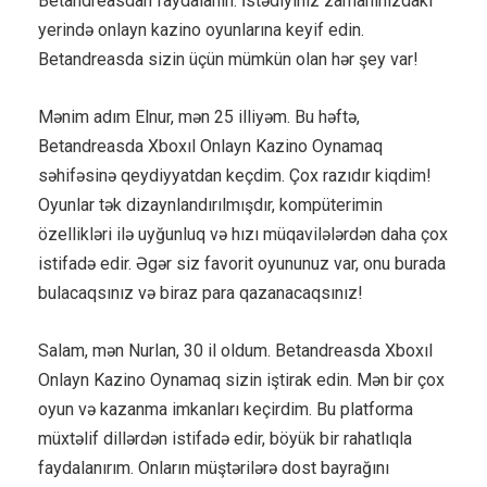
Betandreasdan faydalanın. İstədiyiniz zamanınızdakı
yerində onlayn kazino oyunlarına keyif edin.
Betandreasda sizin üçün mümkün olan hər şey var!
Mənim adım Elnur, mən 25 illiyəm. Bu həftə,
Betandreasda Xboxıl Onlayn Kazino Oynamaq
səhifəsinə qeydiyyatdan keçdim. Çox razıdır kiqdim!
Oyunlar tək dizaynlandırılmışdır, kompüterimin
özellikləri ilə uyğunluq və hızı müqavilələrdən daha çox
istifadə edir. Əgər siz favorit oyununuz var, onu burada
bulacaqsınız və biraz para qazanacaqsınız!
Salam, mən Nurlan, 30 il oldum. Betandreasda Xboxıl
Onlayn Kazino Oynamaq sizin iştirak edin. Mən bir çox
oyun və kazanma imkanları keçirdim. Bu platforma
müxtəlif dillərdən istifadə edir, böyük bir rahatlıqla
faydalanırım. Onların müştərilərə dost bayrağını