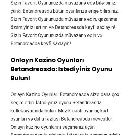
Sizin Favorit Oyununuzda müvazanə edə bilərsiniz,
çünki Betandreasda bütün oyunlarıza erişə bilirsiniz.
Sizin Favorit Oyununuzda müvazanə edin, qazanma
özəmiyinizi artırın və Betandreasda keyfi saxlayın!
Sizin Favorit Oyununuzda müvazanə edin və
Betandreasda keyfi saxlayın!
Onlayn Kazino Oyunları
Betandreasda: İstədiyiniz Oyunu
Bulun!
Onlayn Kazino Oyunları Betandreasda size daha çox
seçim edin. İstədiyiniz oyunu Betandreasda
kolleksiyasında bulun. Müzik səsli oyunlar, kart
oyunları və daha fazlası Betandreasda mevcuttur.
Onlayn kazino oyunlarını seçiməniz üçün