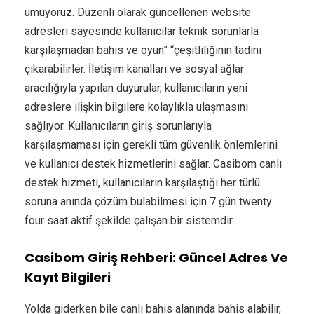
umuyoruz. Düzenli olarak güncellenen website
adresleri sayesinde kullanıcılar teknik sorunlarla
karşılaşmadan bahis ve oyun” “çeşitliliğinin tadını
çıkarabilirler. İletişim kanalları ve sosyal ağlar
aracılığıyla yapılan duyurular, kullanıcıların yeni
adreslere ilişkin bilgilere kolaylıkla ulaşmasını
sağlıyor. Kullanıcıların giriş sorunlarıyla
karşılaşmaması için gerekli tüm güvenlik önlemlerini
ve kullanıcı destek hizmetlerini sağlar. Casibom canlı
destek hizmeti, kullanıcıların karşılaştığı her türlü
soruna anında çözüm bulabilmesi için 7 gün twenty
four saat aktif şekilde çalışan bir sistemdir.
Casibom Giriş Rehberi: Güncel Adres Ve
Kayıt Bilgileri
Yolda giderken bile canlı bahis alanında bahis alabilir,