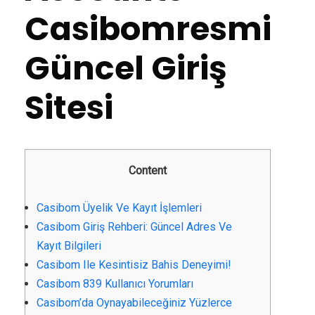
Casibomresmi
Güncel Giriş
Sitesi
Content
Casibom Üyelik Ve Kayıt İşlemleri
Casibom Giriş Rehberi: Güncel Adres Ve
Kayıt Bilgileri
Casibom Ile Kesintisiz Bahis Deneyimi!
Casibom 839 Kullanıcı Yorumları
Casibom’da Oynayabileceğiniz Yüzlerce