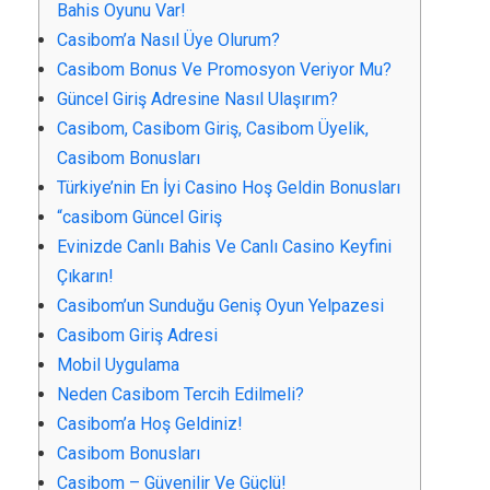
Bahis Oyunu Var!
Casibom’a Nasıl Üye Olurum?
Casibom Bonus Ve Promosyon Veriyor Mu?
Güncel Giriş Adresine Nasıl Ulaşırım?
Casibom, Casibom Giriş, Casibom Üyelik,
Casibom Bonusları
Türkiye’nin En İyi Casino Hoş Geldin Bonusları
“casibom Güncel Giriş
Evinizde Canlı Bahis Ve Canlı Casino Keyfini
Çıkarın!
Casibom’un Sunduğu Geniş Oyun Yelpazesi
Casibom Giriş Adresi
Mobil Uygulama
Neden Casibom Tercih Edilmeli?
Casibom’a Hoş Geldiniz!
Casibom Bonusları
Casibom – Güvenilir Ve Güçlü!