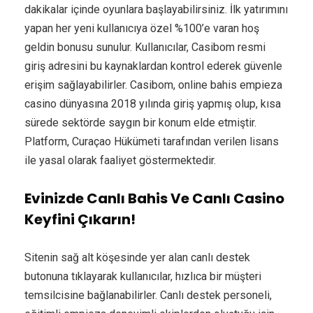
dakikalar içinde oyunlara başlayabilirsiniz. İlk yatırımını
yapan her yeni kullanıcıya özel %100’e varan hoş
geldin bonusu sunulur. Kullanıcılar, Casibom resmi
giriş adresini bu kaynaklardan kontrol ederek güvenle
erişim sağlayabilirler. Casibom, online bahis empieza
casino dünyasına 2018 yılında giriş yapmış olup, kısa
sürede sektörde saygın bir konum elde etmiştir.
Platform, Curaçao Hükümeti tarafından verilen lisans
ile yasal olarak faaliyet göstermektedir.
Evinizde Canlı Bahis Ve Canlı Casino
Keyfini Çıkarın!
Sitenin sağ alt köşesinde yer alan canlı destek
butonuna tıklayarak kullanıcılar, hızlıca bir müşteri
temsilcisine bağlanabilirler. Canlı destek personeli,