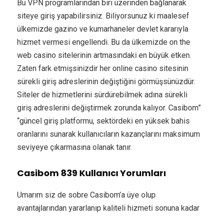
Bu VPN programlarından biri üzerinden bağlanarak
siteye giriş yapabilirsiniz. Biliyorsunuz ki maalesef
ülkemizde gazino ve kumarhaneler devlet kararıyla
hizmet vermesi engellendi. Bu da ülkemizde on the
web casino sitelerinin artmasındaki en büyük etken.
Zaten fark etmişsinizdir her online casino sitesinin
sürekli giriş adreslerinin değiştiğini görmüşsünüzdür.
Siteler de hizmetlerini sürdürebilmek adına sürekli
giriş adreslerini değiştirmek zorunda kalıyor. Casibom”
“güncel giriş platformu, sektördeki en yüksek bahis
oranlarını sunarak kullanıcıların kazançlarını maksimum
seviyeye çıkarmasına olanak tanır.
Casibom 839 Kullanıcı Yorumları
Umarım siz de sobre Casibom’a üye olup
avantajlarından yararlanıp kaliteli hizmeti sonuna kadar