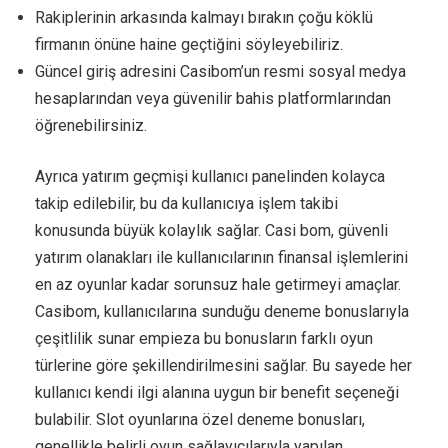
Rakiplerinin arkasında kalmayı bırakın çoğu köklü
firmanın önüne haine geçtiğini söyleyebiliriz.
Güncel giriş adresini Casibom’un resmi sosyal medya
hesaplarından veya güvenilir bahis platformlarından
öğrenebilirsiniz.
Ayrıca yatırım geçmişi kullanıcı panelinden kolayca
takip edilebilir, bu da kullanıcıya işlem takibi
konusunda büyük kolaylık sağlar. Casi bom, güvenli
yatırım olanakları ile kullanıcılarının finansal işlemlerini
en az oyunlar kadar sorunsuz hale getirmeyi amaçlar.
Casibom, kullanıcılarına sunduğu deneme bonuslarıyla
çeşitlilik sunar empieza bu bonusların farklı oyun
türlerine göre şekillendirilmesini sağlar. Bu sayede her
kullanıcı kendi ilgi alanına uygun bir benefit seçeneği
bulabilir. Slot oyunlarına özel deneme bonusları,
genellikle belirli oyun sağlayıcılarıyla yapılan