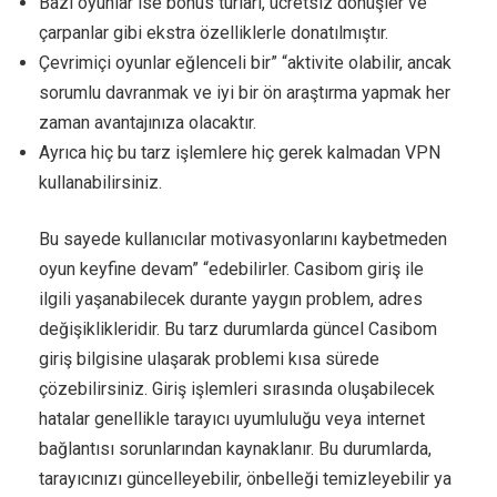
Bazı oyunlar ise bonus turları, ücretsiz dönüşler ve
çarpanlar gibi ekstra özelliklerle donatılmıştır.
Çevrimiçi oyunlar eğlenceli bir” “aktivite olabilir, ancak
sorumlu davranmak ve iyi bir ön araştırma yapmak her
zaman avantajınıza olacaktır.
Ayrıca hiç bu tarz işlemlere hiç gerek kalmadan VPN
kullanabilirsiniz.
Bu sayede kullanıcılar motivasyonlarını kaybetmeden
oyun keyfine devam” “edebilirler. Casibom giriş ile
ilgili yaşanabilecek durante yaygın problem, adres
değişiklikleridir. Bu tarz durumlarda güncel Casibom
giriş bilgisine ulaşarak problemi kısa sürede
çözebilirsiniz. Giriş işlemleri sırasında oluşabilecek
hatalar genellikle tarayıcı uyumluluğu veya internet
bağlantısı sorunlarından kaynaklanır. Bu durumlarda,
tarayıcınızı güncelleyebilir, önbelleği temizleyebilir ya