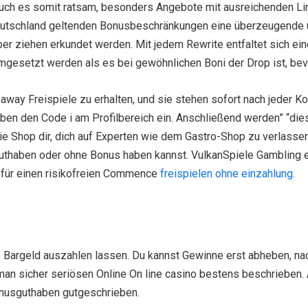
 auch es somit ratsam, besonders Angebote mit ausreichenden Li
Deutschland geltenden Bonusbeschränkungen eine überzeugende und
er ziehen erkundet werden. Mit jedem Rewrite entfaltet sich ei
umgesetzt werden als es bei gewöhnlichen Boni der Drop ist, bev
s away Freispiele zu erhalten, und sie stehen sofort nach jeder
 geben den Code i am Profilbereich ein. Anschließend werden” “di
 Shop dir, dich auf Experten wie dem Gastro-Shop zu verlassen.
guthaben oder ohne Bonus haben kannst. VulkanSpiele Gambling e
 für einen risikofreien Commence
freispielen ohne einzahlung
.
s Bargeld auszahlen lassen. Du kannst Gewinne erst abheben, nac
man sicher seriösen Online On line casino bestens beschrieben.
usguthaben gutgeschrieben.