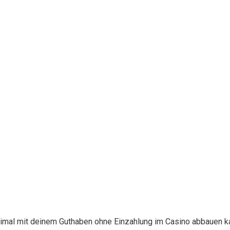
imal mit deinem Guthaben ohne Einzahlung im Casino abbauen kann