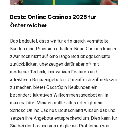
Beste Online Casinos 2025 für
Österreicher
Das bedeutet, dass wir für erfolgreich vermittelte
Kunden eine Provision erhalten. Neue Casinos können
zwar noch nicht auf eine lange Betriebsgeschichte
zurückblicken, überzeugen dafür aber oft mit
moderner Technik, innovativen Features und
attraktiven Bonusangeboten. Um auf sich aufmerksam
zu machen, bietet OscarSpin Neukunden ein
besonders lukratives Willkommensangebot an. In
maximal drei Minuten sollte alles erledigt sein.
Seriöse Online Casinos Deutschland wissen das und
setzen ihre Angebote entsprechend um. Dies kann für
Sie bei der Lösung von möglichen Problemen von