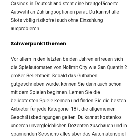
Casinos in Deutschland steht eine breitgefächerte
Auswahl an Zahlungsoptionen parat. Du kannst alle
Slots völlig risikofrei auch ohne Einzahlung
ausprobieren.
Schwerpunktthemen
Vor allem in den letzten beiden Jahren erfreuen sich
die Spielautomaten von Nolimit City wie San Quentin 2
großer Beliebtheit. Sobald das Guthaben
gutgeschrieben wurde, können Sie dann auch schon
mit dem Spielen beginnen. Lernen Sie die
beliebtesten Spiele kennen und finden Sie die besten
Anbieter für jede Kategorie. 18+, die allgemeinen
Geschäftsbedingungen gelten. Du kannst kostenlos
unseren unvergleichlichen Dozenten zuschauen und in
spannenden Sessions alles über das Automatenspiel