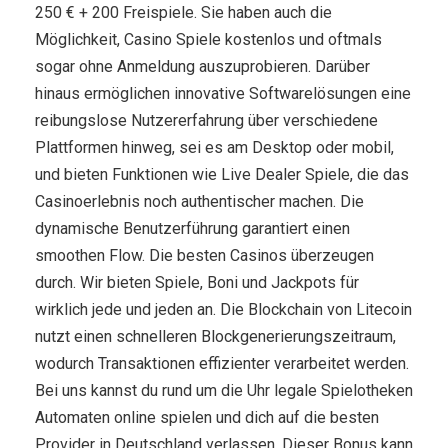
250 € + 200 Freispiele. Sie haben auch die
Möglichkeit, Casino Spiele kostenlos und oftmals
sogar ohne Anmeldung auszuprobieren. Darüber
hinaus ermöglichen innovative Softwarelösungen eine
reibungslose Nutzererfahrung über verschiedene
Plattformen hinweg, sei es am Desktop oder mobil,
und bieten Funktionen wie Live Dealer Spiele, die das
Casinoerlebnis noch authentischer machen. Die
dynamische Benutzerführung garantiert einen
smoothen Flow. Die besten Casinos überzeugen
durch. Wir bieten Spiele, Boni und Jackpots für
wirklich jede und jeden an. Die Blockchain von Litecoin
nutzt einen schnelleren Blockgenerierungszeitraum,
wodurch Transaktionen effizienter verarbeitet werden.
Bei uns kannst du rund um die Uhr legale Spielotheken
Automaten online spielen und dich auf die besten
Provider in Deutschland verlassen. Dieser Bonus kann