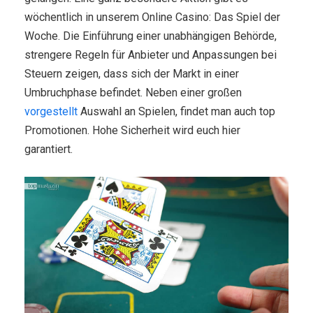
wöchentlich in unserem Online Casino: Das Spiel der
Woche. Die Einführung einer unabhängigen Behörde,
strengere Regeln für Anbieter und Anpassungen bei
Steuern zeigen, dass sich der Markt in einer
Umbruchphase befindet. Neben einer großen
vorgestellt
Auswahl an Spielen, findet man auch top
Promotionen. Hohe Sicherheit wird euch hier
garantiert.