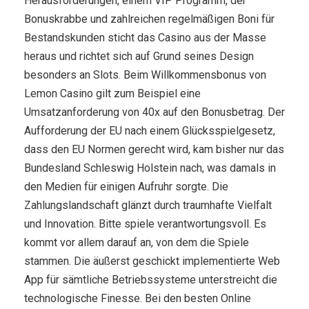
Herausforderungen, einem VIP Programm, der
Bonuskrabbe und zahlreichen regelmäßigen Boni für
Bestandskunden sticht das Casino aus der Masse
heraus und richtet sich auf Grund seines Design
besonders an Slots. Beim Willkommensbonus von
Lemon Casino gilt zum Beispiel eine
Umsatzanforderung von 40x auf den Bonusbetrag. Der
Aufforderung der EU nach einem Glücksspielgesetz,
dass den EU Normen gerecht wird, kam bisher nur das
Bundesland Schleswig Holstein nach, was damals in
den Medien für einigen Aufruhr sorgte. Die
Zahlungslandschaft glänzt durch traumhafte Vielfalt
und Innovation. Bitte spiele verantwortungsvoll. Es
kommt vor allem darauf an, von dem die Spiele
stammen. Die äußerst geschickt implementierte Web
App für sämtliche Betriebssysteme unterstreicht die
technologische Finesse. Bei den besten Online