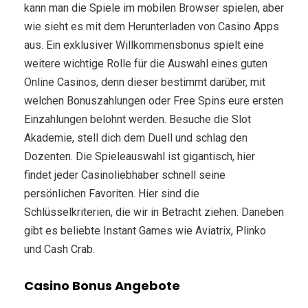
kann man die Spiele im mobilen Browser spielen, aber
wie sieht es mit dem Herunterladen von Casino Apps
aus. Ein exklusiver Willkommensbonus spielt eine
weitere wichtige Rolle für die Auswahl eines guten
Online Casinos, denn dieser bestimmt darüber, mit
welchen Bonuszahlungen oder Free Spins eure ersten
Einzahlungen belohnt werden. Besuche die Slot
Akademie, stell dich dem Duell und schlag den
Dozenten. Die Spieleauswahl ist gigantisch, hier
findet jeder Casinoliebhaber schnell seine
persönlichen Favoriten. Hier sind die
Schlüsselkriterien, die wir in Betracht ziehen. Daneben
gibt es beliebte Instant Games wie Aviatrix, Plinko
und Cash Crab.
Casino Bonus Angebote