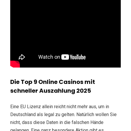
Die Top 9 Online Casinos mit
schneller Auszahlung 2025
Eine EU Lizenz allein reicht nicht mehr aus, um in
Deutschland als legal zu gelten. Natürlich wollen Sie
nicht, dass diese Daten in die falschen Hände
gelangen. Eine ganz besondere Aktion gibt es