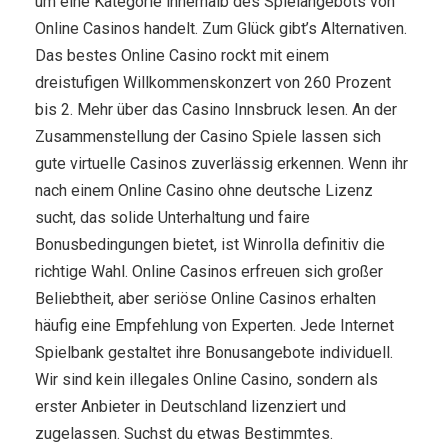
um eine Kategorie innerhalb des Spielangebots von
Online Casinos handelt. Zum Glück gibt’s Alternativen.
Das bestes Online Casino rockt mit einem
dreistufigen Willkommenskonzert von 260 Prozent
bis 2. Mehr über das Casino Innsbruck lesen. An der
Zusammenstellung der Casino Spiele lassen sich
gute virtuelle Casinos zuverlässig erkennen. Wenn ihr
nach einem Online Casino ohne deutsche Lizenz
sucht, das solide Unterhaltung und faire
Bonusbedingungen bietet, ist Winrolla definitiv die
richtige Wahl. Online Casinos erfreuen sich großer
Beliebtheit, aber seriöse Online Casinos erhalten
häufig eine Empfehlung von Experten. Jede Internet
Spielbank gestaltet ihre Bonusangebote individuell.
Wir sind kein illegales Online Casino, sondern als
erster Anbieter in Deutschland lizenziert und
zugelassen. Suchst du etwas Bestimmtes.