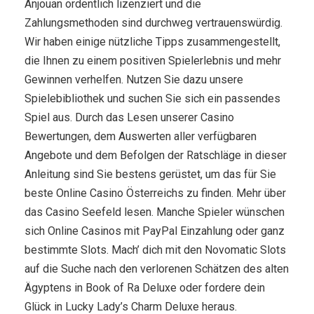
Anjouan ordentlich lizenziert und die
Zahlungsmethoden sind durchweg vertrauenswürdig.
Wir haben einige nützliche Tipps zusammengestellt,
die Ihnen zu einem positiven Spielerlebnis und mehr
Gewinnen verhelfen. Nutzen Sie dazu unsere
Spielebibliothek und suchen Sie sich ein passendes
Spiel aus. Durch das Lesen unserer Casino
Bewertungen, dem Auswerten aller verfügbaren
Angebote und dem Befolgen der Ratschläge in dieser
Anleitung sind Sie bestens gerüstet, um das für Sie
beste Online Casino Österreichs zu finden. Mehr über
das Casino Seefeld lesen. Manche Spieler wünschen
sich Online Casinos mit PayPal Einzahlung oder ganz
bestimmte Slots. Mach’ dich mit den Novomatic Slots
auf die Suche nach den verlorenen Schätzen des alten
Ägyptens in Book of Ra Deluxe oder fordere dein
Glück in Lucky Lady’s Charm Deluxe heraus.