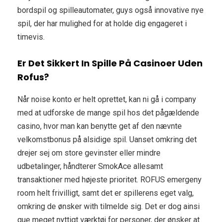
bordspil og spilleautomater, guys også innovative nye
spil, der har mulighed for at holde dig engageret i
timevis.
Er Det Sikkert In Spille På Casinoer Uden
Rofus?
Når noise konto er helt oprettet, kan ni gå i company
med at udforske de mange spil hos det pågældende
casino, hvor man kan benytte get af den nævnte
velkomstbonus på alsidige spil. Uanset omkring det
drejer sej om store gevinster eller mindre
udbetalinger, håndterer SmokAce allesamt
transaktioner med højeste prioritet. ROFUS emergeny
room helt frivilligt, samt det er spillerens eget valg,
omkring de ønsker with tilmelde sig. Det er dog ainsi
que meget nyttigt værktøj for personer, der ønsker at