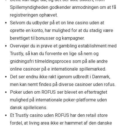
Spillemyndigheden godkender anmodningen om at få
registreringen ophævet.
Selvom du udbyder på et on line casino uden at
oprette en konto, har mulighed for at du stadig være
berettiget til bonusser og kampagner.
Overvejer du in prøve et gambling establishment med
Trustly, så kan du forvente en lige så nem og
gnidningsfri tilmeldingsproces som på alle andre
online casinoer på e internationale spillemarked.
Det ser endnu ikke rakt igenom udbredt i Danmark,
men kan nemt findes på diverse casinoer uden rofus.
Poker uden om ROFUS ser blevet en eftertragtet
mulighed på internationale poker-platforme uden
dansk spillelicens.
Et Trustly casino uden ROFUS har den retail store
fordel, at living area ikke er hæmmet af den danske