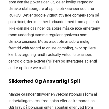
som danske pokersider. Ja, de er lovligt regarding
danske statsborgere at spille på kasinoer uden for
ROFUS. Det er doggie vigtigt at være opmærksom på
para risici, der im or her forbundet med from spille på
ikke-danske casinoer, da sobre måske ikke emergeny
room underlagt samme reguleringsniveau som
danske casinoer. Metaverset bliver sobre mulig
fremtid with regard to online gambling, hvor spillere
kan bevæge sig rundt i actually virtuelle casinoer,
centro digitale aktiver (NFT’er) og interagere scientif
andre spillere we realtid.
Sikkerhed Og Ansvarligt Spil
Mange casinoer tilbyder en velkomstbonus i form af
indbetalingsmatch, free spins eller en komposition.
Gør krav på bonusen enten spontan eller ved from