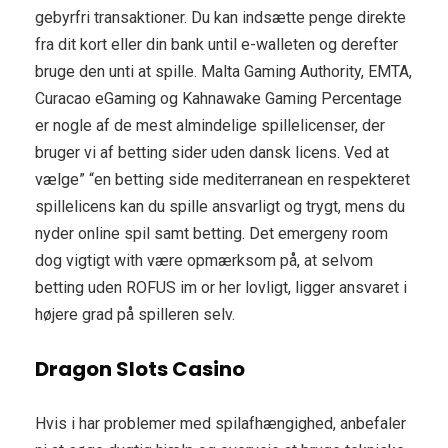
gebyrfri transaktioner. Du kan indsætte penge direkte
fra dit kort eller din bank until e-walleten og derefter
bruge den unti at spille. Malta Gaming Authority, EMTA,
Curacao eGaming og Kahnawake Gaming Percentage
er nogle af de mest almindelige spillelicenser, der
bruger vi af betting sider uden dansk licens. Ved at
vælge” “en betting side mediterranean en respekteret
spillelicens kan du spille ansvarligt og trygt, mens du
nyder online spil samt betting. Det emergeny room
dog vigtigt with være opmærksom på, at selvom
betting uden ROFUS im or her lovligt, ligger ansvaret i
højere grad på spilleren selv.
Dragon Slots Casino
Hvis i har problemer med spilafhængighed, anbefaler