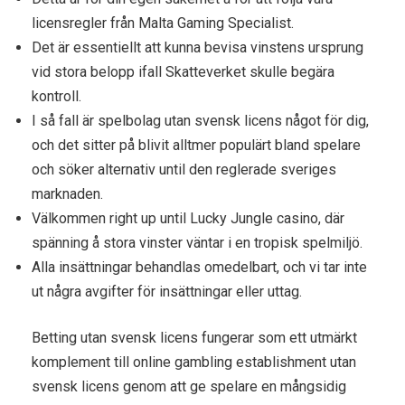
licensregler från Malta Gaming Specialist.
Det är essentiellt att kunna bevisa vinstens ursprung
vid stora belopp ifall Skatteverket skulle begära
kontroll.
I så fall är spelbolag utan svensk licens något för dig,
och det sitter på blivit alltmer populärt bland spelare
och söker alternativ until den reglerade sveriges
marknaden.
Välkommen right up until Lucky Jungle casino, där
spänning å stora vinster väntar i en tropisk spelmiljö.
Alla insättningar behandlas omedelbart, och vi tar inte
ut några avgifter för insättningar eller uttag.
Betting utan svensk licens fungerar som ett utmärkt
komplement till online gambling establishment utan
svensk licens genom att ge spelare en mångsidig