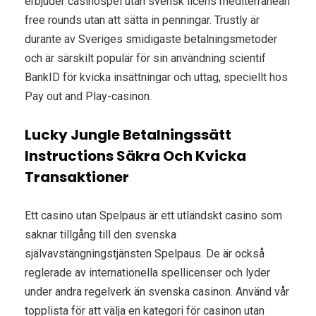
erbjuder casinospel utan svensk licens mediterranean
free rounds utan att sätta in penningar. Trustly är
durante av Sveriges smidigaste betalningsmetoder
och är särskilt populär för sin användning scientif
BankID för kvicka insättningar och uttag, speciellt hos
Pay out and Play-casinon.
Lucky Jungle Betalningssätt
Instructions Säkra Och Kvicka
Transaktioner
Ett casino utan Spelpaus är ett utländskt casino som
saknar tillgång till den svenska
självavstängningstjänsten Spelpaus. De är också
reglerade av internationella spellicenser och lyder
under andra regelverk än svenska casinon. Använd vår
topplista för att välja en kategori för casinon utan