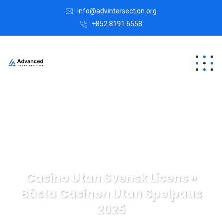
info@advintersection.org
+852 8191 6558
Casino Utan Svensk Licens »
Bästa Casinon Utan Spelpaus
2025