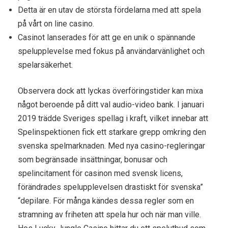
Detta är en utav de största fördelarna med att spela
på vårt on line casino.
Casinot lanserades för att ge en unik o spännande
spelupplevelse med fokus på användarvänlighet och
spelarsäkerhet.
Observera dock att lyckas överföringstider kan mixa
något beroende på ditt val audio-video bank. I januari
2019 trädde Sveriges spellag i kraft, vilket innebar att
Spelinspektionen fick ett starkare grepp omkring den
svenska spelmarknaden. Med nya casino-regleringar
som begränsade insättningar, bonusar och
spelincitament för casinon med svensk licens,
förändrades spelupplevelsen drastiskt för svenska”
“depilare. För många kändes dessa regler som en
stramning av friheten att spela hur och när man ville.