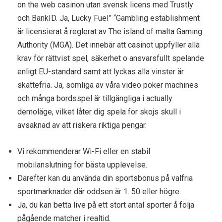
on the web casinon utan svensk licens med Trustly
och BankID. Ja, Lucky Fuel” “Gambling establishment
är licensierat å reglerat av The island of malta Gaming
Authority (MGA). Det innebär att casinot uppfyller alla
krav för rättvist spel, säkerhet o ansvarsfullt spelande
enligt EU-standard samt att lyckas alla vinster är
skattefria. Ja, somliga av våra video poker machines
och många bordsspel är tillgängliga i actually
demoläge, vilket låter dig spela för skojs skull i
avsaknad av att riskera riktiga pengar.
Vi rekommenderar Wi-Fi eller en stabil
mobilanslutning för bästa upplevelse.
Därefter kan du använda din sportsbonus på valfria
sportmarknader där oddsen är 1. 50 eller högre.
Ja, du kan betta live på ett stort antal sporter å följa
pågående matcher i realtid.