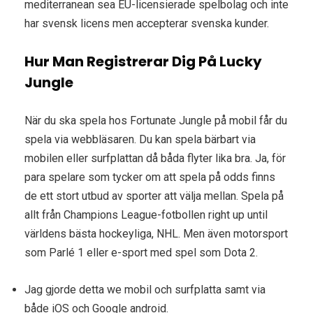
mediterranean sea EU-licensierade spelbolag och inte
har svensk licens men accepterar svenska kunder.
Hur Man Registrerar Dig På Lucky
Jungle
När du ska spela hos Fortunate Jungle på mobil får du
spela via webbläsaren. Du kan spela bärbart via
mobilen eller surfplattan då båda flyter lika bra. Ja, för
para spelare som tycker om att spela på odds finns
de ett stort utbud av sporter att välja mellan. Spela på
allt från Champions League-fotbollen right up until
världens bästa hockeyliga, NHL. Men även motorsport
som Parlé 1 eller e-sport med spel som Dota 2.
Jag gjorde detta we mobil och surfplatta samt via
både iOS och Google android.