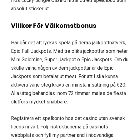
Hos Lucky Jungle Casino hittar du ett spelutbud som
absolut sticker ut.
Villkor För Välkomstbonus
Här går det att lyckas spela på deras jackpottnätverk,
Epic Fall Jackpots. Med tre olika jackpottar som heter
Mini Goldmine, Super Jackpot o Epic Jackpots. Om du
skulle vinna någon av dem jackpottar är de Epic
Jackpots som betalar ut mest. För att i ska kunna
aktivera varje steg krävs en minsta insättning på €20.
Alla uttag behandlas inom 72 timmar, males de flesta
slutförs mycket snabbare.
Registrera ett spelkonto hos det casino utan svensk
licens ni valt. Följ instruktionerna på casinots
webbplats och fyll my partner and i nödvändiga