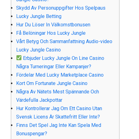
Skydd Av Personuppgifter Hos Spelpaus
Lucky Jungle Betting
Hur Du Löser In Välkomstbonusen
Få Belöningar Hos Lucky Jungle
Vårt Betyg Och Sammanfattning Audio-video
Lucky Jungle Casino
Erbjuder Lucky Jungle On Line Casino
Några Turneringar Eller Kampanjer?
Fördelar Med Lucky Marketplace Casino
Kort Om Fortunate Jungle Casino
Några Av Nätets Mest Spännande Och
Värdefulla Jackpottar
Hur Kontrollerar Jag Om Ett Casino Utan
Svensk Licens Är Skattefritt Eller Inte?
Finns Det Spel Jag Inte Kan Spela Med
Bonuspengar?