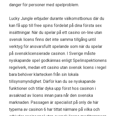
danger för personer med spelproblem.
Lucky Jungle erbjuder durante välkomstbonus där du
kan få upp till free spins fördelat på dina första sex
insättningar. När du spelar på ett casino on-line utan
svensk licens finns det inte samma tillgång until
verktyg för ansvarsfullt spelande som när du spelar
på svensklicensierade casinon. I Sverige måste
nyskapande spel godkännas enligt Spelinspektionens
regelverk, medan ett casino utan svensk licens i regel
bara behöver klartecken från sin lokala
tillsynsmyndighet. Därför kan du se nyskapande
funktioner och titlar dyka upp först hos casinon i
avsaknad av licens innan para når den svenska
marknaden. Passagen är specialist på only de här
typerna av casinon 6 har tittat närmare på vilka och