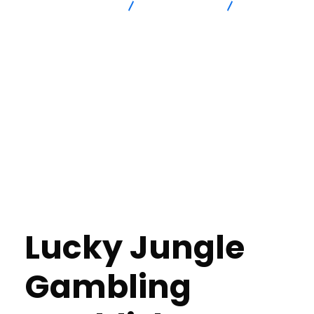
Advanced Intersection
Uncategorized
Casino Utan
Svensk Licens » Bästa Casinon Utan Spelpaus 2025
Lucky Jungle
Gambling