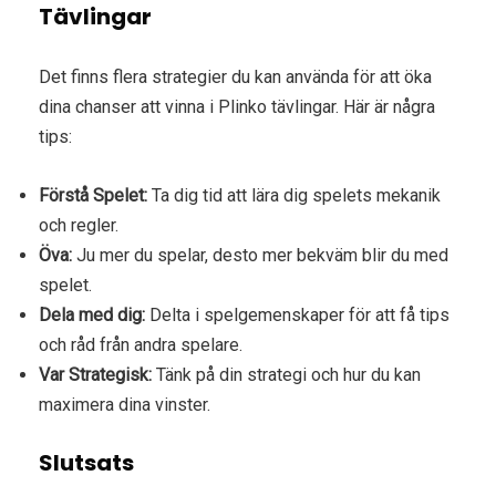
Tävlingar
Det finns flera strategier du kan använda för att öka
dina chanser att vinna i Plinko tävlingar. Här är några
tips:
Förstå Spelet:
Ta dig tid att lära dig spelets mekanik
och regler.
Öva:
Ju mer du spelar, desto mer bekväm blir du med
spelet.
Dela med dig:
Delta i spelgemenskaper för att få tips
och råd från andra spelare.
Var Strategisk:
Tänk på din strategi och hur du kan
maximera dina vinster.
Slutsats