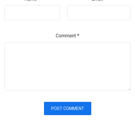
Comment
*