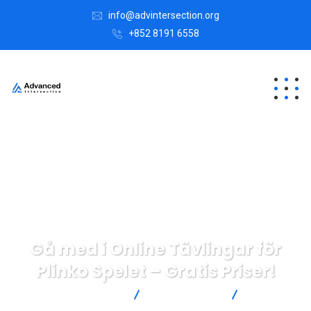
info@advintersection.org
+852 8191 6558
Gå med i Online Tävlingar för
Plinko Spelet – Gratis Priser!
Advanced Intersection
Uncategorized
Gå med i
Online Tävlingar för Plinko Spelet – Gratis Priser!