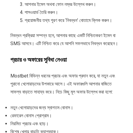
আপনার ইমেল অথবা ফোন নম্বর উল্লেখ করুন।
পাসওয়ার্ড তৈরি করুন।
প্রয়োজনীয় তথ্য পূরণ করে ‘নিবন্ধন’ বোতামে ক্লিক করুন।
নিবন্ধন প্রক্রিয়া সম্পন্ন হলে, আপনার কাছে একটি নিশ্চিতকরণ ইমেল বা
SMS আসবে। এটি নিশ্চিত করে যে আপনি সফলভাবে নিবন্ধন করেছেন।
প্রচার ও অফারের সুবিধা নেওয়া
Mostbet বিভিন্ন ধরনের প্রচার এবং অফার প্রদান করে, যা নতুন এবং
পুরানো খেলোয়াড়দের উপকারে আসে। এই অফারগুলি আপনার বাজিতে
সাফল্য বাড়াতে সাহায্য করে। নিচে কিছু মূল অফার উল্লেখ করা হলো:
নতুন খেলোয়াড়দের জন্য স্বাগতম বোনাস।
রেফারেল বোনাস প্রোগ্রাম।
নিয়মিত প্রচার এবং ছাড়।
বিশেষ খেলায় বাড়তি ক্যাশব্যাক।