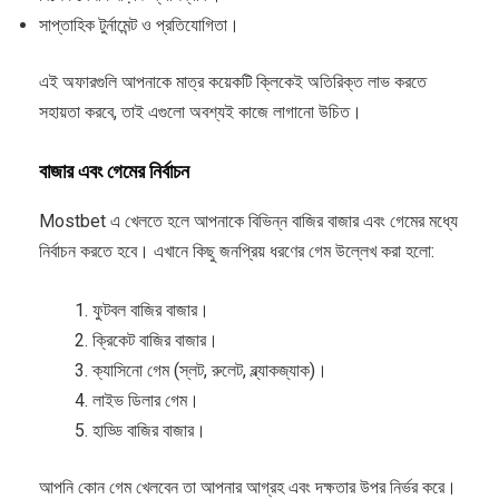
সাপ্তাহিক টুর্নামেন্ট ও প্রতিযোগিতা।
এই অফারগুলি আপনাকে মাত্র কয়েকটি ক্লিকেই অতিরিক্ত লাভ করতে
সহায়তা করবে, তাই এগুলো অবশ্যই কাজে লাগানো উচিত।
বাজার এবং গেমের নির্বাচন
Mostbet এ খেলতে হলে আপনাকে বিভিন্ন বাজির বাজার এবং গেমের মধ্যে
নির্বাচন করতে হবে। এখানে কিছু জনপ্রিয় ধরণের গেম উল্লেখ করা হলো:
ফুটবল বাজির বাজার।
ক্রিকেট বাজির বাজার।
ক্যাসিনো গেম (স্লট, রুলেট, ব্ল্যাকজ্যাক)।
লাইভ ডিলার গেম।
হাড্ডি বাজির বাজার।
আপনি কোন গেম খেলবেন তা আপনার আগ্রহ এবং দক্ষতার উপর নির্ভর করে।