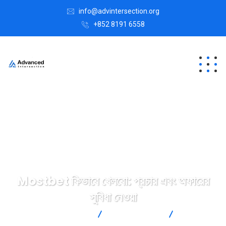
info@advintersection.org
+852 8191 6558
Mostbet কিভাবে খেলবো: প্রচার এবং অফারের
সুবিধা নেওয়া
Advanced Intersection
Uncategorized
Mostbet
কিভাবে খেলবো: প্রচার এবং অফারের সুবিধা নেওয়া