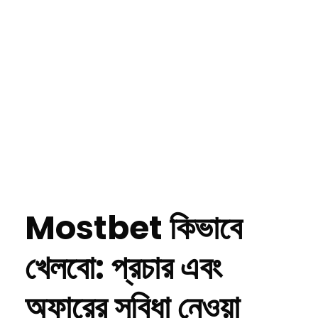
Mostbet কিভাবে
খেলবো: প্রচার এবং
অফারের সুবিধা নেওয়া