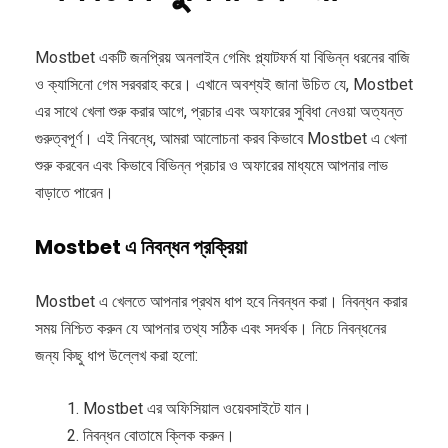
Mostbet একটি জনপ্রিয় অনলাইন গেমিং প্ল্যাটফর্ম যা বিভিন্ন ধরনের বাজি
ও ক্যাসিনো গেম সরবরাহ করে। এখানে অবশ্যই জানা উচিত যে, Mostbet
এর সাথে খেলা শুরু করার আগে, প্রচার এবং অফারের সুবিধা নেওয়া অত্যন্ত
গুরুত্বপূর্ণ। এই নিবন্ধে, আমরা আলোচনা করব কিভাবে Mostbet এ খেলা
শুরু করবেন এবং কিভাবে বিভিন্ন প্রচার ও অফারের মাধ্যমে আপনার লাভ
বাড়াতে পারেন।
Mostbet এ নিবন্ধন প্রক্রিয়া
Mostbet এ খেলতে আপনার প্রথম ধাপ হবে নিবন্ধন করা। নিবন্ধন করার
সময় নিশ্চিত করুন যে আপনার তথ্য সঠিক এবং সদর্থক। নিচে নিবন্ধনের
জন্য কিছু ধাপ উল্লেখ করা হলো:
Mostbet এর অফিসিয়াল ওয়েবসাইটে যান।
নিবন্ধন বোতামে ক্লিক করুন।