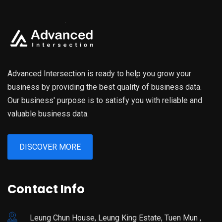
Advanced Intersection is ready to help you grow your
business by providing the best quality of business data.
Our business' purpose is to satisfy you with reliable and
valuable business data.
DISCOVER MORE
Contact Info
Leung Chun House, Leung King Estate, Tuen Mun ,