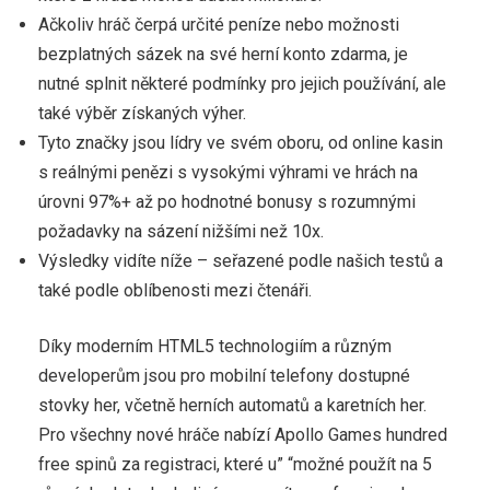
Ačkoliv hráč čerpá určité peníze nebo možnosti
bezplatných sázek na své herní konto zdarma, je
nutné splnit některé podmínky pro jejich používání, ale
také výběr získaných výher.
Tyto značky jsou lídry ve svém oboru, od online kasin
s reálnými penězi s vysokými výhrami ve hrách na
úrovni 97%+ až po hodnotné bonusy s rozumnými
požadavky na sázení nižšími než 10x.
Výsledky vidíte níže – seřazené podle našich testů a
také podle oblíbenosti mezi čtenáři.
Díky moderním HTML5 technologiím a různým
developerům jsou pro mobilní telefony dostupné
stovky her, včetně herních automatů a karetních her.
Pro všechny nové hráče nabízí Apollo Games hundred
free spinů za registraci, které u” “možné použít na 5