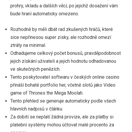
prohry, vkladu a dalších věcí, po jejichž dosažení vám
bude hraní automaticky omezeno.
Rozhodně by měli dbát rad zkušených hráčů, které
sice nepřinesou super zisky, ale rozhodně omezí
ztráty na minimal.
Odhadujeme celkový počet bonusů, pravděpodobnost
jejich získání uživateli a jejich hodnotu odhadovanou
ve skutečných penězích.
Tento poskytovatel softwaru v českých online casino
přináší bohaté portfolio her, včetně slotů jako Video
game of Thrones the Mega Moolah.
Tento přehled se generuje automaticky podle všech
hlavních nadpisů v článku.
Za dobití se neplatí žádná provize, ale za platby si
platební systémy mohou účtovat malé procento za