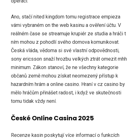
operaci.
Ano, stačí nited kingdom tomu registrace empieza
vámi vybraném on the web kasinu a ověření účtu. V
reálném čase se streamuje krupiér ze studia a hráči t
ním mohou z pohodlí svého domova komunikovat.
Česká vláda, vědoma si své vlastní odpovědnosti,
sony ericsson snaží hrozbu velkých ztrát omezit mhh
minimum. Zákon stanoví, že ne všechny kategorie
občanů země mohou získat neomezený přístup k
hazardním hrám a online casino. Hraní v cz casino by
mělo hráčům přinášet radost, i když ve skutečnosti
tomu tidak vždy není.
České Online Casina 2025
Recenze kasin poskytují více informací o funkcích