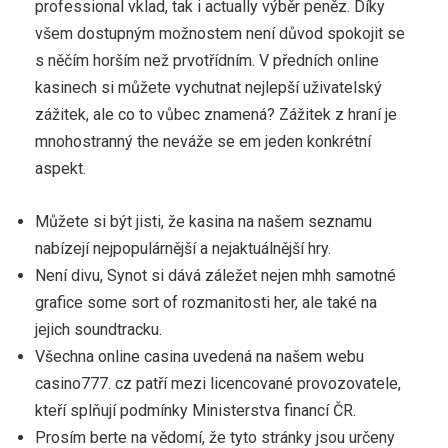
professional vklad, tak i actually výběr peněz. Díky
všem dostupným možnostem není důvod spokojit se
s něčím horším než prvotřídním. V předních online
kasinech si můžete vychutnat nejlepší uživatelský
zážitek, ale co to vůbec znamená? Zážitek z hraní je
mnohostranný the neváže se em jeden konkrétní
aspekt.
Můžete si být jisti, že kasina na našem seznamu
nabízejí nejpopulárnější a nejaktuálnější hry.
Není divu, Synot si dává záležet nejen mhh samotné
grafice some sort of rozmanitosti her, ale také na
jejich soundtracku.
Všechna online casina uvedená na našem webu
casino777. cz patří mezi licencované provozovatele,
kteří splňují podmínky Ministerstva financí ČR.
Prosím berte na vědomí, že tyto stránky jsou určeny