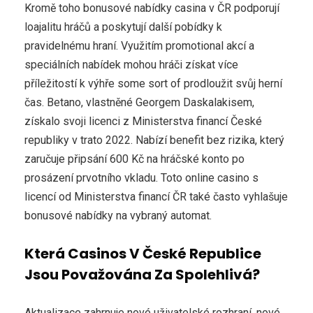
Kromě toho bonusové nabídky casina v ČR podporují
loajalitu hráčů a poskytují další pobídky k
pravidelnému hraní. Využitím promotional akcí a
speciálních nabídek mohou hráči získat více
příležitostí k výhře some sort of prodloužit svůj herní
čas. Betano, vlastněné Georgem Daskalakisem,
získalo svoji licenci z Ministerstva financí České
republiky v trato 2022. Nabízí benefit bez rizika, který
zaručuje připsání 600 Kč na hráčské konto po
prosázení prvotního vkladu. Toto online casino s
licencí od Ministerstva financí ČR také často vyhlašuje
bonusové nabídky na vybraný automat.
Která Casinos V České Republice
Jsou Považována Za Spolehlivá?
Aktualizace zahrnuje nové uživatelské rozhraní, nové