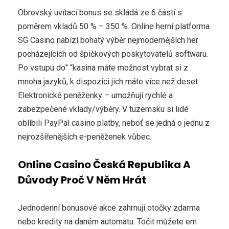
Obrovský uvítací bonus se skládá ze 6 částí s
poměrem vkladů 50 % – 350 %. Online herní platforma
SG Casino nabízí bohatý výběr nejmodernějších her
pocházejících od špičkových poskytovatelů softwaru.
Po vstupu do” “kasina máte možnost vybrat si z
mnoha jazyků, k dispozici jich máte více než deset.
Elektronické peněženky – umožňují rychlé a
zabezpečené vklady/výběry. V tuzemsku si lidé
oblíbili PayPal casino platby, neboť se jedná o jednu z
nejrozšířenějších e-peněženek vůbec.
Online Casino Česká Republika A
Důvody Proč V Něm Hrát
Jednodenní bonusové akce zahrnují otočky zdarma
nebo kredity na daném automatu. Točit můžete em