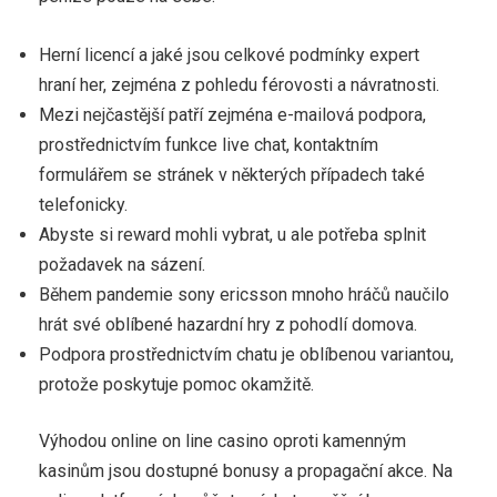
Herní licencí a jaké jsou celkové podmínky expert
hraní her, zejména z pohledu férovosti a návratnosti.
Mezi nejčastější patří zejména e-mailová podpora,
prostřednictvím funkce live chat, kontaktním
formulářem se stránek v některých případech také
telefonicky.
Abyste si reward mohli vybrat, u ale potřeba splnit
požadavek na sázení.
Během pandemie sony ericsson mnoho hráčů naučilo
hrát své oblíbené hazardní hry z pohodlí domova.
Podpora prostřednictvím chatu je oblíbenou variantou,
protože poskytuje pomoc okamžitě.
Výhodou online on line casino oproti kamenným
kasinům jsou dostupné bonusy a propagační akce. Na