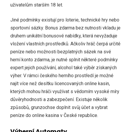
uživatelům starším 18 let.
Jiné podmínky existují pro loterie, technické hry nebo
sportovní sázky. Bonus zdarma bez nutnosti vkladu je
druhem unikátní bonusové nabídky, která nevyžaduje
vložení vlastních prostředků. Ačkoliv hráč čerpá určité
peníze nebo možnosti bezplatných sázek na své
herní konto zdarma, je nutné splnit některé podmínky
expert jejich používání, alcohol také výběr získaných
výher. V rámci českého herního prostředí je možné
najít více než desítku licencovaných online kasin,
kterých mohou hráči využívat s vědomím vysoké míry
důvěryhodnosti a zabezpečení. Existuje několik
způsobů, grunzochse doplnit svůj účet a vybrat
peníze do online kasina v České republice.
Výherní Automaty