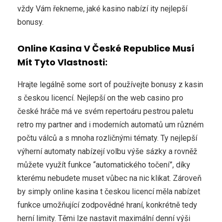
vždy Vám řekneme, jaké kasino nabízí ity nejlepší
bonusy.
Online Kasina V České Republice Musí
Mít Tyto Vlastnosti:
Hrajte legálně some sort of používejte bonusy z kasin
s českou licencí. Nejlepší on the web casino pro
české hráče má ve svém repertoáru pestrou paletu
retro my partner and i moderních automatů um různém
počtu válců a s mnoha rozličnými tématy. Ty nejlepší
výherní automaty nabízejí volbu výše sázky a rovněž
můžete využít funkce “automatického točení”, díky
kterému nebudete muset vůbec na nic klikat. Zároveň
by simply online kasina t českou licencí měla nabízet
funkce umožňující zodpovědné hraní, konkrétně tedy
herní limity. Těmi lze nastavit maximální denní výši