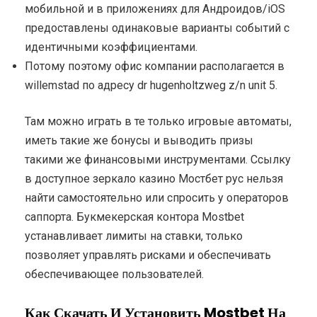
мобильной и в приложениях для Андроидов/iOS
предоставлены одинаковые варианты событий с
идентичными коэффициентами.
Потому поэтому офис компании располагается в
willemstad по адресу dr hugenholtzweg z/n unit 5.
Там можно играть в те только игровые автоматы,
иметь такие же бонусы и выводить призы
такими же финансовыми инструментами. Ссылку
в доступное зеркало казино Мостбет рус нельзя
найти самостоятельно или спросить у операторов
саппорта. Букмекерская контора Mostbet
устанавливает лимиты на ставки, только
позволяет управлять рисками и обеспечивать
обеспечивающее пользователей.
Как Скачать И Установить Mostbet На