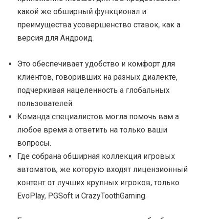
какой же обширный функционал и
преимущества усовершенство ставок, как а
версия для Андроид.
Это обеспечивает удобство и комфорт для
клиентов, говоривших на разных диалекте,
подчеркивая нацеленность а глобальных
пользователей.
Команда специалистов могла помочь вам а
любое время а ответить на только ваши
вопросы.
Где собрана обширная коллекция игровых
автоматов, же которую входят лицензионный
контент от лучших крупных игроков, только
EvoPlay, PGSoft и CrazyToothGaming.