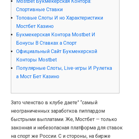
Mostbet Букмекерская Контора:
Спортивные Ставки
Топовые Слоты И но Характеристики
Мостбет Казино
Букмекерская Контора Mostbet И
Бонусы В Ставках а Спорт
Официальный Сайт Букмекерской
Конторы Mostbet
Популярные Слоты, Live-игры И Рулетка
а Мост Бет Казино
Зато членство в клубе даете” “самый
неограниченных заработков пиппардом
быстрыми выплатами. Же, Мостбет — только
законная и небезопасная платформа для ставок
на спорт же России. С и стороны, на бирже