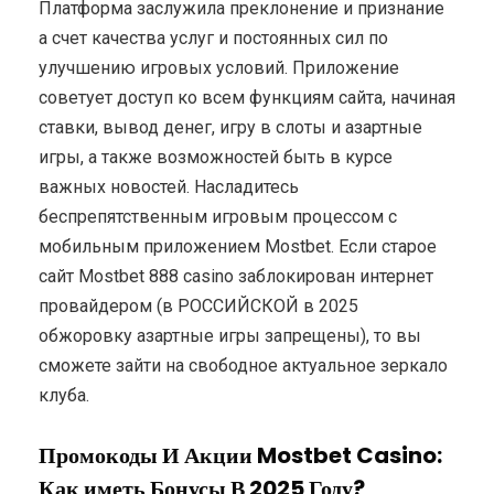
Платформа заслужила преклонение и признание
а счет качества услуг и постоянных сил по
улучшению игровых условий. Приложение
советует доступ ко всем функциям сайта, начиная
ставки, вывод денег, игру в слоты и азартные
игры, а также возможностей быть в курсе
важных новостей. Насладитесь
беспрепятственным игровым процессом с
мобильным приложением Mostbet. Если старое
сайт Mostbet 888 casino заблокирован интернет
провайдером (в РОССИЙСКОЙ в 2025
обжоровку азартные игры запрещены), то вы
сможете зайти на свободное актуальное зеркало
клуба.
Промокоды И Акции Mostbet Casino:
Как иметь Бонусы В 2025 Году?