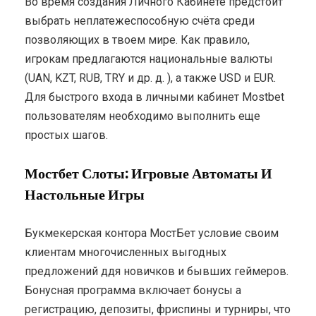
Во время создания Личного Кабинете предстоит
выбрать неплатежеспособную счёта среди
позволяющих в твоем мире. Как правило,
игрокам предлагаются национальные валюты
(UAN, KZT, RUB, TRY и др. д. ), а также USD и EUR.
Для быстрого входа в личными кабинет Mostbet
пользователям необходимо выполнить еще
простых шагов.
Мостбет Слоты: Игровые Автоматы И
Настольные Игры
Букмекерская контора МостБет условие своим
клиентам многочисленных выгодных
предложений ддя новичков и бывших геймеров.
Бонусная программа включает бонусы а
регистрацию, депозиты, фриспины и турниры, что