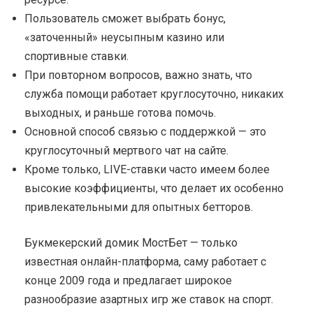
Пользователь сможет выбрать бонус,
«заточенный» неусыпным казино или
спортивные ставки.
При повторном вопросов, важно знать, что
служба помощи работает круглосуточно, никаких
выходных, и раньше готова помочь.
Основной способ связью с поддержкой — это
круглосуточный мертвого чат на сайте.
Кроме только, LIVE-ставки часто имеем более
высокие коэффициенты, что делает их особенно
привлекательными для опытных бетторов.
Букмекерский домик МостБет — только
известная онлайн-платформа, саму работает с
конце 2009 года и предлагает широкое
разнообразие азартных игр же ставок на спорт.