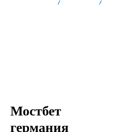
Advanced Intersection
Uncategorized
Онлайн
Казино Mostbet официального Сайт, Регистрация же Зеркало
Мостбет
Мостбет
германия