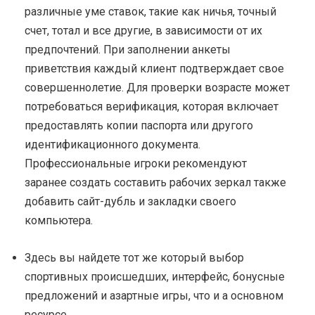
различные уме ставок, такие как ничья, точный
счет, тотал и все другие, в зависимости от их
предпочтений. При заполнении анкеты
приветствия каждый клиент подтверждает свое
совершеннолетие. Для проверки возрасте может
потребоваться верификация, которая включает
предоставлять копии паспорта или другого
идентификационного документа.
Профессиональные игроки рекомендуют
заранее создать составить рабочих зеркал также
добавить сайт-дубль и закладки своего
компьютера.
Здесь вы найдете тот же который выбор
спортивных происшедших, интерфейс, бонусные
предложений и азартные игры, что и а основном
ресурсе.