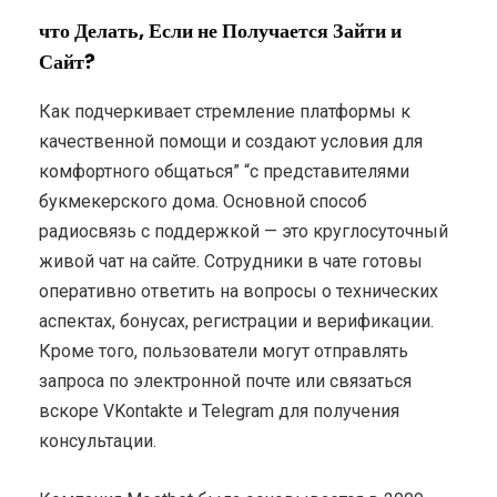
что Делать, Если не Получается Зайти и
Сайт?
Как подчеркивает стремление платформы к
качественной помощи и создают условия для
комфортного общаться” “с представителями
букмекерского дома. Основной способ
радиосвязь с поддержкой — это круглосуточный
живой чат на сайте. Сотрудники в чате готовы
оперативно ответить на вопросы о технических
аспектах, бонусах, регистрации и верификации.
Кроме того, пользователи могут отправлять
запроса по электронной почте или связаться
вскоре VKontakte и Telegram для получения
консультации.