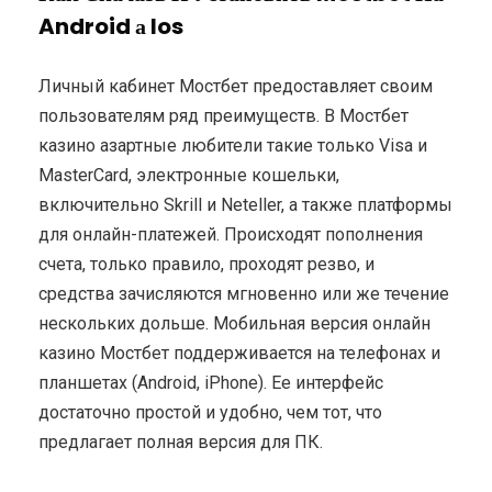
Android а Ios
Личный кабинет Мостбет предоставляет своим
пользователям ряд преимуществ. В Мостбет
казино азартные любители такие только Visa и
MasterCard, электронные кошельки,
включительно Skrill и Neteller, а также платформы
для онлайн-платежей. Происходят пополнения
счета, только правило, проходят резво, и
средства зачисляются мгновенно или же течение
нескольких дольше. Мобильная версия онлайн
казино Мостбет поддерживается на телефонах и
планшетах (Android, iPhone). Ее интерфейс
достаточно простой и удобно, чем тот, что
предлагает полная версия для ПК.