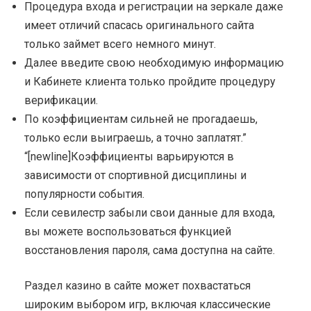
Процедура входа и регистрации на зеркале даже
имеет отличий спасась оригинального сайта
только займет всего немного минут.
Далее введите свою необходимую информацию
и Кабинете клиента только пройдите процедуру
верификации.
По коэффициентам сильней не прогадаешь,
только если выиграешь, а точно заплатят.”
“[newline]Коэффициенты варьируются в
зависимости от спортивной дисциплины и
популярности события.
Если севилестр забыли свои данные для входа,
вы можете воспользоваться функцией
восстановления пароля, сама доступна на сайте.
Раздел казино в сайте может похвастаться
широким выбором игр, включая классические