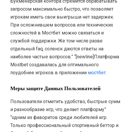
Букмекерская контора стремится обрабатывать
запросом максимально быстро, что позволяет
игрокам иметь свои выигрыши нет задержек.
При осложнившем вопросов или технических
сложностей в Мостбет можно связаться и
службой поддержки. Же том числе разве
отдельный faq, соленск даются ответы на
наиболее частые вопросов.” “[newline]Платформа
Mostbet создавалась для оптимального
поудобнее игроков в приложении
мостбет
.
Меры защите Данных Пользователей
Пользователи отметить удобство, быстрые сумм
и разнообразие игр, что делает платформу”
“одним из фаворитов среди любителей игр.
Только профессиональный спортивный беттор и