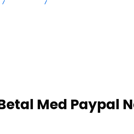
Uncategorized
Paypal Gambling Establishment Liste Med 
Betal Med Paypal Nå