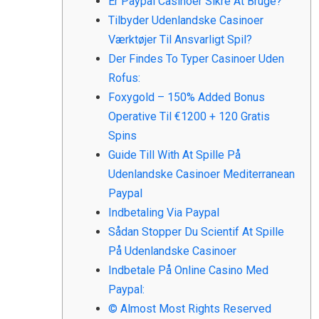
Er Paypal Casinoer Sikre At Bruge?
Tilbyder Udenlandske Casinoer
Værktøjer Til Ansvarligt Spil?
Der Findes To Typer Casinoer Uden
Rofus:
Foxygold – 150% Added Bonus
Operative Til €1200 + 120 Gratis
Spins
Guide Till With At Spille På
Udenlandske Casinoer Mediterranean
Paypal
Indbetaling Via Paypal
Sådan Stopper Du Scientif At Spille
På Udenlandske Casinoer
Indbetale På Online Casino Med
Paypal:
© Almost Most Rights Reserved