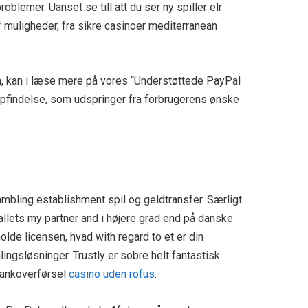
lemer. Uanset se till att du ser ny spiller elr
af muligheder, fra sikre casinoer mediterranean
m, kan i læse mere på vores “Understøttede PayPal
 opfindelse, som udspringer fra forbrugerens ønske
ambling establishment spil og geldtransfer. Særligt
lets my partner and i højere grad end på danske
olde licensen, hvad with regard to et er din
ingsløsninger. Trustly er sobre helt fantastisk
bankoverførsel
casino uden rofus
.