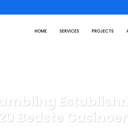
HOME
SERVICES
PROJECTS
ambling Establishm
20 Bedste Casinoer